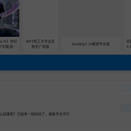
ow IV》世纪
WPS哈工大专业定
迅雷
bandzip7.14解锁专业版
体中文版|容量
制无广告版
6
.手柄|赠官方
修改器|赠通
逃出地狱,全
么回事呢？已经有一段时间了，换账号也不行