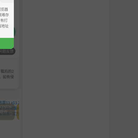
浏览器
ao艰难存
没有打
载地址
问题反馈
载后的2
，如有侵
Window
待
Soft-软件
Windows软件
Windows软件
s软件
归
档