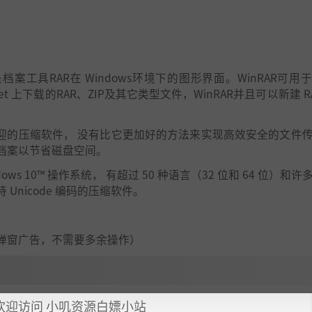
工具RAR在 Windows环境下的图形界面。WinRAR可用
 上下载的RAR、ZIP及其它类型文件，WinRAR并且可以新建 RAR
最受欢迎的压缩软件， 没有比它更加好的方法来实现高效安全的文件
档案以节省磁盘空间。
 Windows 10™ 操作系统， 有超过 50 种语言（32 位和 64 位）和
nicode 编码的压缩软件。
弹窗广告，不需要多余操作）
/oyA4taThxoz
欢迎访问 小叽资源白嫖小站