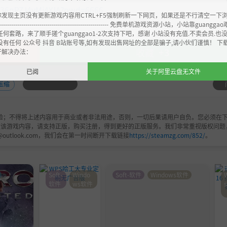
zY36nPZJ4vMj4YJA?pwd=6666
你发现主页没有更新游戏内容用CTRL+F5强制刷新一下网页，如果还是不行清空一下
----------------------------------------------------- 免费单机游戏资源小站，小站靠guangg
任何套路，来了顺手搓个guanggao1-2次支持下吧，感谢 小站没有充值.不卖会员.也
没有任何 公众号 抖音 B站账号等,如有发现出售网址的全部是骗子,请小伙们谨慎！ 下
收藏
+3
开解决办法：
已阅
关于阿里云盘无文件
压缩
验；不得将上述内容用于商业或者非法用途，否则，一切后果请用户自负。您必须在下
欢该游戏内容，请支持正版，购买注册，得到更好的正版服务。我们非常重视版权问题
@outlook.com，我们会在第一时间断开下载链接
https://steamzg.com/852/
。
Soft-
Windo
Soft-软件
Windows软件
软件
ws软件