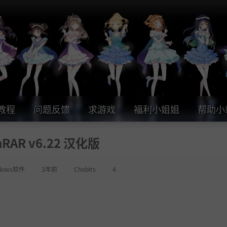
教程
问题反馈
求游戏
福利小姐姐
帮助小
nRAR v6.22 汉化版
dows软件
3年前
Chobits
4