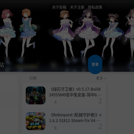
关于投稿
关于注册
隐私政策
站
登录
日榜
更多 »
《绿石守卫者》v0.5.17-Build
24555849官中免安装-简中6.6
GB
0
《Roboquest (机械守护者)》v
1.6.2-51812-Steam-Fix V4.联
机版官中简体
6