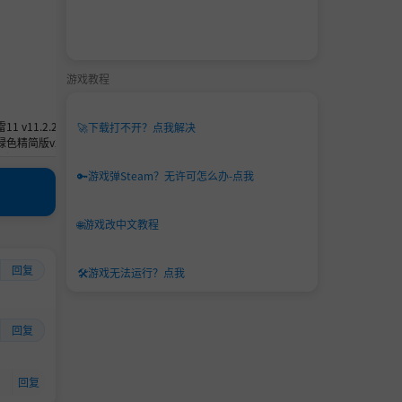
游戏教程
11 v11.2.2.171
【让你电脑装上无广告版本的FLAS
🚀
下载打不开？点我解决
天翼云盘 v6.3.8
 绿色精简版v2+VI
H】Adobe_Flash_Player 34.0.0.2
P破解版+官方版
01 & ActiveX v32.0.0.465 for Win7
+WIN10
🔑
游戏弹Steam？无许可怎么办-点我
🌐
游戏改中文教程
回复
🛠️
游戏无法运行？点我
回复
回复