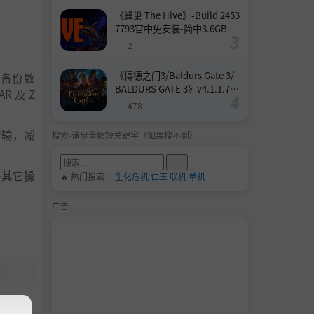
《蜂巢 The Hive》-Build 2453
7793官中免安装-简中3.6GB
2
《博德之门3/Baldurs Gate 3/
于备份数
BALDURS GATE 3》v4.1.1.739
 及 Z
8727-Build 24532579官中免安
478
装-简中158.6GB
传输，减
搜索-请尽量缩短关键字（如果搜不到）
许多其它操
🔥 热门搜索：
生化危机
仁王
联机
单机
广告