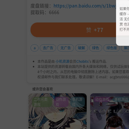
度盘链接：
https://pan.baidu.com/s/1bwjW3t
如果
提取码：6666
缓存 --
活 无
赏 也
赞
+77
打不
a
去广告
无广告
破解
绿色
绿色版
解
本作品是由
小叽资源
会员
Chobits
's 搬运作品.
本站提供的资源转载自国内外各大媒体和网络，仅供试玩体
4个小时之内，从您的电脑中彻底删除上述内容。如果您喜
权请邮件与我们联系处理。敬请谅解！E-mail：acgbns666
或许您会喜欢
二次元类
动作游
单机游
动作游戏
单机游戏
游戏
戏
戏