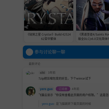
《恸哭之星 Crystar》Build 42524
《黑道圣徒4/Saints R
62官中繁体
版全DLC|v6.0汉化简
10.4GB|支持键盘.鼠标
原声44首BGM|赠多项
参与讨论聊一聊
关解锁存档|赠历代3,2,
版本
最新评论
siki
3年前
7zip把压缩包变的好丑，下个winrar试下
yero guo
订阅者
4年前
飞猫云显示“你没有查看此页面的用户权限。”这是怎
yero guo
:
是飞猫跳转下载页面的时候