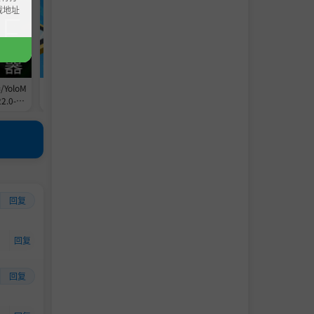
载地址
oloM
《城市游戏工作室/City Game Stud
《自动点击器 Auto Clicker》v2.
.0-Bu
io: Your Game Dev Adventure Begi
-Build 24203031官中免安装-简
简中|容量
ns》-Build 24234193官中免安装-
容量655.2MB
简中|容量382.0MB
回复
回复
回复