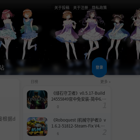
关于投稿
关于注册
隐私政策
站
登录
日榜
更多 »
《绿石守卫者》v0.5.17-Build
24555849官中免安装-简中6.6
GB
0
接根据d
《Roboquest (机械守护者)》v
1.6.2-51812-Steam-Fix V4.联
机版官中简体
6