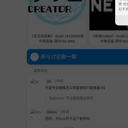
赏 也
打不
《东方创造者》-Build 24558080官
《地球Online》-Build 
中免安装-简中566.8MB
中免安装-简中383
参与讨论聊一聊
最新评论
yq
2年前
不是专业版嘛怎么恢复密码只能恢复4位
liujiawen
:
专业版就是这样的
ileiun
3年前
您好，可以公开下这个软件吗