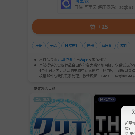
阿里云
FM转阿里云 解压密码：
acgbns
赞
+25
压缩
无毒
日常软件
神器
解压缩
软件
本作品是由
小叽资源
会员
Vape
's 搬运作品.
本站提供的资源转载自国内外各大媒体和网络，仅供试玩体
4个小时之内，从您的电脑中彻底删除上述内容。如果您喜
权请邮件与我们联系处理。敬请谅解！E-mail：acgbns666
或许您会喜欢
单机游戏
模拟游戏
如果
缓存 --
活 无