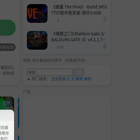
《蜂巢 The Hive》-Build 2453
7793官中免安装-简中3.6GB
2
《博德之门3/Baldurs Gate 3/
BALDURS GATE 3》v4.1.1.739
8727-Build 24532579官中免安
问题反馈
478
装-简中158.6GB
搜索-请尽量缩短关键字（如果搜不到）
载后的2
，如有侵
🔥 热门搜索：
生化危机
仁王
联机
单机
广告
实用
单机游戏
模拟游戏
单机游戏
实用工具
工具
浏览器
ao艰难存
没有打