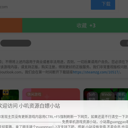
下载
.com
收藏
+3
验；不得将上述内容用于商业或者非法用途，否则，一切后果请用户自负。您必须在下
欢该游戏内容，请支持正版，购买注册，得到更好的正版服务。我们非常重视版权问题
@outlook.com，我们会在第一时间断开下载链接
https://steamzg.com/10517/
。
休闲游戏
Soft-
Windo
单机
软件
ws软
游戏
欢迎访问 小叽资源白嫖小站
件
你发现主页没有更新游戏内容用CTRL+F5强制刷新一下网页，如果还是不行清空一下
----------------------------------------------------- 免费单机游戏资源小站，小站靠guangg
任何套路，来了顺手搓个guanggao1-2次支持下吧，感谢 小站没有充值.不卖会员.也