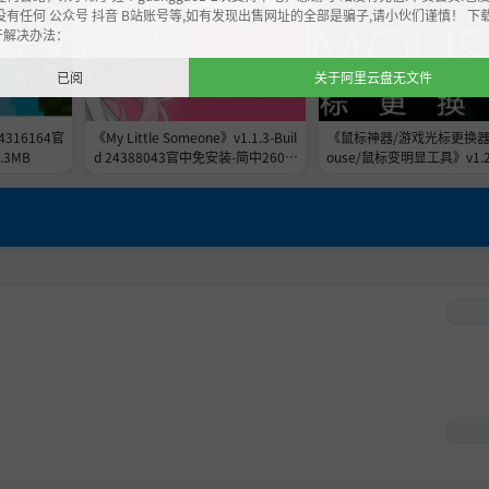
没有任何 公众号 抖音 B站账号等,如有发现出售网址的全部是骗子,请小伙们谨慎！ 下
开解决办法：
已阅
关于阿里云盘无文件
24316164官
《My Little Someone》v1.1.3-Buil
《鼠标神器/游戏光标更换器/Y
.3MB
d 24388043官中免安装-简中260.2
ouse/鼠标变明显工具》v1.22
MB
ild 24305566官中免安装-
564.7MB