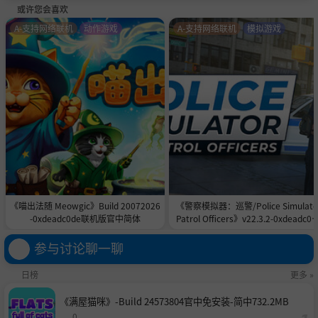
或许您会喜欢
不得、错失遗憾，轰轰烈烈绽放又在岁月中凋零的“花
A-支持网络联机
动作游戏
A-支持网络联机
模拟游戏
儿”，偶尔在寂静的深夜涌上心头。
《你好！我们还有场恋爱没谈》的创作初衷，正是希望将
这些念念不舍，却又因为时间、距离、现实而不得不忘却
的珍贵回忆，以另一种形式呈现给玩家。
“念念而忘”工作室由4名拥有十多年游戏行业经验的老
兵组成。2023年底立项，起得很早，走得却很慢。这一
年里，最大的挑战来自两方面：一是抵御浮躁的市场，沉
下心来创作一款纯粹的、能引起人情感共鸣的影游——我
《喵出法随 Meowgic》Build 20072026
《警察模拟器：巡警/Police Simulato
-0xdeadc0de联机版官中简体
Patrol Officers》v22.3.2-0xdeadc0d
们经历过galgame的经典时代，希望作品以新的形式、在
联机版官中简体
有限尺度内同时满足“爽感”与“共鸣”；二是影视专业
参与讨论聊一聊
的跨领域，真人拍摄和游戏动画制作之间存在着不小的鸿
日榜
更多 »
沟——幸运的是，我们找到了志同道合的影视制作伙伴，
《满屋猫咪》-Build 24573804官中免安装-简中732.2MB
他们曾创作过“t1”级别的影游作品，又在我们这个项目
0