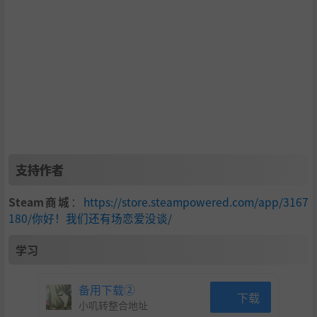
霸气高冷的富婆总裁“徐佳佳”
首部青春搞笑恋爱互动影游
“真实细腻的情感成长”、“轻松搞笑的亚洲性喜剧”、
“奇幻穿越的爽快感受”，这是我们希望在作品里为您竭
支持作者
力呈现的游戏体验。
Steam商城
：
https://store.steampowered.com/app/3167
丰富玩法，多样结局
180/你好！我们还有场恋爱没谈/
全流程超过500分钟，二十多个不同结局，和每一个女主
学习
之间不止有恋爱时的亲密接触、温暖告白，更有婚后生活
的多重展现，最终结局取决于您的选择。
备用下载②
下载
影游经典的选项、线索收集、QTE玩法，经过不同的包
小叽转整合地址