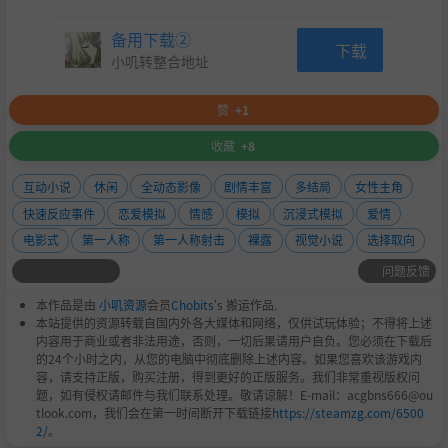
装，为您带来不同的新鲜体验。
备用下载②
角色多样，贴合人设
下载
小叽转整合地址
五位高颜值女主不同人设性格和外貌特点，总有一款满足
您的“初恋回忆”。
赞
+1
收藏
+8
更有多种隐藏成就，解锁精彩美女写真、限定公开视频、彩
互动小说
休闲
全动态影像
剧情丰富
多结局
女性主角
蛋故事线……等待您的探索。
快速反应事件
恋爱模拟
情感
模拟
沉浸式模拟
爱情
电影式
第一人称
第一人称射击
裸露
视觉小说
选择取向
问题反馈
本作品是由
小叽资源
会员
Chobits
's 搬运作品.
本站提供的资源转载自国内外各大媒体和网络，仅供试玩体验；不得将上述
“后来我终于知道，它并不是我的花，我只是恰好途经了
内容用于商业或者非法用途，否则，一切后果请用户自负。您必须在下载后
的24个小时之内，从您的电脑中彻底删除上述内容。如果您喜欢该游戏内
它的盛放。”
容，请支持正版，购买注册，得到更好的正版服务。我们非常重视版权问
题，如有侵权请邮件与我们联系处理。敬请谅解！E-mail：acgbns666@ou
“初恋”是深藏在每个人心中的珍贵回忆，那些学生时代
tlook.com，我们会在第一时间断开下载链接
https://steamzg.com/6500
2/
。
的情窦初开、年少时的憧憬幻想，纯真而热烈；那些求而