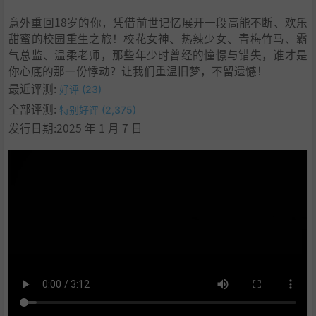
意外重回18岁的你，凭借前世记忆展开一段高能不断、欢乐
甜蜜的校园重生之旅！校花女神、热辣少女、青梅竹马、霸
气总监、温柔老师，那些年少时曾经的憧憬与错失，谁才是
你心底的那一份悸动？让我们重温旧梦，不留遗憾！
最近评测:
好评 (23)
全部评测:
特别好评 (2,375)
发行日期:2025 年 1 月 7 日