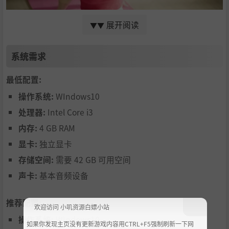
展开阅读
▼▼
系统需求
火力全开的拉拉队长“苏笑笑”——CBA御用“蕞红啦啦
队”队长“甜不辣”饰演
最低配置:
操作系统:
WIndows10
处理器:
Intel Core i3
内存:
4 GB RAM
显卡:
独立显卡
存储空间:
需要 42 GB 可用空间
声卡:
基本音频设备
推荐配置:
欢迎访问 小叽资源白嫖小站
成熟知性的温柔老师“路月如”
操作系统:
WIndows10
如果你发现主页没有更新游戏内容用CTRL+F5强制刷新一下网