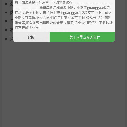
页，如果还是不行清空一下浏览器缓存 ----------------------------------
处理器:
Intel Core i3
--------------------- 免费单机游戏资源小站，小站靠guanggao艰难
内存:
4 GB RAM
存活 无任何套路，来了顺手搓个guanggao1-2次支持下吧，感谢
小站没有充值.不卖会员.也没有打赏 也没有任何 公众号 抖音 B站
显卡:
独立显卡
账号等,如有发现出售网址的全部是骗子,请小伙们谨慎！ 下载地址
打不开解决办法：
存储空间:
需要 42 GB 可用空间
已阅
关于阿里云盘无文件
声卡:
基本音频设备
青梅竹马的邻家女孩儿“楚瑶”