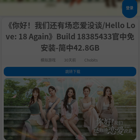
登录
《你好！我们还有场恋爱没谈/Hello Lo
ve: 18 Again》Build 18385433官中免
安装-简中42.8GB
模拟游戏
30天前
Chobits
跳转下载
1
.
关于此游戏
2
.
3
.
4
.
系统需求
5
.
支持作者
6
.
学习