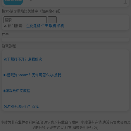
里增加投入了影视剧级别的制作班底。
搜索-请尽量缩短关键字（如果搜不到）
作为“恋爱系列三部曲”（初恋、热恋、失恋）的第一
部，《你好！》可能是青涩和不完美的，但我们会努力探
🔥 热门搜索：
生化危机
仁王
联机
单机
索互动影游未来的更多可能——相对于经典时代的那些
广告
“名作”，互动影游的潜力还远远未发掘殆尽，也期待每
游戏教程
一个玩家的关注支持、批评指教。
🚀
下载打不开？点我解决
“只要活着，悲伤就会逐渐累积。”
但我们想做的，就是记录下那些让人温暖的东西。
🔑
游戏弹Steam？无许可怎么办-点我
🌐
游戏改中文教程
官方QQ1群：1001023124（已满）
🛠️
游戏无法运行？点我
官方QQ2群：190200357
B站：你好我们还有场恋爱
小站为非商业性盈利网站,资源信息均转载自互联网|[小站没有充值.也没有售卖会员及
VIP账号.更没有购买,打赏,捐赠等相关行为]
抖音：你好我们还有场恋爱没谈