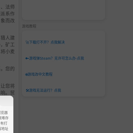
魔、法师
他派系作
形象而改
游戏教程
些猎人建
🚀
下载打不开？点我解决
场，矿工
以将小麦
🔑
游戏弹Steam？无许可怎么办-点我
要。您的
🌐
游戏改中文教程
以让您将
🛠️
游戏无法运行？点我
影响。贸
的社区，
浏览器
ao艰难存
没有打
载地址