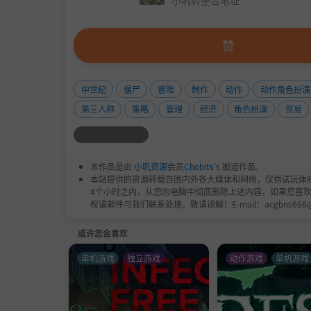
小叽转整合地址
赞
中世纪
僵尸
冒险
制作
动作
动作角色扮演
第三人称
策略
管理
经济
角色扮演
贸易
本作品是由
小叽资源
会员
Chobits
's 搬运作品.
本站提供的资源转载自国内外各大媒体和网络，仅供试玩体
4个小时之内，从您的电脑中彻底删除上述内容。如果您喜
权请邮件与我们联系处理。敬请谅解！E-mail：acgbns666
或许您会喜欢
单机游戏
独立游戏
动作游戏
单机游戏