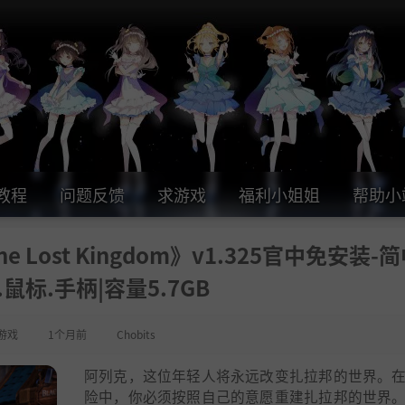
教程
问题反馈
求游戏
福利小姐姐
帮助小
e Lost Kingdom》v1.325官中免安装-
鼠标.手柄|容量5.7GB
游戏
1个月前
Chobits
阿列克，这位年轻人将永远改变扎拉邦的世界。
险中，你必须按照自己的意愿重建扎拉邦的世界