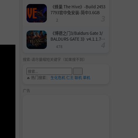
《蜂巢 The Hive》-Build 2453
7793官中免安装-简中3.6GB
2
《博德之门3/Baldurs Gate 3/
BALDURS GATE 3》v4.1.1.739
8727-Build 24532579官中免安
478
装-简中158.6GB
搜索-请尽量缩短关键字（如果搜不到）
🔥 热门搜索：
生化危机
仁王
联机
单机
广告