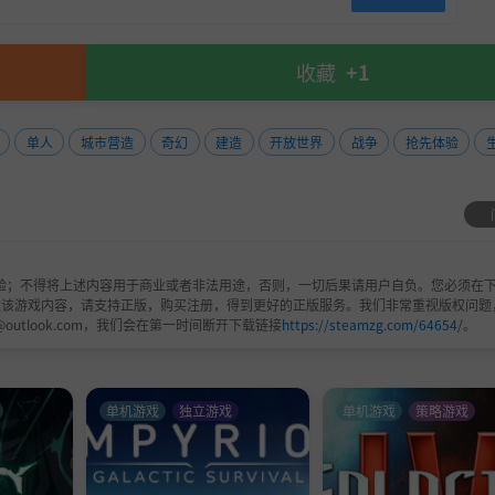
收藏
+1
单人
城市营造
奇幻
建造
开放世界
战争
抢先体验
验；不得将上述内容用于商业或者非法用途，否则，一切后果请用户自负。您必须在下
欢该游戏内容，请支持正版，购买注册，得到更好的正版服务。我们非常重视版权问题
@outlook.com，我们会在第一时间断开下载链接
https://steamzg.com/64654/
。
单机游戏
独立游戏
单机游戏
策略游戏