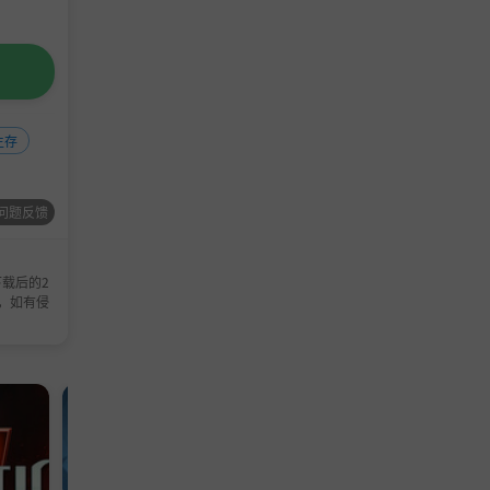
生存
问题反馈
载后的2
，如有侵
单机游戏
模拟游戏
TD
冒险
单机
策
塔防
游戏
游戏
游