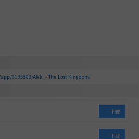
/app/1195560/Alek_- The Lost Kingdom/
下载
下载