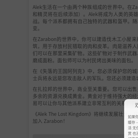
Alek生活在一个由两个种族组成的世界中。在Z
和精灵将在后续添加）。Alek将成为人类的英雄。在《
战。每个派系都拥有自己独特的武器和盔甲。随着
变。
在Zarabon的世界中，你可以建造伐木工小
筑，用于存放村民猎取的肉和皮革。肉是滋养人
们可以在那里采集矿物。这些矿物对于制作武器
磨成面粉。面包师可以为村民烤出美味的面包。
在《失落的王国阿列克》中，您必须保护您的城
士兵将永远是您攻击敌人的军队。您还必须建造
在扎拉邦的世界中，商业至关重要。您可以出售
多余的资源兑换成黄金。黄金对于维持强大的经
易可以让你与其他派系建立非常互利的关系。它
《Alek The Lost Kingdom》将继
如果
加入 Zarabon！
缓存 --
活 无
赏 也