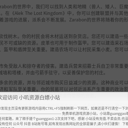
arabon的世界中，我们可以找到人类和地精（兽人、矮人、巨
Alek The Lost Kingdom》中，你可以创建联盟并与其
游戏的进展，派系会不断发展。Zarabon的世界将随着你的
屋来砍伐树木。你的村民会将木材运送到杂货店。您还可以建造一
民不可或缺的资源。皮革也可用于制作盔甲。您可以建造采石
、盔甲和盾牌至关重要。建造农场可以让村民采集小麦。您可
市免受敌人和掠夺者的侵害。建造兵营来招募士兵自卫非常重
城墙和塔楼，并由弓箭手驻守，以妥善保护您的村庄。
多余的资源，并与邻近城市购买日益减少的资源。这种商业可
济和军队至关重要。你的贸易可以对邻近派系产生重要的政治
可以促成强大的联盟，从而获得通常受限的资源。
欢迎访问 小叽资源白嫖小站
续发展壮大。我们希望能及时为这款游戏增添更多内容。热烈欢迎你加入我们
你发现主页没有更新游戏内容用CTRL+F5强制刷新一下网页，如果还是不行清空一下
----------------------------------------------------- 免费单机游戏资源小站，小站靠guangg
任何套路，来了顺手搓个guanggao1-2次支持下吧，感谢 小站没有充值.不卖会员.也
没有任何 公众号 抖音 B站账号等,如有发现出售网址的全部是骗子,请小伙们谨慎！ 下