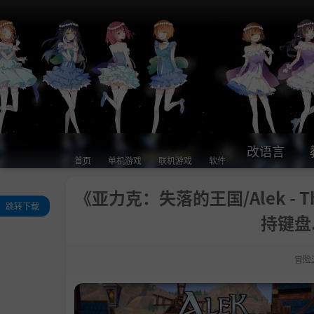
改语言
首页
单机游戏
联机游戏
软件
《亚力克：失落的王国/Alek - Th
跳转下载
持键盘.
关于此游戏
系统需求
冒险
支持作者
学习