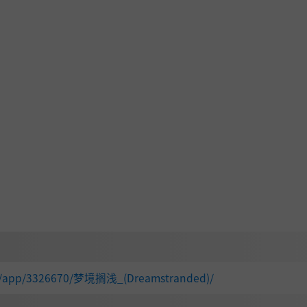
om/app/3326670/梦境搁浅_(Dreamstranded)/