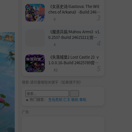
《女巫史诗/Gastova: The Wit
ches of Arkana》-Build 24633
987官中免安装-简中|支持键鼠.
0
手柄|容量3.9GB
《魔道兵装/Mahou Arms》v1.
0.2537-Build 24615211|官方
原版英文|支持键鼠.手柄|容量1
4
3.6GB
《失落城堡2 Lost Castle 2》v
1.0.0.16-Build 24625789官中
免安装-简中|容量1.6GB
82
搜索-请尽量缩短关键字（如果搜不到）
🔥 热门搜索：
生化危机
仁王
联机
单机
广告