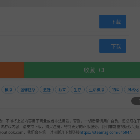
下载
下载
收藏
+3
模拟
温馨惬意
烹饪
独立
生存
生活模拟
钓鱼
风格化
验；不得将上述内容用于商业或者非法用途，否则，一切后果请用户自负。您必须在下
欢该游戏内容，请支持正版，购买注册，得到更好的正版服务。我们非常重视版权问题
@outlook.com，我们会在第一时间断开下载链接
https://steamzg.com/64594/
。