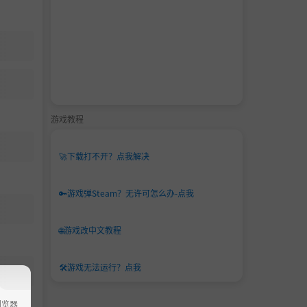
游戏教程
🚀
下载打不开？点我解决
🔑
游戏弹Steam？无许可怎么办-点我
🌐
游戏改中文教程
🛠️
游戏无法运行？点我
浏览器