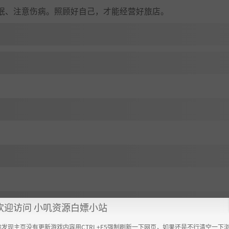
眠、注意伤病。照顾好自己，才能经营好旅店。
欢迎访问 小叽资源白嫖小站
你发现主页没有更新游戏内容用CTRL+F5强制刷新一下网页，如果还是不行清空一下