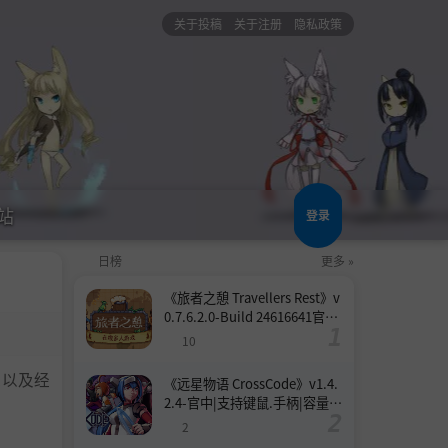
关于投稿
关于注册
隐私政策
站
登录
日榜
更多 »
《旅者之憩 Travellers Rest》v
0.7.6.2.0-Build 24616641官中
免安装-简中|支持键鼠.手柄|容
10
量2.8GB
造以及经
《远星物语 CrossCode》v1.4.
2.4-官中|支持键鼠.手柄|容量9
83MB
2