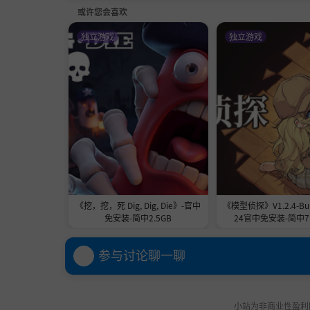
或许您会喜欢
独立游戏
独立游戏
《挖，挖，死 Dig, Dig, Die》-官中
《模型侦探》V1.2.4-Buil
免安装-简中2.5GB
24官中免安装-简中71
参与讨论聊一聊
小站为非商业性盈利网