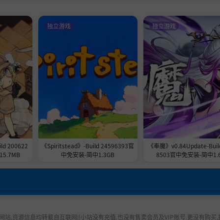
独立游戏
独立游戏
d 200622
《Spiritstead》-Build 24596393官
《奉魔》v0.84Update-Buil
5.7MB
中免安装-简中1.3GB
8503官中免安装-简中1.
站,资源信息均转载自互联网|[小站没有充值.也没有售卖会员及VIP账号.更没有购买,