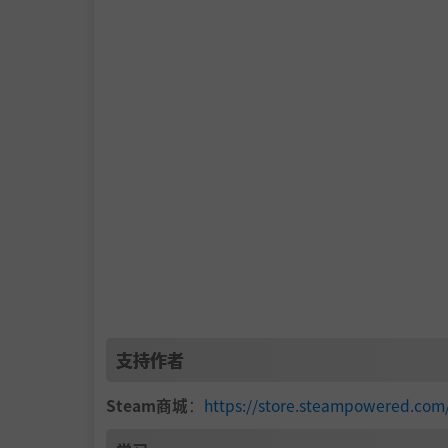
支持作者
Steam商城
：
https://store.steampowered.c