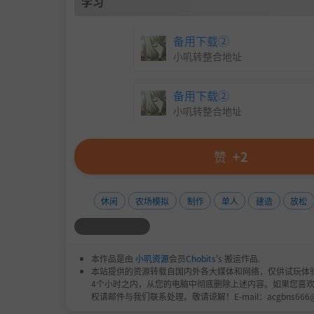
学习
备用下载②
小叽转整合地址
备用下载②
小叽转整合地址
赞
+2
休闲
农场模拟
制作
单人
建造
放松
本作品是由
小叽资源
会员
Chobits
's 搬运作品.
本站提供的资源转载自国内外各大媒体和网络，仅供试玩体
4个小时之内，从您的电脑中彻底删除上述内容。如果您喜
权请邮件与我们联系处理。敬请谅解！E-mail：acgbns666