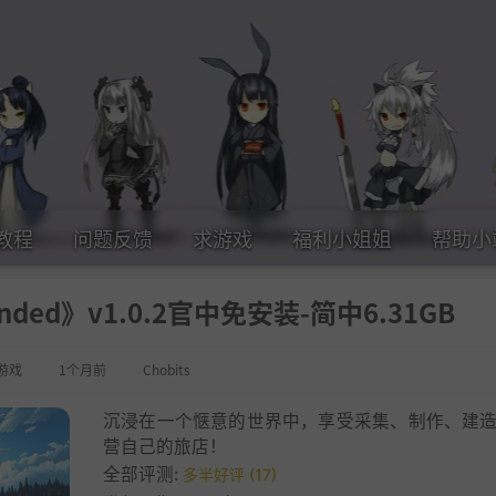
教程
问题反馈
求游戏
福利小姐姐
帮助小
nded》v1.0.2官中免安装-简中6.31GB
游戏
1个月前
Chobits
沉浸在一个惬意的世界中，享受采集、制作、建
营自己的旅店！
全部评测:
多半好评 (17)