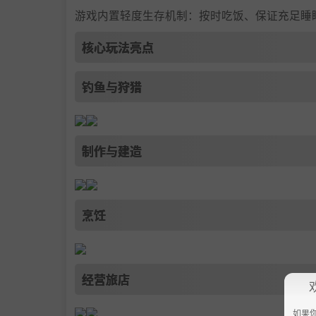
游戏内置轻度生存机制：按时吃饭、保证充足睡
核心玩法亮点
钓鱼与狩猎
制作与建造
烹饪
经营旅店
如果