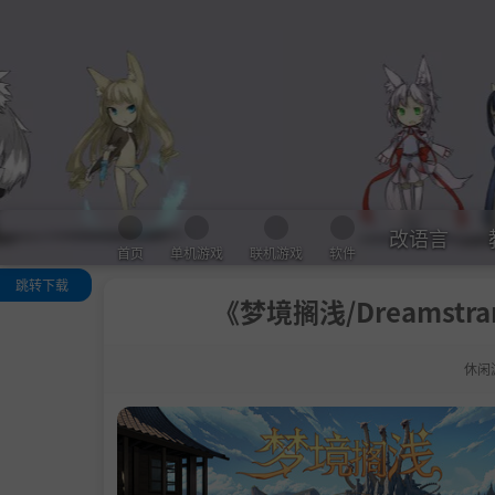
改语言
首页
单机游戏
联机游戏
软件
跳转下载
《梦境搁浅/Dreamstra
关于此游戏
核心玩法亮点
休闲
钓鱼与狩猎
制作与建造
烹饪
经营旅店
探索与冒险