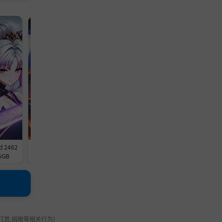
动作游戏
冒险游戏
d 2462
《我不是魔王》v1.0.2-Build 24620
《砍木公司 Chop Chop Inc.》-
6GB
186官中免安装-简中478.6MB
OKE镜像官中免安装-简中2.5G
打赏,捐赠等相关行为]