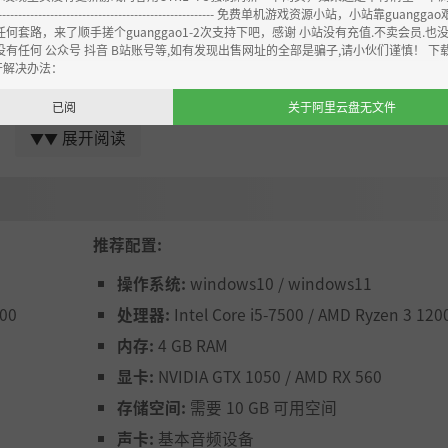
----------------------------------------------------- 免费单机游戏资源小站，小站靠guangg
任何套路，来了顺手搓个guanggao1-2次支持下吧，感谢 小站没有充值.不卖会员.也
没有任何 公众号 抖音 B站账号等,如有发现出售网址的全部是骗子,请小伙们谨慎！ 下
开解决办法：
已阅
关于阿里云盘无文件
展开阅读
▼▼
推荐配置:
操作系统:
windows10 / windows11
200
处理器:
Intel Core i5-7500 / AMD Ryzen 3 120
内存:
4 GB RAM
显卡:
NVIDIA GTX 1050 / AMD RX 560
存储空间:
需要 10 GB 可用空间
声卡:
基本音频设备