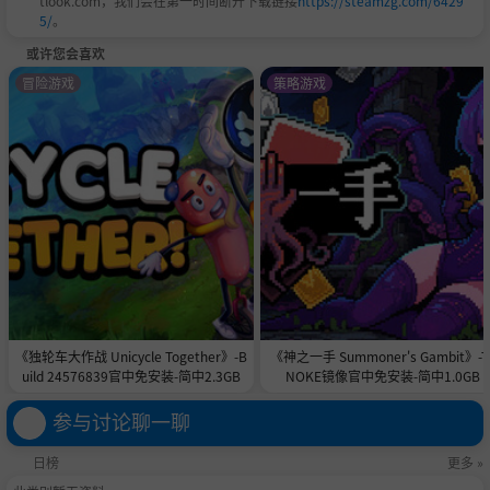
tlook.com，我们会在第一时间断开下载链接
https://steamzg.com/6429
5/
。
或许您会喜欢
冒险游戏
策略游戏
《独轮车大作战 Unicycle Together》-B
《神之一手 Summoner's Gambit》-T
uild 24576839官中免安装-简中2.3GB
NOKE镜像官中免安装-简中1.0GB
参与讨论聊一聊
日榜
更多 »