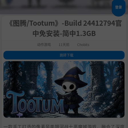
登录
《图腾/Tootum》-Build 24412794官
中免安装-简中1.3GB
动作游戏
11天前
Chobits
跳转下载
1
.
关于此游戏
2
.
系统需求
3
.
支持作者
4
.
学习
一款手工打造的像素风类银河战士恶魔城游戏，融合了深度