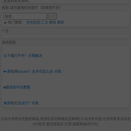
此类别暂无资料。
搜索-请尽量缩短关键字（如果搜不到）
🔥 热门搜索：
生化危机
仁王
联机
单机
广告
游戏教程
🚀
下载打不开？点我解决
🔑
游戏弹Steam？无许可怎么办-点我
🌐
游戏改中文教程
🛠️
游戏无法运行？点我
小站为非商业性盈利网站,资源信息均转载自互联网|[小站没有充值.也没有售卖会员及
VIP账号.更没有购买,打赏,捐赠等相关行为]