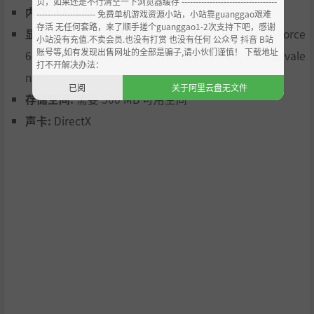
页，如果还是不行清空一下浏览器缓存 ----------------------------------
内存:
4 MB RAM
--------------------- 免费单机游戏资源小站，小站靠guanggao艰难
存活 无任何套路，来了顺手搓个guanggao1-2次支持下吧，感谢
显卡:
GPU com suporte a OpenGL 2.1 (NVIDIA GeForce
小站没有充值.不卖会员.也没有打赏 也没有任何 公众号 抖音 B站
账号等,如有发现出售网址的全部是骗子,请小伙们谨慎！ 下载地址
6000 Series, AMD Radeon HD 2000 Series, ou equivale
打不开解决办法：
nte).
已阅
关于阿里云盘无文件
存储空间:
需要 500 MB 可用空间
声卡:
DirectX