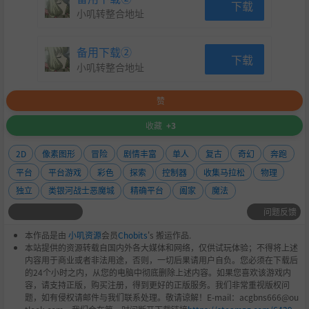
下载
小叽转整合地址
备用下载②
下载
小叽转整合地址
赞
收藏
+3
2D
像素图形
冒险
剧情丰富
单人
复古
奇幻
奔跑
平台
平台游戏
彩色
探索
控制器
收集马拉松
物理
独立
类银河战士恶魔城
精确平台
阖家
魔法
问题反馈
本作品是由
小叽资源
会员
Chobits
's 搬运作品.
本站提供的资源转载自国内外各大媒体和网络，仅供试玩体验；不得将上述
内容用于商业或者非法用途，否则，一切后果请用户自负。您必须在下载后
的24个小时之内，从您的电脑中彻底删除上述内容。如果您喜欢该游戏内
容，请支持正版，购买注册，得到更好的正版服务。我们非常重视版权问
题，如有侵权请邮件与我们联系处理。敬请谅解！E-mail：acgbns666@ou