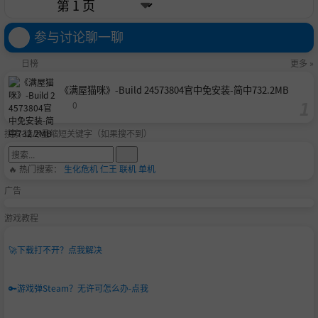
参与讨论聊一聊
日榜
更多 »
《满屋猫咪》-Build 24573804官中免安装-简中732.2MB
0
搜索-请尽量缩短关键字（如果搜不到）
🔥 热门搜索：
生化危机
仁王
联机
单机
广告
游戏教程
🚀
下载打不开？点我解决
🔑
游戏弹Steam？无许可怎么办-点我