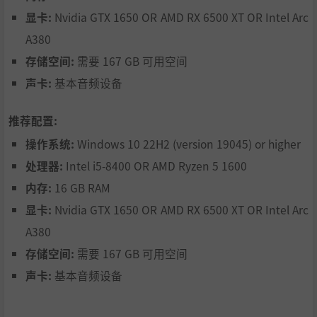
显卡:
Nvidia GTX 1650 OR AMD RX 6500 XT OR Intel Arc
A380
存储空间:
需要 167 GB 可用空间
声卡:
基本音频设备
在日本尽情探索、疯狂竞速
推荐配置:
在《Forza Horizon 6》中，你将探索各种丰富的故事内容，
操作系统:
Windows 10 22H2 (version 19045) or higher
探索日本各地，参与嘉年华竞速赛事，单独畅玩或与好友一
处理器:
Intel i5-8400 OR AMD Ryzen 5 1600
起合作游戏。你将作为游客踏上日本的土地，以一届新人车
手的身份，证明自己拥有在地平线嘉年华大放异彩的实力。
内存:
16 GB RAM
与此同时，你还能探索日本各地、完成自己的收集簿。在地
显卡:
Nvidia GTX 1650 OR AMD RX 6500 XT OR Intel Arc
平线邀请赛中获得嘉年华的参与资格、一路提升等级、获得
A380
性能逐步攀升的车辆、不断升级腕带，最终成为地平线传
奇。获得这一头衔后，你还将登陆传奇岛，踏上只有顶尖车
存储空间:
需要 167 GB 可用空间
手才才有资格登上的舞台。
声卡:
基本音频设备