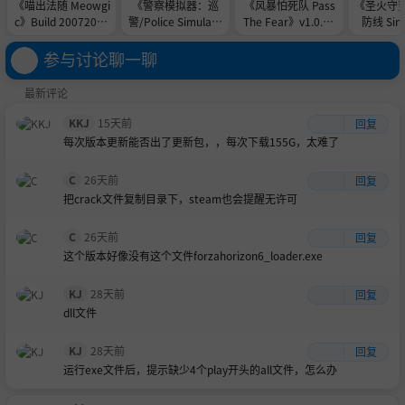
《喵出法随 Meowgi
《警察模拟器：巡
《风暴怕死队 Pass
《圣火守
c》Build 20072026
警/Police Simulato
The Fear》v1.0.48
防线 Sine
-0xdeadc0de联机版
r Patrol Officers》v
8-0xdeadc0de联机
a》v1.2-0
官中简体
22.3.2-0xdeadc0de
版官中简体
e联机版
参与讨论聊一聊
联机版官中简体
最新评论
KKJ
15天前
回复
每次版本更新能否出了更新包，，每次下载155G，太难了
C
26天前
回复
把crack文件复制目录下，steam也会提醒无许可
C
26天前
回复
这个版本好像没有这个文件forzahorizo​​n6_loader.exe
KJ
28天前
回复
dll文件
KJ
28天前
回复
运行exe文件后，提示缺少4个play开头的all文件，怎么办