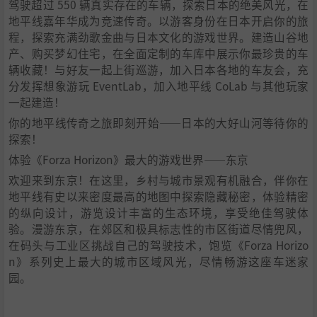
驾驶超过 550 辆真实存在的车辆，探索日本的绝美风光，在
地平线嘉年华成为竞速传奇。以游客身份在日本开启你的旅
程，探索充满劲歌金曲与日本文化的游戏世界。建造山谷地
产、购买梦幻住宅，在全面定制的车库中展示你最珍贵的车
辆收藏！与好友一起上街巡游，加入日本各地的车友会，充
分发挥想象游玩 EventLab，加入地平线 CoLab 与其他玩家
一起建造！
你的地平线传奇之旅即刻开始——日本的大好山河等待你的
探索！
体验《Forza Horizon》最大的游戏世界——东京
欢迎来到东京！在这里，乡村与城市景观有机融合，伴你在
地平线有史以来密度最高的地图中探索隐藏秘密，体验精密
的纵向设计，游览设计丰富的生态环境，享受绝佳驾驶体
验。漫游东京，在郊区和极具标志性的市区街道尽情兜风，
在码头与工业区挑战自己的驾驶技术，饱览《Forza Horizo
n》系列史上最大的城市区域风光，尽情畅游这座车迷家
园。