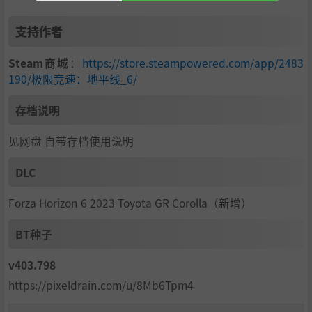
支持作者
Steam商城
：
https://store.steampowered.com/app/2483
190/极限竞速：地平线_6/
与玩家社群一起进行多人游戏
存档说明
嘉年华，当然要和好友一起才有滋味。无缝加入计时赛和直
见网盘 自带存档使用说明
线加速赛，在车友会中炫耀你的定制座驾。与其他玩家一起
获得全新的合作 LINK 技术，参与规格锦标赛，或者直接加
DLC
入大家熟悉的地平线多人游戏模式，参与精彩刺激的淘汰之
王、捉迷藏等活动！
Forza Horizon 6 2023 Toyota GR Corolla（新增）
BT种子
v403.798
https://pixeldrain.com/u/8Mb6Tpm4