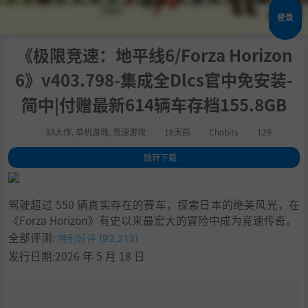
登录
《极限竞速：地平线6/Forza Horizon
6》v403.798-集成全Dlcs官中免安装-
简中|付赠最新614辆车存档155.8GB
3A大作
,
单机游戏
,
竞速游戏
16天前
Chobits
129
跳转下载
1
.
关于此游戏
2
.
系统需求
驾驶超过 550 辆真实存在的赛车，探索日本的绝美风光，在
3
.
支持作者
《Forza Horizon》有史以来最宏大的冒险中成为竞速传奇。
4
.
存档说明
全部评测:
特别好评 (92,213)
5
.
DLC
发行日期:2026 年 5 月 18 日
6
.
BT种子
7
.
学习