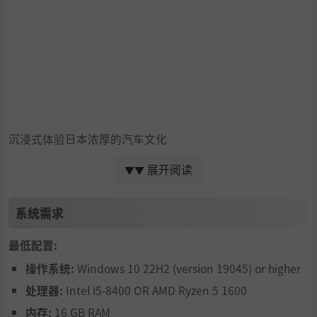
沉浸式体验日本浓厚的汽车文化
驾驶超过 550 辆真实存在的车辆——其中不乏人气超高、粉
展开阅读
▼▼
丝热捧的 JDM 经典车型。车辆配备精致引擎声浪与全面更新
的转向动画，更有高达 540 度的轮胎旋转图形。探索日本的
过程中，你还有机会收集带有极限改装的极限竞速特别版车
系统需求
辆、寻获可供试驾和购买的稀有改装车辆。你将在名利双收
的赛车之旅中遇到各位地平线嘉年华传奇、参与峠道赛，体
最低配置:
验根植于日本传奇汽车文化、原汁原味的精彩故事。
操作系统:
Windows 10 22H2 (version 19045) or higher
处理器:
Intel i5-8400 OR AMD Ryzen 5 1600
内存:
16 GB RAM