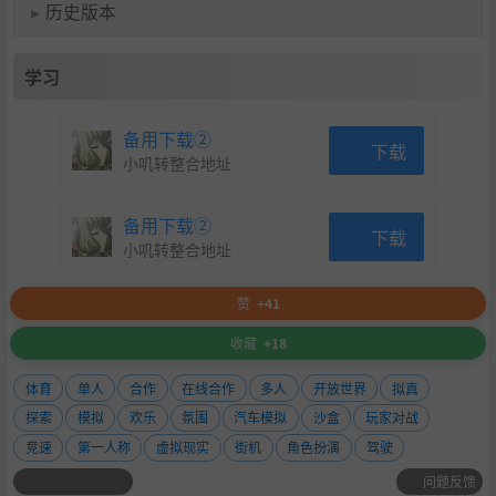
▸
历史版本
学习
随时随地，共享设计乐趣
以前所未有的自由度在日本各地尽情创作，与好友在 CoLab
备用下载②
中一起设计定制赛事，使用全面升级的 EventLab 工具（现
下载
小叽转整合地址
已加入多人游戏支持*）随时随地在游戏世界中创造。将你的
杰作分享到线上供其他玩家游玩，同时也别忘了体验社区喷
涌的激情创意内容。
备用下载②
下载
小叽转整合地址
赞
+41
收藏
+18
体育
单人
合作
在线合作
多人
开放世界
拟真
探索
模拟
欢乐
氛围
汽车模拟
沙盒
玩家对战
竞速
第一人称
虚拟现实
街机
角色扮演
驾驶
问题反馈