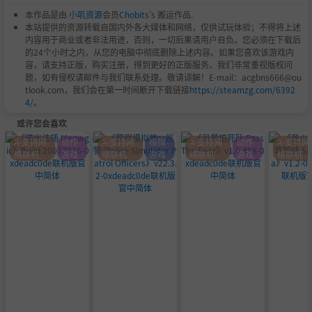
众人同乐的嘉年华
本作品是由
小叽资源
会员
Chobits
's 搬运作品.
享受系列史上最为友好的地平线游戏体验。自定义选项包括
本站提供的资源转载自国内外各大媒体和网络，仅供试玩体验；不得将上述
充满颗粒感的高对比度模式、车辆近距雷达、美式与英式手
内容用于商业或者非法用途，否则，一切后果请用户自负。您必须在下载后
的24个小时之内，从您的电脑中彻底删除上述内容。如果您喜欢该游戏内
语以及自动驾驶功能，让玩家畅享酷炫车辆、劲爆音乐与地
容，请支持正版，购买注册，得到更好的正版服务。我们非常重视版权问
平线嘉年华的绝美景色。
题，如有侵权请邮件与我们联系处理。敬请谅解！E-mail：acgbns666@ou
tlook.com，我们会在第一时间断开下载链接
https://steamzg.com/6392
探索你的传奇之旅，感受日本的文化与反差。
4/
。
或许您会喜欢
A-支持网
动作
A-支持网
模拟
A-支持网
动作
A-支持网
络联机
游戏
络联机
游戏
络联机
游戏
络联机