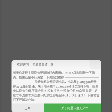
广阔世界任你改造
旅程中，你还可以在日本各地购买各式房屋，每一座都具有
可定制车库，可供你尽情翻新，打造展示自己车辆收藏的理
想空间。你也可以选择在线下载玩家社群分享的布局设计。
欢迎访问 小叽资源白嫖小站
解锁山谷地产，在开放世界中发挥创意，随心建造。也别忘
如果你发现主页没有更新游戏内容用CTRL+F5强制刷新一下网
了你最爱的汽车们，可以选用全新的极限竞速空气动力学选
页，如果还是不行清空一下浏览器缓存 ----------------------------------
项与车身套件进行改装——还可以在车窗上使用自定义涂装
--------------------- 免费单机游戏资源小站，小站靠guanggao艰难
存活 无任何套路，来了顺手搓个guanggao1-2次支持下吧，感谢
哦！
小站没有充值.不卖会员.也没有打赏 也没有任何 公众号 抖音 B站
账号等,如有发现出售网址的全部是骗子,请小伙们谨慎！ 下载地址
打不开解决办法：
已阅
关于阿里云盘无文件