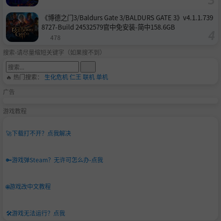
《博德之门3/Baldurs Gate 3/BALDURS GATE 3》v4.1.1.739
8727-Build 24532579官中免安装-简中158.6GB
478
搜索-请尽量缩短关键字（如果搜不到）
🔥 热门搜索：
生化危机
仁王
联机
单机
广告
游戏教程
🚀
下载打不开？点我解决
🔑
游戏弹Steam？无许可怎么办-点我
🌐
游戏改中文教程
🛠️
游戏无法运行？点我