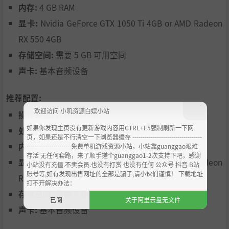
用胶带加固箱子，并用真空压缩袋打包柔软物品，以便装下
内存:
4 GB RAM
更多物品。易碎品记得裹上气泡膜，否则可能会被损毁。
显卡:
Nvidia GeForce GTX 1050 Ti 4GB or AMD Radeon
修复至亲的回忆录
RX 550 4GB
存储空间:
需要 5 GB 可用空间
每一件被保留的物品都会为你解锁一组关联词语。使用这些
声卡:
基本音频设备
词语填补受损回忆录中的空白，通过补全句子揭开一段传奇
人生。
推荐配置:
欢迎访问 小叽资源白嫖小站
操作系统:
Windows 10
如果你发现主页没有更新游戏内容用CTRL+F5强制刷新一下网
处理器:
Intel i3-6100 or AMD Ryzen 3 1200
页，如果还是不行清空一下浏览器缓存 ----------------------------------
内存:
4 GB RAM
--------------------- 免费单机游戏资源小站，小站靠guanggao艰难
存活 无任何套路，来了顺手搓个guanggao1-2次支持下吧，感谢
显卡:
Nvidia GeForce GTX 1050 Ti 4GB or AMD Radeon
小站没有充值.不卖会员.也没有打赏 也没有任何 公众号 抖音 B站
账号等,如有发现出售网址的全部是骗子,请小伙们谨慎！ 下载地址
RX 550 4GB
打不开解决办法：
存储空间:
需要 5 GB 可用空间
已阅
关于阿里云盘无文件
声卡:
基本音频设备
由你决定如何记录过往。温馨、滑稽、震撼、搞笑、忧