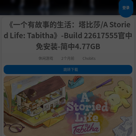
登录
《一个有故事的生活：塔比莎/A Storie
d Life: Tabitha》-Build 22617555官中
免安装-简中4.77GB
休闲游戏
2个月前
Chobits
跳转下载
1
.
评测
2
.
关于此游戏
3
.
细心清理房屋
4
.
轻松惬意的打包解谜
5
.
修复至亲的回忆录
6
.
主要特色
7
.
系统需求
8
.
支持作者