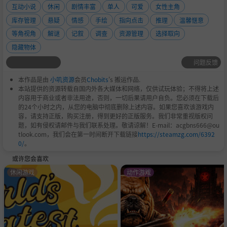
互动小说
休闲
剧情丰富
单人
可爱
女性主角
库存管理
悬疑
情感
手绘
指向点击
推理
温馨惬意
等角视角
解谜
记叙
调查
资源管理
选择取向
隐藏物体
问题反馈
本作品是由
小叽资源
会员
Chobits
's 搬运作品.
本站提供的资源转载自国内外各大媒体和网络，仅供试玩体验；不得将上述
内容用于商业或者非法用途，否则，一切后果请用户自负。您必须在下载后
的24个小时之内，从您的电脑中彻底删除上述内容。如果您喜欢该游戏内
容，请支持正版，购买注册，得到更好的正版服务。我们非常重视版权问
题，如有侵权请邮件与我们联系处理。敬请谅解！E-mail：acgbns666@ou
tlook.com，我们会在第一时间断开下载链接
https://steamzg.com/6392
0/
。
或许您会喜欢
休闲游戏
动作游戏