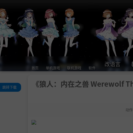
改语言
首页
单机游戏
联机游戏
软件
《狼人：内在之兽 Werewolf The 
跳转下载
关于此游戏
系统需求
动作
支持作者
BT种子
学习