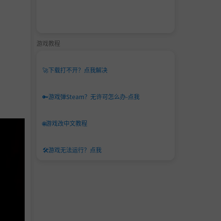
游戏教程
🚀
下载打不开？点我解决
🔑
游戏弹Steam？无许可怎么办-点我
🌐
游戏改中文教程
🛠️
游戏无法运行？点我