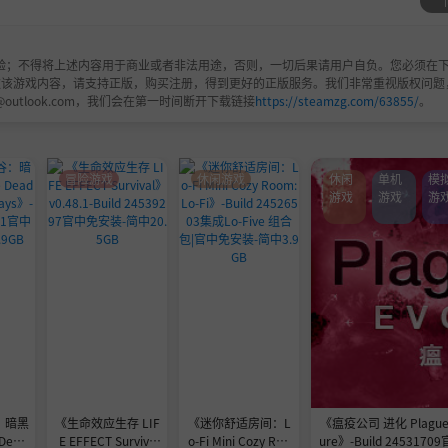
验；不得将上述内容用于商业或者非法用途，否则，一切后果请用户自负。您必须在下
欢该游戏内容，请支持正版，购买注册，得到更好的正版服务。我们非常重视版权问题
@outlook.com，我们会在第一时间断开下载链接
https://steamzg.com/63855/
。
冒险游戏
休闲游戏
休闲
单机
模
游戏
游戏
游
：暗黑
《生命效应生存 LIF
《迷你舒适房间：L
《瘟疫公司 进化 Plague I
 Dead
E EFFECT Surviva
o-Fi Mini Cozy Roo
ure》-Build 245317