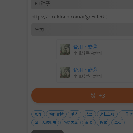
BT种子
https://pixeldrain.com/u/goFideGQ
学习
备用下载②
小叽转整合地址
备用下载②
小叽转整合地址
与环
赞
+3
动作
动作冒险
单人
太空
女性主角
工作场
第三人称射击
色情内容
血腥
裸露
黑暗