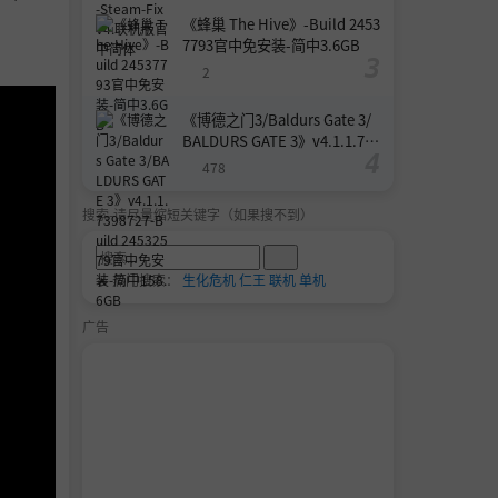
《蜂巢 The Hive》-Build 2453
7793官中免安装-简中3.6GB
2
《博德之门3/Baldurs Gate 3/
BALDURS GATE 3》v4.1.1.739
8727-Build 24532579官中免安
478
装-简中158.6GB
搜索-请尽量缩短关键字（如果搜不到）
🔥 热门搜索：
生化危机
仁王
联机
单机
广告