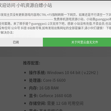
欢迎访问 小叽资源白嫖小站
你发现主页没有更新游戏内容用CTRL+F5强制刷新一下网页，如果还是不行清空一下
----------------------------------------------------- 免费单机游戏资源小站，小站靠guangg
任何套路，来了顺手搓个guanggao1-2次支持下吧，感谢 小站没有充值.不卖会员.也
没有任何 公众号 抖音 B站账号等,如有发现出售网址的全部是骗子,请小伙们谨慎！ 下
开解决办法：
展开阅读
▼▼
已阅
关于阿里云盘无文件
推荐配置:
，完成任务
操作系统:
Windows 10 64 bit ( v.22H2 )
处理器:
Core i5 6600
内存:
16 GB RAM
显卡:
Geforce 1660 6GB
存储空间:
需要 12 GB 可用空间
声卡:
基本音频设备