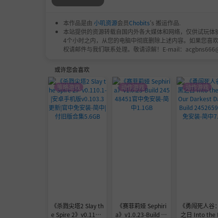
本作品是由
小叽资源
会员
Chobits
's 搬运作品.
本站提供的资源转载自国内外各大媒体和网络，仅供试玩体
4个小时之内，从您的电脑中彻底删除上述内容。如果您喜
权请邮件与我们联系处理。敬请谅解！E-mail：acgbns666
或许您会喜欢
策略游戏
动作游戏
动作游戏
《杀戮尖塔2 Slay th
《赛菲莉娅 Sephiri
《勇闯死人谷
e Spire 2》v0.110.1
a》v1.0.23-Build 24
之日 Into the