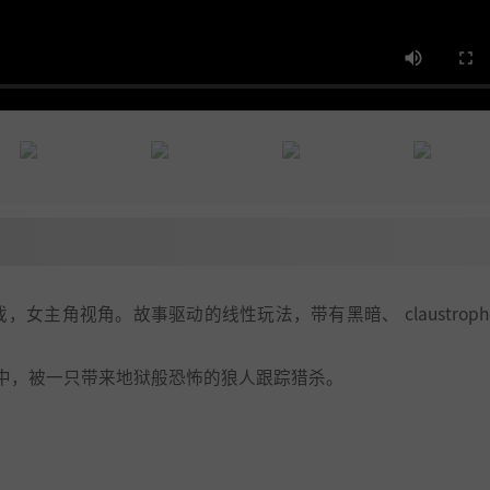
女主角视角。故事驱动的线性玩法，带有黑暗、 claustrophob
中，被一只带来地狱般恐怖的狼人跟踪猎杀。