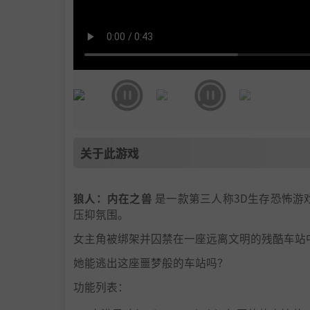
关于此游戏
狼人：内在之兽
是一款第三人称3D生存恐怖游戏，
压抑氛围。
女主角被绑架并囚禁在一座远离文明的残酷车站
她能逃出这座噩梦般的车站吗？
功能列表：