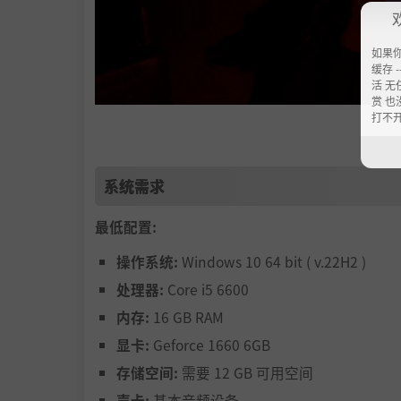
如果
缓存 --
活 无
赏 也
打不
系统需求
最低配置:
探索车站
操作系统:
Windows 10 64 bit ( v.22H2 )
处理器:
Core i5 6600
内存:
16 GB RAM
显卡:
Geforce 1660 6GB
存储空间:
需要 12 GB 可用空间
声卡:
基本音频设备