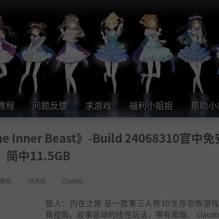
教程
问题反馈
求游戏
福利小姐姐
帮助小
Inner Beast》-Build 24068310官中
简中11.5GB
游戏
29天前
Chobits
狼人：内在之兽 是一款第三人称3D生存恐怖游
角视角。故事驱动的线性玩法，带有黑暗、 claustro