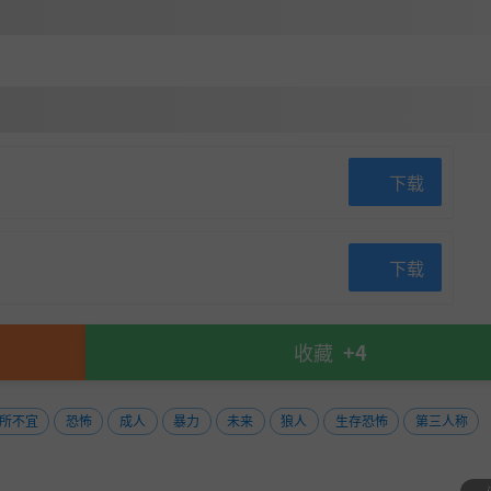
下载
下载
境互动
收藏
+4
所不宜
恐怖
成人
暴力
未来
狼人
生存恐怖
第三人称