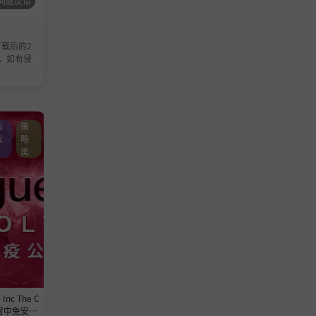
问题反馈
载后的2
，如有侵
拟
策
动作游戏
冒险游
动作游
单
戏
略
戏
戏
戏
类
nc The C
《虐杀熔炉 KIBORG》v20260803-
《废品机械师 Scrap Mecha
09官中免安装-
Build 24535502官中免安装-简中2
1.0.5-Build 24529696官