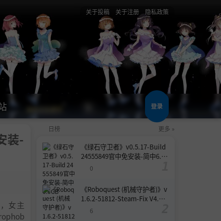
关于投稿
关于注册
隐私政策
站
登录
日榜
更多 »
免安装-
《绿石守卫者》v0.5.17-Build
24555849官中免安装-简中6.6
GB
0
《Roboquest (机械守护者)》v
1.6.2-51812-Steam-Fix V4.联
戏，女主
机版官中简体
6
phob