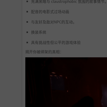
充满黑暗与 claustrophobic 氛围的故事情节
配音的电影式过场动画
与友好及敌对NPC的互动。
换装系统
具有挑战性但公平的游戏体验
揭开你被绑架的真相：