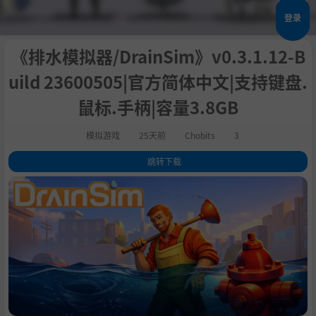
登录
《排水模拟器/DrainSim》v0.3.1.12-B
uild 23600505|官方简体中文|支持键盘.
鼠标.手柄|容量3.8GB
模拟游戏
25天前
Chobits
3
跳转下载
1
.
关于此游戏
2
.
昼夜循环与真实水物理！
3
.
规划你的任务！
4
.
丰富的工具与独特的关卡
5
.
系统需求
6
.
支持作者
7
.
学习