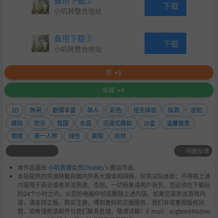
备用下载②
下载
小叽转整合地址
备用下载②
下载
小叽转整合地址
赞
+3
收藏
+4
3D
休闲
剧情丰富
单人
彩色
抢先体验
拟真
放松
模拟
欢乐
氛围
水底
沉浸式模拟
沙盒
温馨惬意
物理
第一人称
线性
美国
自然
问题反馈
本作品是由
小叽资源
会员
Chobits
's 搬运作品.
本站提供的资源转载自国内外各大媒体和网络，仅供试玩体验；不得将上述
内容用于商业或者非法用途，否则，一切后果请用户自负。您必须在下载后
的24个小时之内，从您的电脑中彻底删除上述内容。如果您喜欢该游戏内
容，请支持正版，购买注册，得到更好的正版服务。我们非常重视版权问
题，如有侵权请邮件与我们联系处理。敬请谅解！E-mail：acgbns666@ou