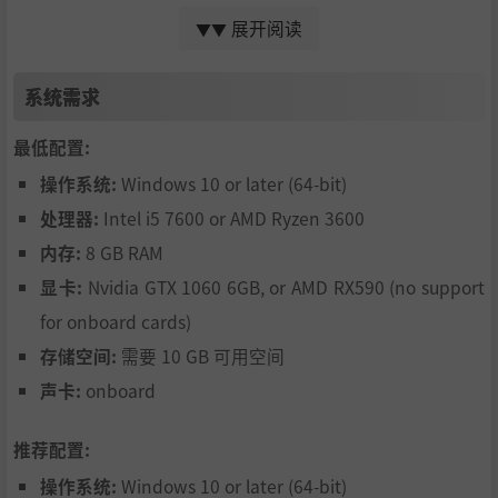
展开阅读
▼▼
丰富的工具与独特的关卡
系统需求
装备各种排水工具与设备，从你可靠的耙子到水泵，你将以
精准与技巧应对每一个挑战。无论是休闲玩家还是资深玩
最低配置:
家，DrainSim 都能为所有追求恢复城市排水系统秩序的玩家
提供沉浸式体验。现在就加入吧，卷起袖子，让 DrainSim
操作系统:
Windows 10 or later (64-bit)
一次次冲走你的烦恼。
处理器:
Intel i5 7600 or AMD Ryzen 3600
内存:
8 GB RAM
显卡:
Nvidia GTX 1060 6GB, or AMD RX590 (no support
for onboard cards)
存储空间:
需要 10 GB 可用空间
声卡:
onboard
推荐配置:
操作系统:
Windows 10 or later (64-bit)