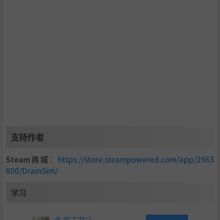
支持作者
Steam商城
：
https://store.steampowered.com/app/2963
800/DrainSim/
学习