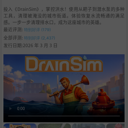
投入《DrainSim》，掌控洪水！使用从耙子到潜水泵的多种
工具，清理被淹没的城市街道。体验恢复水流畅通的满足
感。一步一步清理排水口，成为这座城市的英雄。
最近评测:
特别好评 (179)
全部评测:
特别好评 (2,437)
发行日期:2026 年 3 月 3 日