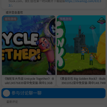
tlook.com，我们会在第一时间断开下载链接
https://steamzg.com/6313
2/
。
或许您会喜欢
冒险游戏
策略游戏
《独轮车大作战 Unicycle Together》-B
《黄金巨石 Big Golden Rock》-Build 
uild 24576839官中免安装-简中2.3GB
3901052官中免安装-简中148.7MB
参与讨论聊一聊
最新评论