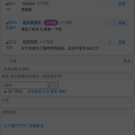
baimo
27天前
回复
求更新
抬头笑望天
订阅者
2个月前
回复
增加了新关卡,更新一下呗
扛驴狂奔
4个月前
1
回复
对于给排水工程师的我来说，这岂不是专业对口？
日榜
更多 »
此类别暂无资料。
搜索-请尽量缩短关键字（如果搜不到）
🔥 热门搜索：
生化危机
仁王
联机
单机
广告
游戏教程
🚀
下载打不开？点我解决