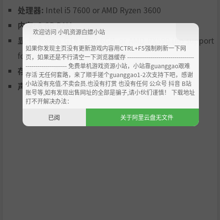
处理器:
Intel i5 7600 or AMD Ryzen 3600
内存:
8 GB RAM
欢迎访问 小叽资源白嫖小站
显卡:
Nvidia GTX 1060 6GB, or AMD RX590 (no support
如果你发现主页没有更新游戏内容用CTRL+F5强制刷新一下网
for onboard cards)
页，如果还是不行清空一下浏览器缓存 ----------------------------------
--------------------- 免费单机游戏资源小站，小站靠guanggao艰难
存储空间:
需要 10 GB 可用空间
存活 无任何套路，来了顺手搓个guanggao1-2次支持下吧，感谢
小站没有充值.不卖会员.也没有打赏 也没有任何 公众号 抖音 B站
声卡:
onboard
账号等,如有发现出售网址的全部是骗子,请小伙们谨慎！ 下载地址
打不开解决办法：
已阅
关于阿里云盘无文件