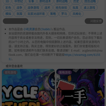
3D
中世纪
军事
即时战术
即时战略
历史
回合战略
彩色
战争
战争游戏
战术
抢先体验
拟真
桌上游戏
模拟
氛围
玩家对战环境
策略
罗马
风格化
问题反馈
本作品是由
小叽资源
会员
Chobits
's 搬运作品.
本站提供的资源转载自国内外各大媒体和网络，仅供试玩体验；不得将上述
势力：
内容用于商业或者非法用途，否则，一切后果请用户自负。您必须在下载后
的24个小时之内，从您的电脑中彻底删除上述内容。如果您喜欢该游戏内
容，请支持正版，购买注册，得到更好的正版服务。我们非常重视版权问
阿比西尼亚/阿克苏姆
题，如有侵权请邮件与我们联系处理。敬请谅解！E-mail：acgbns666@ou
tlook.com，我们会在第一时间断开下载链接
https://steamzg.com/6155
前期（希波战争）和后期（亚历山大）阿契美尼德帝国
3/
。
或许您会喜欢
埃托利亚
冒险游戏
策略游戏
安提柯
阿兰
阿普利亚
亚美尼亚（提格兰和非提格兰）