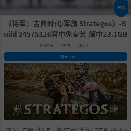
登录
《将军：古典时代/军旗 Strategos》-B
uild 24575126官中免安装-简中23.1GB
策略游戏
1天前
Chobits
跳转下载
1
.
评测
2
.
关于此游戏
3
.
模拟历史战斗
4
.
管理复杂的机制
5
.
指挥古典时代的军队
6
.
掌控先进的指挥和控制
7
.
挑选大量势力和单位
8
.
自定义战斗
9
.
势力：
《将军：古典时代》是一款以古典时代为背景的即时战术战
10
.
系统需求