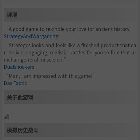
评测
“A good game to rekindle your love for ancient history”
StrategyAndWargaming
“Strategos looks and feels like a finished product that ca
n deliver engaging, realistic battles for you to flex that ar
mchair general muscle on.”
Dualshockers
“Man, I am impressed with this game!”
Das Tactic
关于此游戏
模拟历史战斗