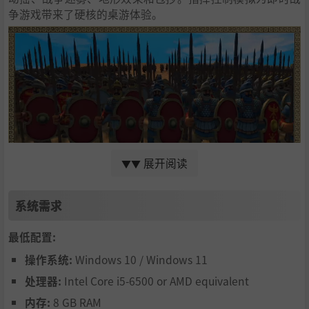
争游戏带来了硬核的桌游体验。
展开阅读
▼▼
系统需求
指挥古典时代的军队
最低配置:
《将军：古典时代》中的军队跨越了千年的古典时代，从希
操作系统:
Windows 10 / Windows 11
波战争的重装步兵和不死军到崛起的萨珊帝国对抗罗马帝
国。
处理器:
Intel Core i5-6500 or AMD equivalent
内存:
8 GB RAM