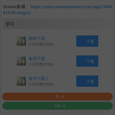
Steam商城
：
https://store.steampowered.com/app/3064
810/Strategos/
学习
跳转下载
自定义战斗
下载
小叽转整合地址
自定义战斗选项包括：军队列表、盟友、单位、军队规模、
时代、地图、部署距离、交战方、难度、电脑玩家类型/侵略
备用下载
下载
性、是否使用电脑玩家（也可使用热座模式）。你可以随机
小叽转整合地址
化可选军队列表，也可以按时代、重要性、是否为草原军队
等条件筛选随机军队。目前的历史战斗包含伊苏斯之战和拉
备用下载②
菲亚之战，后续还会添加更多。
下载
小叽转整合地址
赞
+3
收藏
+3