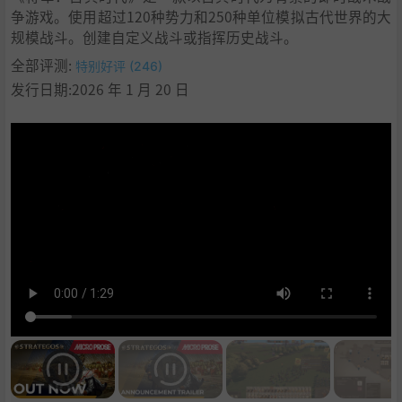
争游戏。使用超过120种势力和250种单位模拟古代世界的大
11
.
支持作者
规模战斗。创建自定义战斗或指挥历史战斗。
12
.
学习
全部评测:
特别好评 (246)
发行日期:2026 年 1 月 20 日