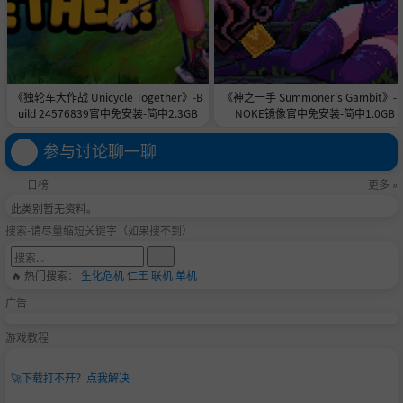
雅典
阿特罗帕特尼（前期/后期）
比提尼亚
《独轮车大作战 Unicycle Together》-B
《神之一手 Summoner's Gambit》-T
uild 24576839官中免安装-简中2.3GB
NOKE镜像官中免安装-简中1.0GB
布伦米/诺巴提亚
参与讨论聊一聊
博斯普鲁斯
坎帕尼亚
日榜
更多 »
此类别暂无资料。
迦太基（前期/后期）
搜索-请尽量缩短关键字（如果搜不到）
科马基尼
🔥 热门搜索：
生化危机
仁王
联机
单机
高加索
广告
达契亚
游戏教程
伊特鲁里亚
🚀
下载打不开？点我解决
加拉太