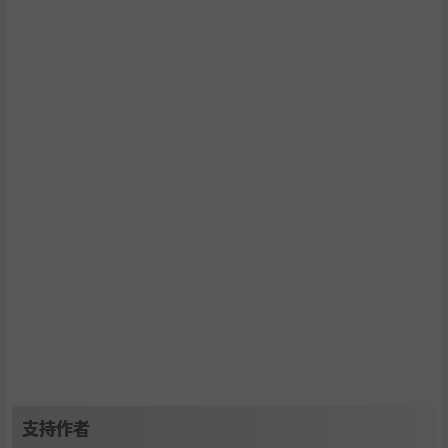
腊化帝国、阿契美尼德波斯帝国、罗马、迦太基、高卢、日
耳曼和伊比利亚部落、翁布里亚人和萨莫奈人等意大利原住
民、古希腊的主要城邦、色雷斯人等。
支持作者