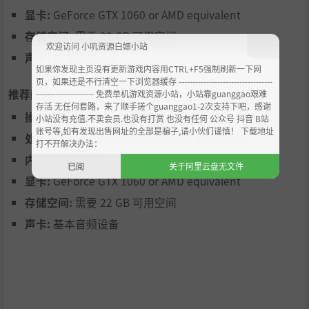
显卡:
GeForce GTX 1060 or AMD equivalent
存储空间:
需要 22 GB 可用空间
欢迎访问 小叽资源白嫖小站
声卡:
基本音频设备
如果你发现主页没有更新游戏内容用CTRL+F5强制刷新一下网
页，如果还是不行清空一下浏览器缓存 ----------------------------------
推荐配置:
--------------------- 免费单机游戏资源小站，小站靠guanggao艰难
存活 无任何套路，来了顺手搓个guanggao1-2次支持下吧，感谢
操作系统:
Windows 10 / Windows 11
小站没有充值.不卖会员.也没有打赏 也没有任何 公众号 抖音 B站
账号等,如有发现出售网址的全部是骗子,请小伙们谨慎！ 下载地址
处理器:
Intel Core i5-6500 or AMD equivalent
打不开解决办法：
内存:
8 GB RAM
已阅
关于阿里云盘无文件
掌控先进的指挥和控制
显卡:
GeForce GTX 1060 or AMD equivalent
存储空间:
需要 22 GB 可用空间
先进的指挥和控制模拟鼓励玩家思考将军的位置、作用以及
何时派遣他们，在下达命令、派出信使、提供士气支持和直
声卡:
基本音频设备
接战斗中进行权衡。
挑选大量势力和单位
游戏包含250种以上单位和约120个势力，包括不同时代的希