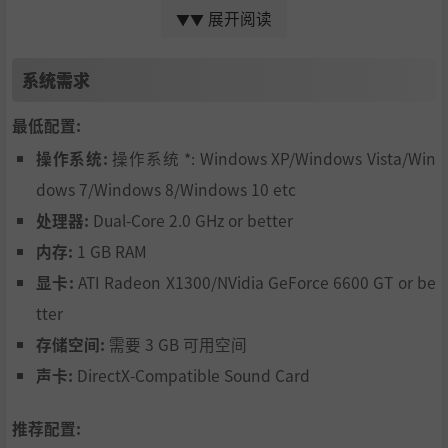
展开阅读
▼▼
系统需求
最低配置:
操作系统:
操作系统 *: Windows XP/Windows Vista/Win
dows 7/Windows 8/Windows 10 etc
处理器:
Dual-Core 2.0 GHz or better
无论你在认真工作，还是放松娱乐，桌宠都在默默为你战
内存:
1 GB RAM
斗！你可以全权放手，让它在后台持续升级；也能实时操
显卡:
ATI Radeon X1300/NVidia GeForce 6600 GT or be
作，亲手投放芯片，在关键时刻逆转战局。借助窗口拆分，
你能随时瞥一眼战况，又能在需要时立即出手——战斗与生
tter
活无缝融合，爽感随时在线！即便离开桌面，也能发现桌宠
存储空间:
需要 3 GB 可用空间
默默积累的成长和新战斗状态，让回归充满惊喜！
声卡:
DirectX-Compatible Sound Card
推荐配置: