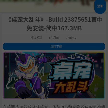
登录
《桌宠大乱斗》-Build 23875651官中
免安装-简中167.3MB
模拟游戏
1个月前
Chobits
跳转下载
1
.
关于此游戏
2
.
3
.
4
.
5
.
6
.
系统需求
7
.
支持作者
8
.
设置中文
9
.
学习
在桌面热血养成战斗桌宠！体验RPG和宠物养成的奇妙组