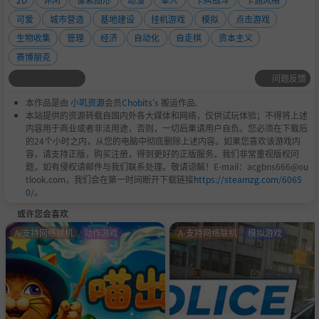
可爱
城市营造
基地建设
挂机游戏
模拟
点击游戏
生物收集
管理
经济
自动化
自走棋
资本主义
赛博朋克
问题反馈
本作品是由
小叽资源
会员
Chobits
's 搬运作品.
本站提供的资源转载自国内外各大媒体和网络，仅供试玩体验；不得将上述
内容用于商业或者非法用途，否则，一切后果请用户自负。您必须在下载后
的24个小时之内，从您的电脑中彻底删除上述内容。如果您喜欢该游戏内
容，请支持正版，购买注册，得到更好的正版服务。我们非常重视版权问
题，如有侵权请邮件与我们联系处理。敬请谅解！E-mail：acgbns666@ou
tlook.com，我们会在第一时间断开下载链接
https://steamzg.com/6065
0/
。
或许您会喜欢
A-支持网络联机
动作游戏
A-支持网络联机
模拟游戏