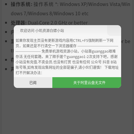
操作系统:
操作系统 *: Windows XP/Windows Vista/Win
dows 7/Windows 8/Windows 10 etc
处理器:
Dual-Core 2.0 GHz or better
欢迎访问 小叽资源白嫖小站
内存:
1 GB RAM
如果你发现主页没有更新游戏内容用CTRL+F5强制刷新一下网
显卡:
ATI Radeon X1300/NVidia GeForce 6600 GT or be
页，如果还是不行清空一下浏览器缓存 ----------------------------------
tter
--------------------- 免费单机游戏资源小站，小站靠guanggao艰难
存活 无任何套路，来了顺手搓个guanggao1-2次支持下吧，感谢
存储空间:
需要 3 GB 可用空间
小站没有充值.不卖会员.也没有打赏 也没有任何 公众号 抖音 B站
账号等,如有发现出售网址的全部是骗子,请小伙们谨慎！ 下载地址
声卡:
DirectX-Compatible Sound Card
打不开解决办法：
已阅
关于阿里云盘无文件
随着冒险推进，你会解锁更多桌宠、芯片和战术流派，体验
不断扩展的战斗乐趣。未来还将持续更新全新角色与模式，
让桌宠的成长始终充满新鲜感。它们不仅会变强，更会陪伴
你走过每一次突破与挑战，带来长久的激情与陪伴！探索新
角色和战术，每一次冒险都像开启全新篇章，刺激与期待感
满满！