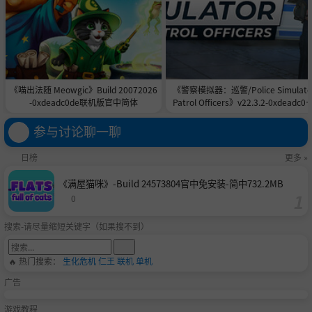
《喵出法随 Meowgic》Build 20072026
《警察模拟器：巡警/Police Simulato
-0xdeadc0de联机版官中简体
Patrol Officers》v22.3.2-0xdeadc0d
联机版官中简体
参与讨论聊一聊
日榜
更多 »
《满屋猫咪》-Build 24573804官中免安装-简中732.2MB
0
搜索-请尽量缩短关键字（如果搜不到）
🔥 热门搜索：
生化危机
仁王
联机
单机
广告
游戏教程