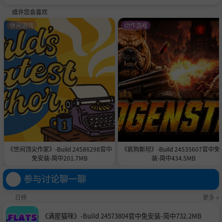
或许您会喜欢
休闲游戏
动作游戏
《世间顶尖作家》-Build 24586298官中
《疯狗斯坦》-Build 24535607官中免
免安装-简中201.7MB
装-简中434.5MB
参与讨论聊一聊
日榜
更多 »
《满屋猫咪》-Build 24573804官中免安装-简中732.2MB