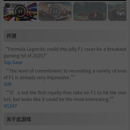
评测
“Formula Legends: could this jolly F1 racer be a breakout
gaming hit of 2025?”
Top Gear
“"the level of commitment to recreating a variety of eras
of F1 is already very impressive."”
IGN
“"it’s not the first royalty-free take on F1 to hit the mar
ket, but looks like it could be the most interesting."”
VG247
关于此游戏