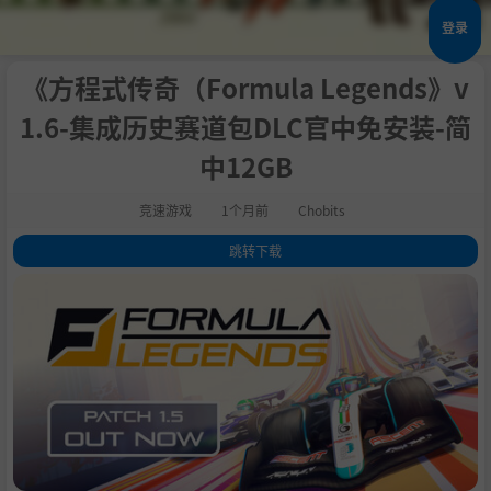
登录
《方程式传奇（Formula Legends》v
1.6-集成历史赛道包DLC官中免安装-简
中12GB
竞速游戏
1个月前
Chobits
跳转下载
1
.
评测
2
.
关于此游戏
3
.
Formula Legends 带你踏上一次激动人心的旅程，穿越赛车运动最具标
志性的时代。从 60 年代的轰鸣引擎到今天的尖端技术，体验开放式轮式赛
车在这个精美风格化的世界中的演变。
4
.
系统需求
5
.
支持作者
6
.
说明
7
.
学习