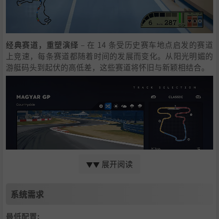
经典赛道，重塑演绎
– 在 14 条受历史赛车地点启发的赛道
上竞速，每条赛道都随着时间的发展而变化。从阳光明媚的
游艇码头到起伏的高低差，这些赛道将怀旧与新颖相结合。
展开阅读
▼▼
系统需求
掌控元素
– 湿滑的赛道、战略性 pit stop 和不断变化的技术
要求你不仅仅是速度。精细调校你的赛车技艺，从电池管理
最低配置: