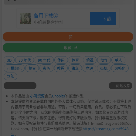
备用下载②
下载
小叽转整合地址
赞
收藏
+6
3D
80 年代
90 年代
休闲
体育
俯视
动作
单人
可模组化
复古
彩色
教程
独立
竞速
街机
风格化
驾驶
问题反馈
本作品是由
小叽资源
会员
Chobits
's 搬运作品.
本站提供的资源转载自国内外各大媒体和网络，仅供试玩体验；不得将上述
内容用于商业或者非法用途，否则，一切后果请用户自负。您必须在下载后
的24个小时之内，从您的电脑中彻底删除上述内容。如果您喜欢该游戏内
容，请支持正版，购买注册，得到更好的正版服务。我们非常重视版权问
题，如有侵权请邮件与我们联系处理。敬请谅解！E-mail：acgbns666@ou
tlook.com，我们会在第一时间断开下载链接
https://steamzg.com/5943
1/
。