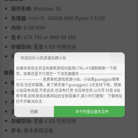
到滑流技巧，追求完美圈速。
操作系统:
Windows 10
传奇车手
– 每个时代都有它的英雄。虚构的车手灵感来源于
处理器:
Intel i5 - 6600K AMD Ryzen 3 3100
现实中的赛车偶像，他们拥有独特的头盔和技能：轮胎专
家、雨天大师、以及 pit stop 策略家。他们的优势可能是通
内存:
8 GB RAM
往胜利的关键。
显卡:
GTX 780 or AMD RX 480
存储空间:
需要 6 GB 可用空间
声卡:
基本音频设备
欢迎访问 小叽资源白嫖小站
如果你发现主页没有更新游戏内容用CTRL+F5强制刷新一下网
推荐配置:
页，如果还是不行清空一下浏览器缓存 ----------------------------------
--------------------- 免费单机游戏资源小站，小站靠guanggao艰难
操作系统:
Windows 10
存活 无任何套路，来了顺手搓个guanggao1-2次支持下吧，感谢
小站没有充值.不卖会员.也没有打赏 也没有任何 公众号 抖音 B站
处理器:
Intel i5 - 6600K AMD Ryzen 3 3100
账号等,如有发现出售网址的全部是骗子,请小伙们谨慎！ 下载地址
内存:
8 GB RAM
打不开解决办法：
显卡:
GTX 780 or AMD RX 480
已阅
关于阿里云盘无文件
赛车历史之旅
– 故事模式邀请你重温赛车历史中的关键时
存储空间:
需要 6 GB 可用空间
刻。参与基于时代的冠军赛，驾驭传奇赛车，并将你的名字
声卡:
基本音频设备
刻在历史上。