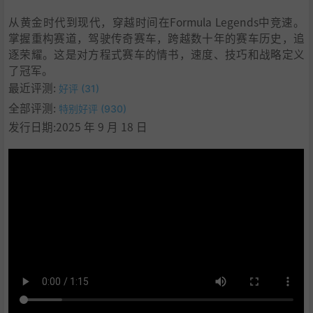
从黄金时代到现代，穿越时间在Formula Legends中竞速。
掌握重构赛道，驾驶传奇赛车，跨越数十年的赛车历史，追
逐荣耀。这是对方程式赛车的情书，速度、技巧和战略定义
了冠军。
最近评测:
好评 (31)
全部评测:
特别好评 (930)
发行日期:2025 年 9 月 18 日