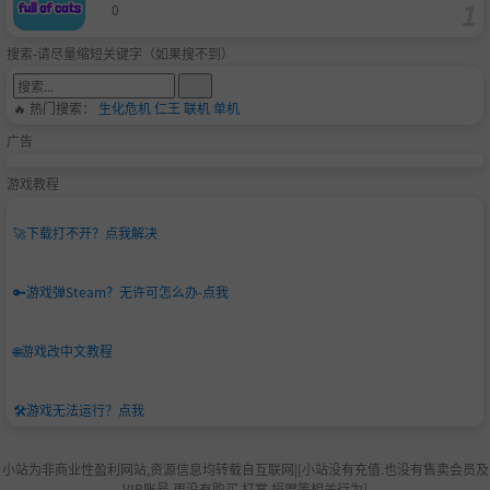
0
搜索-请尽量缩短关键字（如果搜不到）
🔥 热门搜索：
生化危机
仁王
联机
单机
广告
游戏教程
🚀
下载打不开？点我解决
🔑
游戏弹Steam？无许可怎么办-点我
🌐
游戏改中文教程
🛠️
游戏无法运行？点我
小站为非商业性盈利网站,资源信息均转载自互联网|[小站没有充值.也没有售卖会员及
VIP账号.更没有购买,打赏,捐赠等相关行为]