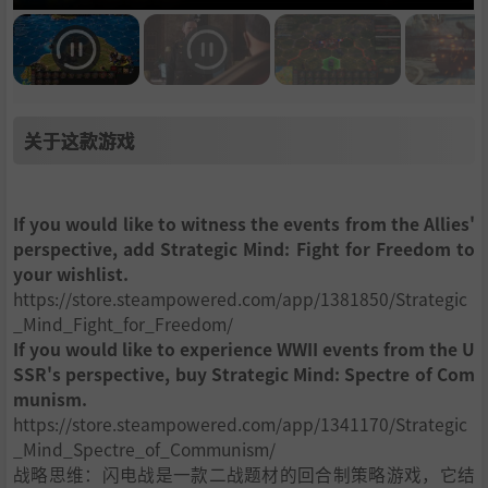
关于这款游戏
If you would like to witness the events from the Allies'
perspective, add Strategic Mind: Fight for Freedom to
your wishlist.
https://store.steampowered.com/app/1381850/Strategic
_Mind_Fight_for_Freedom/
If you would like to experience WWII events from the U
SSR's perspective, buy Strategic Mind: Spectre of Com
munism.
https://store.steampowered.com/app/1341170/Strategic
_Mind_Spectre_of_Communism/
战略思维：闪电战是一款二战题材的回合制策略游戏，它结