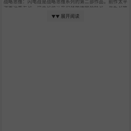
战略思维：闪电战是战略思维系列的第二部作品。前作太平
洋更注重海战，闪电战将让我们领略德国的陆战。作为战略
思维的一部作品，它会包含此系列的许多原有特性，并得到
展开阅读
▼▼
新加入的内容。
注重陆战，但你将有机会指挥海陆空部队。
虚幻4引擎的现代3D画质、所有单位的详细模型、昼夜循
环和天气影响。
通过升级和选择适合战略的技能，你可以提升和自定义部
队。而且，你可以在每次行动前为部队分配额外的装备以
适应战略和战场。
在游戏中你会得到大量奖励，解锁特殊的指挥部技能，这
能让你提升部队的作战效率和协同效果。
你能获得不同种类的新单位，或升级原有的单位。所有的
新式单位和装备都会在战役中符合历史的时间解锁。
你可以取得大量战利品，使用敌军的一些先进装备对抗他
们。