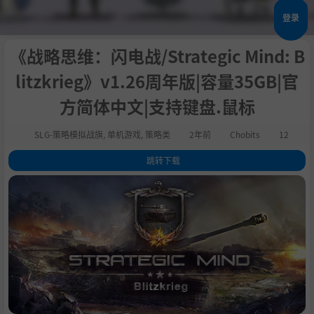
登录
《战略思维：闪电战/Strategic Mind: B
litzkrieg》v1.26周年版|容量35GB|官
方简体中文|支持键盘.鼠标
SLG-策略模拟战旗
,
单机游戏
,
策略类
2年前
Chobits
12
跳转下载
1
.
关于这款游戏
2
.
系统需求
3
.
支持作者
4
.
设置中文
5
.
学习版下载