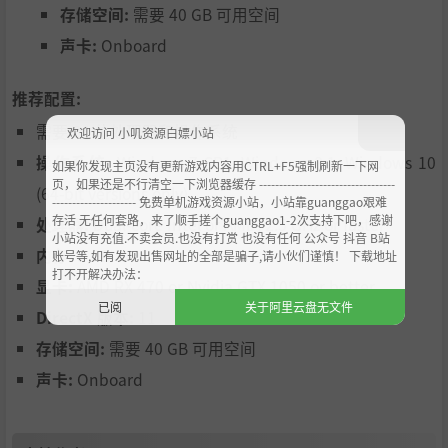
存储空间:
需要 40 GB 可用空间
声卡:
Onboard
推荐配置:
需要 64 位处理器和操作系统
欢迎访问 小叽资源白嫖小站
操作系统:
Windows 7 SP1, Windows 8.1, Windows 10
如果你发现主页没有更新游戏内容用CTRL+F5强制刷新一下网
页，如果还是不行清空一下浏览器缓存 ----------------------------------
(64-bit versions only)
--------------------- 免费单机游戏资源小站，小站靠guanggao艰难
存活 无任何套路，来了顺手搓个guanggao1-2次支持下吧，感谢
处理器:
Dual-core Intel or AMD, 2.5 GHz or faster
小站没有充值.不卖会员.也没有打赏 也没有任何 公众号 抖音 B站
内存:
8 GB RAM
账号等,如有发现出售网址的全部是骗子,请小伙们谨慎！ 下载地址
打不开解决办法：
显卡:
AMD RX 470 or Nvidia GTX 1050 or better
已阅
关于阿里云盘无文件
DirectX 版本:
11
存储空间:
需要 40 GB 可用空间
声卡:
Onboard