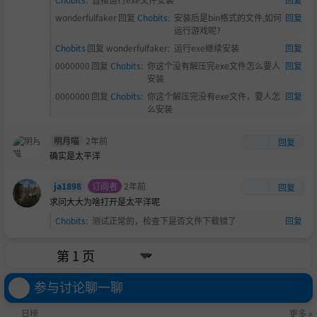
wonderfulfaker
回复
Chobits
:
安装后是bin格式的文件,如何
回复
运行游戏呢?
Chobits
回复
wonderfulfaker
:
运行exe继续安装
回复
0000000
回复
Chobits
:
你这个没有解压完exe文件怎么要人
回复
安装
0000000
回复
Chobits
:
你这个解压完没有exe文件，要人怎
回复
么安装
明月喵
2年前
回复
确实是太平洋
ja1898
订阅者
2年前
回复
求问大大为啥打开是太平洋呢
Chobits
:
测试正常的，检查下是否文件下载错了
回复
参与讨论聊一聊
日榜
更多 »