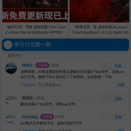
《幽灵行动：荒野-虚拟机版/Tom Clanc
《刺客信条：影 虚拟机版/Assassin’
y's Ghost Recon Wildlands HYPERVIS
Creed Shadows》v1.1.12-Build 240
OR》v9820855-Build 24446260官中免
226|官方简体中文|支持键盘.鼠标.手柄
安装-简中94.61GB
67GB
参与讨论聊一聊
最新评论
哈哈头
订阅者
2年前
回复
战略思维：闪电战里面的阿里云盘解压完后是4个bin文件，没有exe
执行文件。我刚下完才发现白下了哈哈哈。站长能救一下吗
Chobits
:
已上传单独exe
回复
夏姬熊
2年前
回复
解出来是4个bin文件，没有exe文件
luishang
订阅者
2年前
回复
bin格式文件类型不对，虚拟光驱打不开
Chobits
:
直接运行exe文件安装
回复