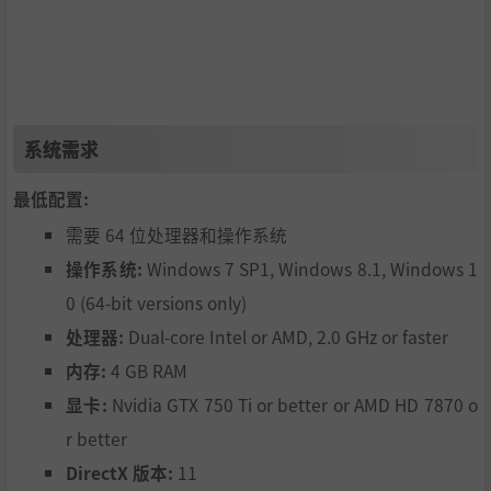
我们尽量还原历史，但你也能探索架空世界线，了解如果
如果德军在欧洲的作战更加顺利会如何。
故事叙述性的过场和行动中对话都有语音，让你更好地感
受历史性的事件。
系统需求
没有预制的DLC，长期的服务。一次购买享受所有内容，
最低配置:
包括后续更新和一些额外内容，没有额外购买。我们保留
需要 64 位处理器和操作系统
之后添加DLC的权利，但这不影响你的完整游戏体验。
操作系统:
Windows 7 SP1, Windows 8.1, Windows 1
0 (64-bit versions only)
处理器:
Dual-core Intel or AMD, 2.0 GHz or faster
内存:
4 GB RAM
显卡:
Nvidia GTX 750 Ti or better or AMD HD 7870 o
r better
DirectX 版本:
11