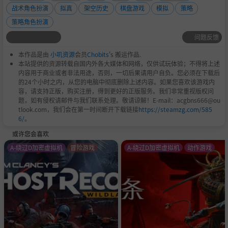
战术角色扮演
拟真
架空历史
棋盘游戏
模拟
策略
策略角色扮演
问题反馈
本作品是由
小叽资源
会员
Chobits
's 搬运作品.
本站提供的资源转载自国内外各大媒体和网络，仅供试玩体验；不得将上述
内容用于商业或者非法用途，否则，一切后果请用户自负。您必须在下载后
的24个小时之内，从您的电脑中彻底删除上述内容。如果您喜欢该游戏内
容，请支持正版，购买注册，得到更好的正版服务。我们非常重视版权问
题，如有侵权请邮件与我们联系处理。敬请谅解！E-mail：acgbns666@ou
tlook.com，我们会在第一时间断开下载链接
https://steamzg.com/585
6/
。
或许您会喜欢
A-绕过D加密虚拟机
冒险游戏
A-绕过D加密虚拟机
动作游戏