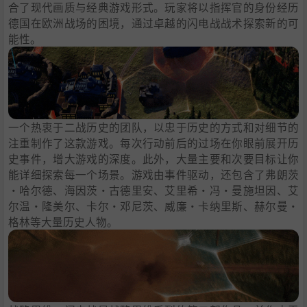
合了现代画质与经典游戏形式。玩家将以指挥官的身份经历
德国在欧洲战场的困境，通过卓越的闪电战战术探索新的可
能性。
一个热衷于二战历史的团队，以忠于历史的方式和对细节的
注重制作了这款游戏。每次行动前后的过场在你眼前展开历
史事件，增大游戏的深度。此外，大量主要和次要目标让你
能详细探索每一个场景。游戏由事件驱动，还包含了弗朗茨
·哈尔德、海因茨·古德里安、艾里希·冯·曼施坦因、艾
尔温·隆美尔、卡尔·邓尼茨、威廉·卡纳里斯、赫尔曼·
格林等大量历史人物。