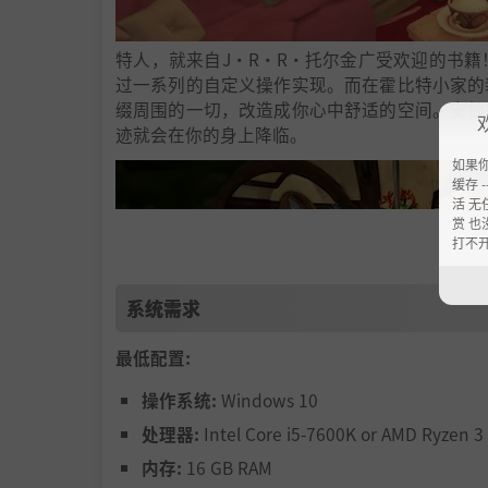
特人，就来自J·R·R·托尔金广受欢迎的书
过一系列的自定义操作实现。而在霍比特小家的
缀周围的一切，改造成你心中舒适的空间。安顿
迹就会在你的身上降临。
如果
缓存 --
活 无
赏 也
打不
系统需求
最低配置:
操作系统:
Windows 10
处理器:
Intel Core i5-7600K or AMD Ryzen 3
的一天是不完整的！你可以通过钓鱼、园艺和采
内存:
16 GB RAM
在你的家园里收获时令作物和鲜花。而温暖的厨