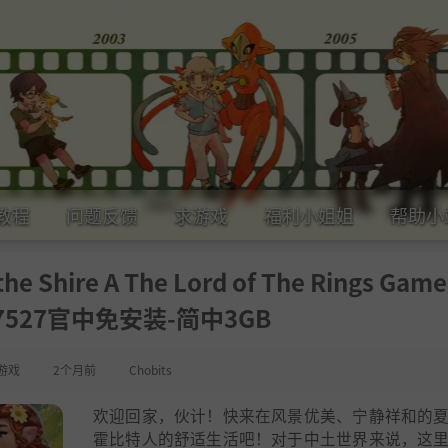
教程
问题反馈
求游戏
福利小姐姐
帮助小
Shire A The Lord of The Rings Gam
977527官中免安装-简中3GB
游戏
2个月前
Chobits
欢迎回家，伙计！快来在风景优美、宁静祥和的
霍比特人的舒适生活吧！对于中土世界来说，这