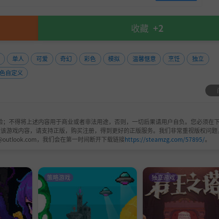
收藏
+2
单人
可爱
奇幻
彩色
模拟
温馨惬意
烹饪
独立
色自定义
验；不得将上述内容用于商业或者非法用途，否则，一切后果请用户自负。您必须在下
欢该游戏内容，请支持正版，购买注册，得到更好的正版服务。我们非常重视版权问题
@outlook.com，我们会在第一时间断开下载链接
https://steamzg.com/57895/
。
策略游戏
独立游戏