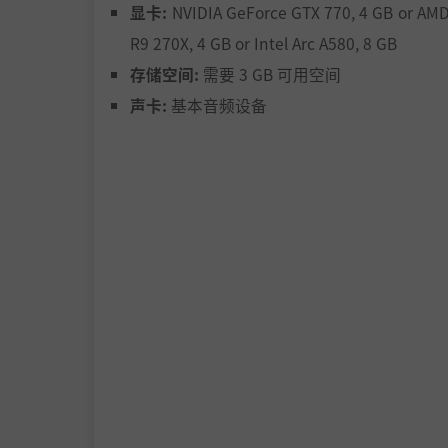
举办晚宴招待霍比特人同乡。与满座宾朋一同聚
显卡:
NVIDIA GeForce GTX 770, 4 GB or AM
R9 270X, 4 GB or Intel Arc A580, 8 GB
存储空间:
需要 3 GB 可用空间
声卡:
基本音频设备
的秘密林地和失落的宝藏。这里的天气变化莫测
不同的惊喜。随着剧情的推进，你会得到各种各
们见面吧，换取技能、服饰、家园等等的升级。
位吧。