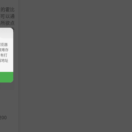
演的霍比
都可以通
心所欲点
一天，奇
浏览器
ao艰难存
没有打
载地址
霍比特人
200
的推移，
餐，还能