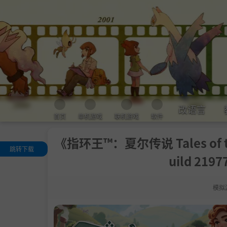
改语言
首页
单机游戏
联机游戏
软件
《指环王™：夏尔传说 Tales of the 
跳转下载
uild 21
关于此游戏
.
游戏主要特
：
模拟
系统需求
支持作者
设置中文