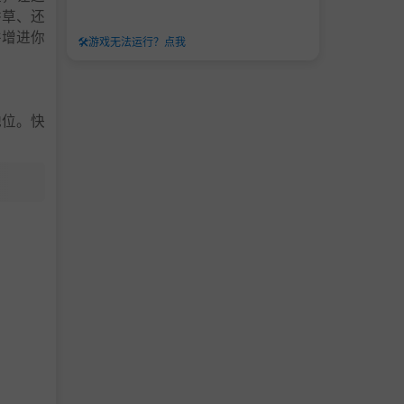
香草、还
并增进你
🛠️
游戏无法运行？点我
地位。快