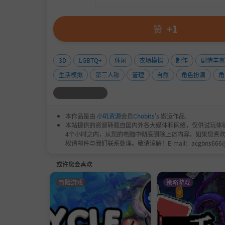
赞
+1
3D
LGBTQ+
休闲
农场模拟
制作
剧情丰富
生活模拟
第三人称
管理
自然
角色扮演
角
本作品是由
小叽资源
会员
Chobits
's 搬运作品.
本站提供的资源转载自国内外各大媒体和网络，仅供试玩体
4个小时之内，从您的电脑中彻底删除上述内容。如果您喜
权请邮件与我们联系处理。敬请谅解！E-mail：acgbns666
或许您会喜欢
冒险游戏
策略游戏