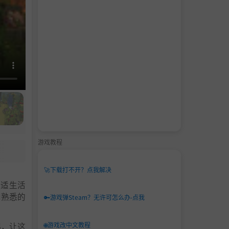
游戏教程
🚀
下载打不开？点我解决
舒适生活
和熟悉的
🔑
游戏弹Steam？无许可怎么办-点我
起，让这
🌐
游戏改中文教程