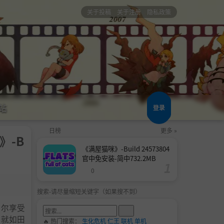
关于投稿
关于注册
隐私政策
站
登录
日榜
更多 »
e》-B
《满屋猫咪》-Build 24573804
官中免安装-简中732.2MB
0
搜索-请尽量缩短关键字（如果搜不到）
夏尔享受
里就如田
🔥 热门搜索：
生化危机
仁王
联机
单机