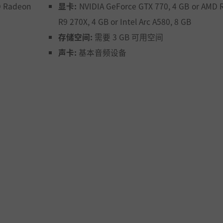
餐，增进你们之间的关系吧。
D Radeon
显卡:
NVIDIA GeForce GTX 770, 4 GB or AMD
R9 270X, 4 GB or Intel Arc A580, 8 GB
存储空间:
需要 3 GB 可用空间
声卡:
基本音频设备
探索傍水镇 –
探索户外，
，一年内的不同时节都会让你的生活方式有所改变，同时也会
样的奖励。这里有标志性的角色，还有你熟悉的霍比特家庭，
俱乐部任务与日常活动等待着你来完成，帮助傍水镇获得正式