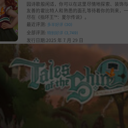
园诗歌般闲适，你可以在这里尽情地探索、装饰
友善的霍比特人和熟悉的面孔等待着你的到来，
尽在《指环王™：夏尔传说》。
最近评测:
多半好评 (30)
全部评测:
特别好评 (3,749)
发行日期:2025 年 7 月 29 日