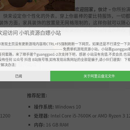
欢迎回家，伙计 –
你所扮
籍！快来设定你个性化的外表，穿上你最棒的霍比特服饰，一切
装饰方面，家具装饰的放置是无网格限制的，这样你就可以随
在如此宁静的家园，休息是非常必要的，而傍水镇每迎来新的
欢迎访问 小叽资源白嫖小站
你发现主页没有更新游戏内容用CTRL+F5强制刷新一下网页，如果还是不行清空一下
----------------------------------------------------- 免费单机游戏资源小站，小站靠guangg
任何套路，来了顺手搓个guanggao1-2次支持下吧，感谢 小站没有充值.不卖会员.也
没有任何 公众号 抖音 B站账号等,如有发现出售网址的全部是骗子,请小伙们谨慎！ 下
展开阅读
▼▼
开解决办法：
已阅
关于阿里云盘无文件
推荐配置:
操作系统:
Windows 10
饮食即热爱 –
没有美食，
 1200
处理器:
Intel Core i5-7600K or AMD Ryzen 3 1
集，把你的劳动成果储存在食品储藏室里。你还可以随着时间
内存:
16 GB RAM
房，就是用餐时间的烹饪技巧展示场！你不仅能参加第二顿早