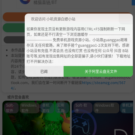
橘猫直链/BT
赞
+1
欢迎访问 小叽资源白嫖小站
收藏
如果你发现主页没有更新游戏内容用CTRL+F5强制刷新一下网
页，如果还是不行清空一下浏览器缓存 ----------------------------------
--------------------- 免费单机游戏资源小站，小站靠guanggao艰难
问题反馈
存活 无任何套路，来了顺手搓个guanggao1-2次支持下吧，感谢
本作品是由
小叽资源
会员
Chobits
's 搬运作品.
小站没有充值.不卖会员.也没有打赏 也没有任何 公众号 抖音 B站
本站提供的资源转载自国内外各大媒体和网络，仅供试玩体验；不得将上述
账号等,如有发现出售网址的全部是骗子,请小伙们谨慎！ 下载地址
内容用于商业或者非法用途，否则，一切后果请用户自负。您必须在下载后
打不开解决办法：
的24个小时之内，从您的电脑中彻底删除上述内容。如果您喜欢该游戏内
已阅
关于阿里云盘无文件
容，请支持正版，购买注册，得到更好的正版服务。我们非常重视版权问
题，如有侵权请邮件与我们联系处理。敬请谅解！E-mail：acgbns666@ou
tlook.com，我们会在第一时间断开下载链接
https://steamzg.com/567
4/
。
或许您会喜欢
Soft-
Windows
单机
实用
Soft-软
Windows软
单机游
软件
软件
游戏
工具
件
件
戏