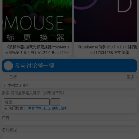
《鼠标神器/游戏光标更换器/YoloMous
《DualSense助手 DSX》v3.2.0付旧版
e/鼠标变明显工具》v1.22.0-Build 2430
uild 17334488-官中简体
5566官中免安装-简中|容量564.7MB
参与讨论聊一聊
日榜
更多 »
此类别暂无资料。
搜索-请尽量缩短关键字（如果搜不到）
🔥 热门搜索：
生化危机
仁王
联机
单机
广告
游戏教程