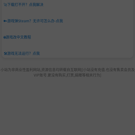
🚀
下载打不开？点我解决
🔑
游戏弹Steam？无许可怎么办-点我
🌐
游戏改中文教程
🛠️
游戏无法运行？点我
小站为非商业性盈利网站,资源信息均转载自互联网|[小站没有充值.也没有售卖会员及
VIP账号.更没有购买,打赏,捐赠等相关行为]