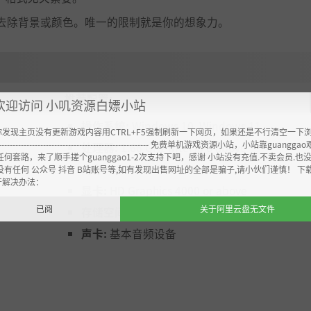
去除背景或颜色。唯一的限制就是你的想象力。
推荐配置:
欢迎访问 小叽资源白嫖小站
操作系统:
Windows 10, Windows 11
你发现主页没有更新游戏内容用CTRL+F5强制刷新一下网页，如果还是不行清空一下
----------------------------------------------------- 免费单机游戏资源小站，小站靠guangg
处理器:
1.66 GHz Intel i5 o above
任何套路，来了顺手搓个guanggao1-2次支持下吧，感谢 小站没有充值.不卖会员.也
内存:
1024 MB RAM
没有任何 公众号 抖音 B站账号等,如有发现出售网址的全部是骗子,请小伙们谨慎！ 下
开解决办法：
显卡:
HD Graphics 4000 or above
已阅
关于阿里云盘无文件
存储空间:
需要 4 GB 可用空间
声卡:
基本音频设备