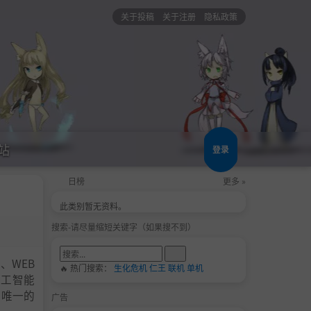
关于投稿
关于注册
隐私政策
站
登录
日榜
更多 »
此类别暂无资料。
搜索-请尽量缩短关键字（如果搜不到）
、WEB
🔥 热门搜索：
生化危机
仁王
联机
单机
人工智能
 唯一的
广告