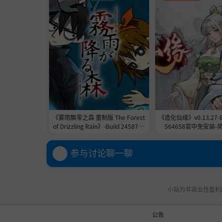
《雾雨飘零之森 重制版 The Forest
《造化仙缘》v0.13.27-EA
of Drizzling Rain》-Build 2458792
564658官中免安装-简
8官中免安装-简中|容量996.7MB
参与讨论聊一聊
小站为非商业性盈利网
公告