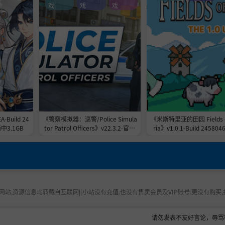
戏
戏
戏
-Build 24
《警察模拟器：巡警/Police Simula
《米斯特里亚的田园 Fields of
中3.1GB
tor Patrol Officers》v22.3.2-官中
ria》v1.0.1-Build 24580
免安装-简中|支持键鼠.手柄|容量9G
(测试版）免安装-简中625.
B
化补丁地址
站,资源信息均转载自互联网|[小站没有充值.也没有售卖会员及VIP账号.更没有购买,
请勿发表不友好言论，辱骂