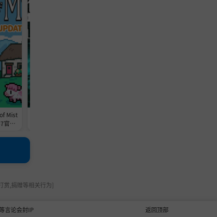
 Mist
《堕落之主豪华版/Lords of the Fal
《肉丸烹饪：盛满快乐/KuloNik
467官中
len Deluxe Edition》V2.5.567-Buil
Bowl Up!/KuloNiku Bowl Up》
0MB付汉
d 24557435官中|支持键鼠.手柄|赠
ild 24496012官中免安装-简中
多项修改器|容量32.8GB
1.5GB
打赏,捐赠等相关行为]
等言论会封IP
返回顶部