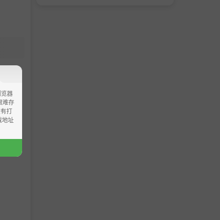
浏览器
ao艰难存
没有打
载地址