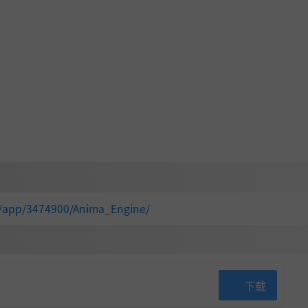
m/app/3474900/Anima_Engine/
下载