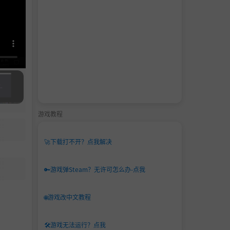
游戏教程
🚀
下载打不开？点我解决
🔑
游戏弹Steam？无许可怎么办-点我
🌐
游戏改中文教程
🛠️
游戏无法运行？点我