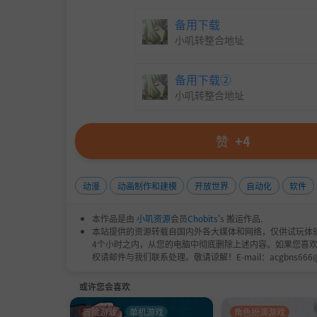
备用下载
小叽转整合地址
备用下载②
小叽转整合地址
赞
+4
动漫
动画制作和建模
开放世界
自动化
软件
本作品是由
小叽资源
会员
Chobits
's 搬运作品.
本站提供的资源转载自国内外各大媒体和网络，仅供试玩体
4个小时之内，从您的电脑中彻底删除上述内容。如果您喜
权请邮件与我们联系处理。敬请谅解！E-mail：acgbns666
或许您会喜欢
冒险游戏
单机游戏
角色扮演游戏