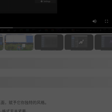
桌面，赋予它你独特的风格。
4——格式无关紧要。