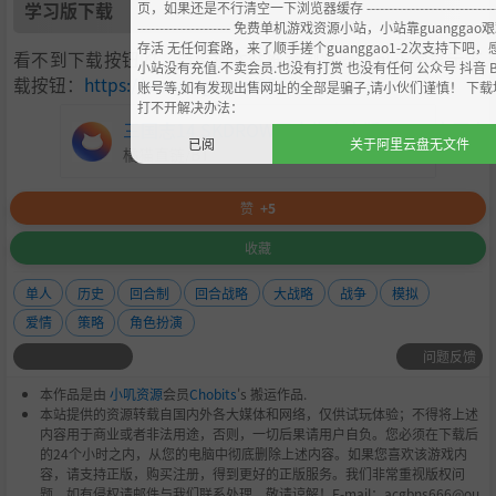
学习版下载
页，如果还是不行清空一下浏览器缓存 -------------------------------
--------------------- 免费单机游戏资源小站，小站靠guanggao
存活 无任何套路，来了顺手搓个guanggao1-2次支持下吧，
看不到下载按钮的，请更换本站推荐浏览器（可正常显示下
小站没有充值.不卖会员.也没有打赏 也没有任何 公众号 抖音 
载按钮：
https://steamzg.com/854/
）
账号等,如有发现出售网址的全部是骗子,请小伙们谨慎！ 下载
打不开解决办法：
三国志14 SKDROW无广告中文版+DODI高压中文
已阅
关于阿里云盘无文件
橘猫直链/BT
赞
+5
收藏
单人
历史
回合制
回合战略
大战略
战争
模拟
爱情
策略
角色扮演
问题反馈
本作品是由
小叽资源
会员
Chobits
's 搬运作品.
本站提供的资源转载自国内外各大媒体和网络，仅供试玩体验；不得将上述
内容用于商业或者非法用途，否则，一切后果请用户自负。您必须在下载后
的24个小时之内，从您的电脑中彻底删除上述内容。如果您喜欢该游戏内
容，请支持正版，购买注册，得到更好的正版服务。我们非常重视版权问
题，如有侵权请邮件与我们联系处理。敬请谅解！E-mail：acgbns666@ou