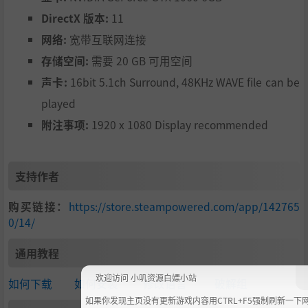
DirectX 版本:
11
网络:
宽带互联网连接
存储空间:
需要 20 GB 可用空间
声卡:
16bit 5.1ch Surround, 48KHz WAVE file can be
played
附注事项:
1920 x 1080 Display recommended
支持作者
购买链接：
https://store.steampowered.com/app/142765
0/14/
通用教程
欢迎访问 小叽资源白嫖小站
如何下载
如何安装
修改语言
破解组
如果你发现主页没有更新游戏内容用CTRL+F5强制刷新一下