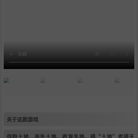
8
.
支持作者
9
.
通用教程
10
.
学习版下载
关于这款游戏
夺取土地、丧失土地、收复失地。得“土地”者得天