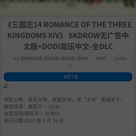
《三国志14 ROMANCE OF THE THREE
KINGDOMS XIV》 SKDROW无广告中
文版+DODI高压中文-全DLC
SLG-策略模拟战旗
,
单机游戏
,
模拟游戏
,
策略类
4年前
Chobits
3
跳转下载
1
.
关于这款游戏
2
.
夺取土地、丧失土地、收复失地。得“土地”者得天下！
夺取土地、丧失土地、收复失地。得“土地”者得天下！
3
.
由点及面，建立在土地争夺上的全新战略
最近评测：
褒贬不一
(126)
4
.
战线的维持与要项“兵站”所孕育出的全新战略
全部评测:
褒贬不一
(8,989)
5
.
因“主义”与充满个性的“政策”而千变万化的“施政”
发行日期:2020 年 1 月 16 日
6
.
系列之最，超过1000人武将与150种以上的“个性”
7
.
系统需求