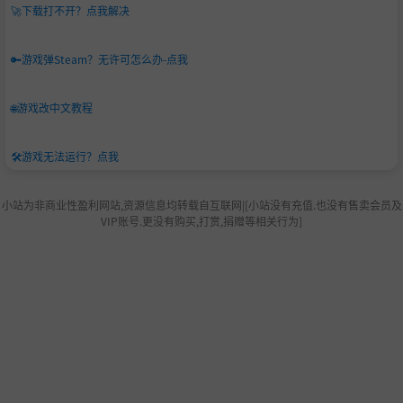
🚀
下载打不开？点我解决
🔑
游戏弹Steam？无许可怎么办-点我
🌐
游戏改中文教程
🛠️
游戏无法运行？点我
小站为非商业性盈利网站,资源信息均转载自互联网|[小站没有充值.也没有售卖会员及
VIP账号.更没有购买,打赏,捐赠等相关行为]