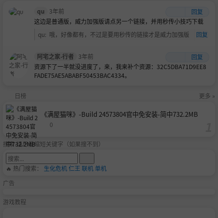
qu
3年前
回复
这边是普通版，威力加强版请点另一个链接，并用秒传小技巧下载
qu
:
哦，好像都有，不过是要用秒传的链接才是威力加强版
回复
阿宅之家-行者
3年前
回复
资源下了一半就没进度了，来，我来补个资源：32C5DBA71D9EE8
FADE75AE5ABABF50453BAC4334。
日榜
更多 »
《满屋猫咪》-Build 24573804官中免安装-简中732.2MB
0
搜索-请尽量缩短关键字（如果搜不到）
🔥 热门搜索：
生化危机
仁王
联机
单机
广告
游戏教程