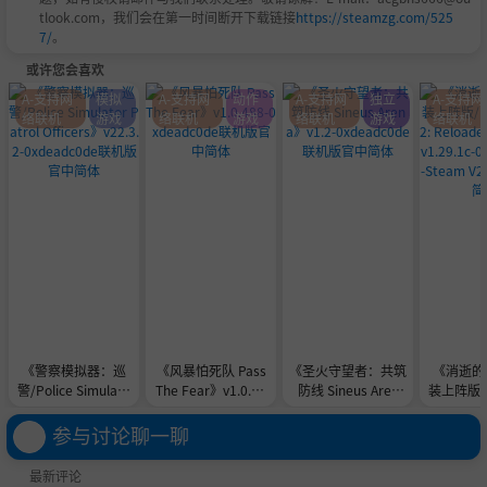
tlook.com，我们会在第一时间断开下载链接
https://steamzg.com/525
7/
。
或许您会喜欢
A-支持网
模拟
A-支持网
动作
A-支持网
独立
A-支持网
络联机
游戏
络联机
游戏
络联机
游戏
络联机
《警察模拟器：巡
《风暴怕死队 Pass
《圣火守望者：共筑
《消逝的光
警/Police Simulato
The Fear》v1.0.48
防线 Sineus Aren
装上阵版/Dy
r Patrol Officers》v
8-0xdeadc0de联机
a》v1.2-0xdeadc0d
ht 2: Rel
22.3.2-0xdeadc0de
版官中简体
e联机版官中简体
ion》v1.2
参与讨论聊一聊
联机版官中简体
adcode-
联机版
最新评论