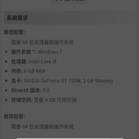
伊娜的梦境塑造了现实，而那便是高塔的食粮。希望与幻想
满足着它的食欲。但是这两者到底是如何联系起来的？
系统需求
结识高塔居民
最低配置:
需要 64 位处理器和操作系统
操作系统 *:
Windows 7
处理器:
Intel Core i3
内存:
8 GB RAM
显卡:
NVIDIA GeForce GT 750M, 2 GB Memory
DirectX 版本:
9.0
存储空间:
需要 4 GB 可用空间
推荐配置:
在搜寻真相的同时了解高塔之中的其他居民。洞悉他们的过
往与回忆，帮助他们得到解脱。
需要 64 位处理器和操作系统