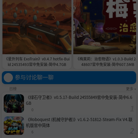
《星外列车 ExoTrain》v0.4.7 hotfix-Bui
《梅莫莉：治愈物语》v1.0.3-Build 24
ld 24535493官中免安装-简中4.7GB
48607官中免安装-简中607.5MB
参与讨论聊一聊
日榜
更多 »
《绿石守卫者》v0.5.17-Build 24555849官中免安装-简中6.6
GB
0
《Roboquest (机械守护者)》v1.6.2-51812-Steam-Fix V4.联
机版官中简体
6