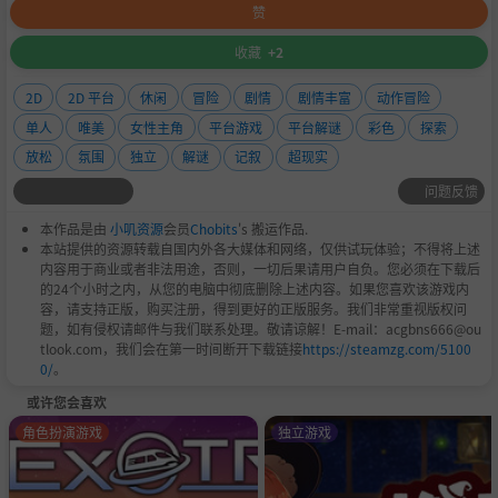
赞
收藏
+2
2D
2D 平台
休闲
冒险
剧情
剧情丰富
动作冒险
单人
唯美
女性主角
平台游戏
平台解谜
彩色
探索
放松
氛围
独立
解谜
记叙
超现实
问题反馈
本作品是由
小叽资源
会员
Chobits
's 搬运作品.
本站提供的资源转载自国内外各大媒体和网络，仅供试玩体验；不得将上述
内容用于商业或者非法用途，否则，一切后果请用户自负。您必须在下载后
的24个小时之内，从您的电脑中彻底删除上述内容。如果您喜欢该游戏内
容，请支持正版，购买注册，得到更好的正版服务。我们非常重视版权问
题，如有侵权请邮件与我们联系处理。敬请谅解！E-mail：acgbns666@ou
tlook.com，我们会在第一时间断开下载链接
https://steamzg.com/5100
0/
。
或许您会喜欢
角色扮演游戏
独立游戏