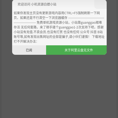
操控灵魂
欢迎访问 小叽资源白嫖小站
如果你发现主页没有更新游戏内容用CTRL+F5强制刷新一下网
页，如果还是不行清空一下浏览器缓存 ----------------------------------
--------------------- 免费单机游戏资源小站，小站靠guanggao艰难
存活 无任何套路，来了顺手搓个guanggao1-2次支持下吧，感谢
小站没有充值.不卖会员.也没有打赏 也没有任何 公众号 抖音 B站
账号等,如有发现出售网址的全部是骗子,请小伙们谨慎！ 下载地址
打不开解决办法：
已阅
关于阿里云盘无文件
伊娜被囚禁于此绝非偶然，她的力量能够与寄宿于高塔之中
的灵魂们产生共鸣。利用这种力量操纵物体、解开谜题、揭
示隐藏通道并穿梭各地，直至找到出去的道路。