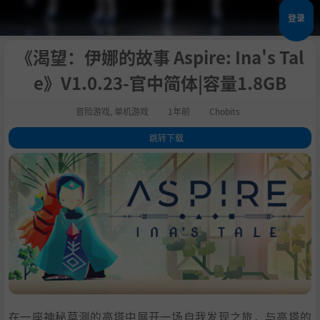
登录
《渴望：伊娜的故事 Aspire: Ina's Tal
e》V1.0.23-官中简体|容量1.8GB
冒险游戏
,
单机游戏
1年前
Chobits
跳转下载
1
.
关于这款游戏
2
.
探索变化莫测的高塔
3
.
引人入胜的故事
4
.
结识高塔居民
5
.
操控灵魂
6
.
系统需求
7
.
支持作者
8
.
学习
在一座神秘莫测的高塔中展开一场自我发现之旅，与高塔的