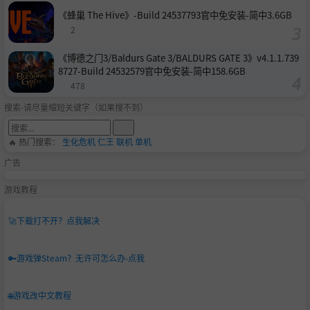
《蜂巢 The Hive》-Build 24537793官中免安装-简中3.6GB
2
《博德之门3/Baldurs Gate 3/BALDURS GATE 3》v4.1.1.739
8727-Build 24532579官中免安装-简中158.6GB
478
搜索-请尽量缩短关键字（如果搜不到）
🔥 热门搜索：
生化危机
仁王
联机
单机
广告
游戏教程
🚀
下载打不开？点我解决
🔑
游戏弹Steam？无许可怎么办-点我
🌐
游戏改中文教程