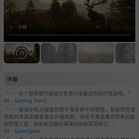
评测
“……这个游戏很可能成为有史以来最出色的狩猎游戏。”
80 –
Gaming Trend
“……游戏中有从狐狸到野牛等各种不同猎物，有体现狩猎
经验的丰富武器装备及升级内容，还有节奏虽慢但终有回报
的狩猎之旅，你会被这精彩满满的体验深深吸引。”
85 –
GameSpew