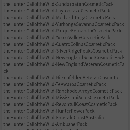
theHunter:CalloftheWild-SundarpatanCosmeticPack
theHunter:CalloftheWild-LaytonLakeCosmeticPack
theHunter:CalloftheWild-Medved-TaigaCosmeticPack
theHunter:CalloftheWild-VurhongaSavannaCosmeticPack
theHunter:CalloftheWild-ParqueFernandoCosmeticPack
theHunter:CalloftheWild-YukonValleyCosmeticPack
theHunter:CalloftheWild-CuatroColinasCosmeticPack
theHunter:CalloftheWild-SilverRidgePeaksCosmeticPack
theHunter:CalloftheWild-NewEnglandScoutCosmeticPack
theHunter:CalloftheWild-NewEnglandVeteranCosmeticPa
ck
theHunter:CalloftheWild-HirschfeldenVeteranCosmetic
theHunter:CalloftheWild-TeAwaroaCosmeticPack
theHunter:CalloftheWild-RanchodelArroyoCosmeticPack
theHunter:CalloftheWild-MississippiAcresCosmeticPack
theHunter:CalloftheWild-RevontuliCoastCosmeticPack
theHunter:CalloftheWild-HunterPowerPack
theHunter:CalloftheWild-EmeraldCoastAustralia
theHunter:CalloftheWild-AmbusherPack