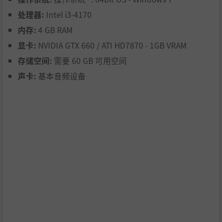
处理器:
Intel i3-4170
战利品荣耀
内存:
4 GB RAM
每次狩猎都蕴含是一个独一无二的故事。在宽敞的战利品小
显卡:
NVIDIA GTX 660 / ATI HD7870 - 1GB VRAM
屋中展示最珍贵的收获，或者在壁炉边放松，计划下一次狩
存储空间:
需要 60 GB 可用空间
猎之旅，让自己在莱顿湖和赫希费尔登保护区的胜利故事永
声卡:
基本音频设备
远流传。
合作无间
在精彩纷呈的狩猎区中体验最多8人的在线多人游戏。与好
友通力合作制定狩猎策略，或奋力拼搏竞争，一举拿下最令
人印象深刻的战利品。只要你的狩猎队伍中有一位成员拥有