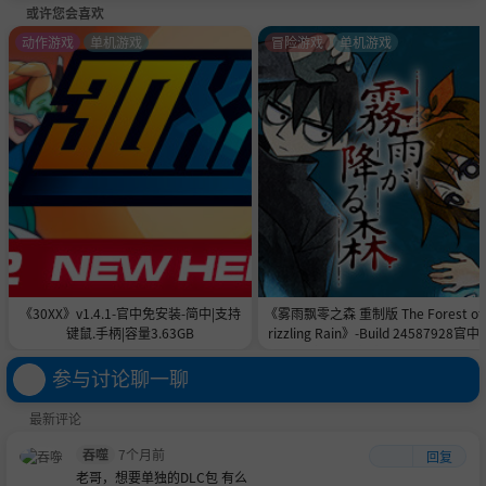
或许您会喜欢
动作游戏
单机游戏
冒险游戏
单机游戏
《30XX》v1.4.1-官中免安装-简中|支持
《雾雨飘零之森 重制版 The Forest of
键鼠.手柄|容量3.63GB
rizzling Rain》-Build 24587928官中
安装-简中|容量996.7MB
参与讨论聊一聊
最新评论
吞噬
7个月前
回复
老哥，想要单独的DLC包 有么