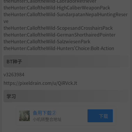
theHunter:CalloftheWild-LabradorRetriever
theHunter:CalloftheWild-HighCaliberWeaponPack
theHunter:CalloftheWild-SundarpatanNepalHuntingReser
ve
theHunter:CalloftheWild-ScopesandCrosshairsPack
theHunter:CalloftheWild-GermanShorthairedPointer
theHunter:CalloftheWild-SalzwiesenPark
theHunter:CalloftheWild-Hunters'Choice:Bolt-Action
BT种子
v3263984
https://pixeldrain.com/u/QiRVckJt
学习
备用下载②
下载
小叽转整合地址