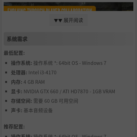
展开阅读
▼▼
系统需求
最低配置:
通过玩家合作不断升级
操作系统:
操作系统 *: 64bit OS - Windows 7
theHunter: Call of the Wild与社区紧密合作，提供丰富的付
处理器:
Intel i3-4170
费和免费内容，包括保护区、狩猎装备、武器包和战利品小
内存:
4 GB RAM
屋。随着新内容的定期更新，玩家可收获不断升级的游戏体
验。
显卡:
NVIDIA GTX 660 / ATI HD7870 - 1GB VRAM
存储空间:
需要 60 GB 可用空间
声卡:
基本音频设备
推荐配置:
操作系统:
操作系统 *: 64bit OS - Windows 7