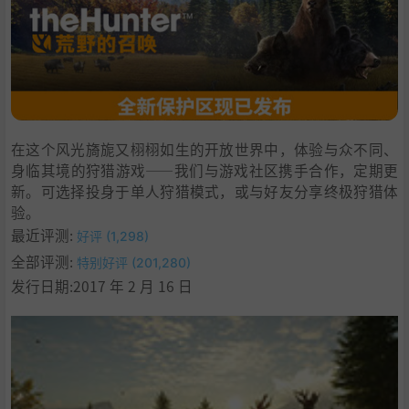
4
.
支持作者
5
.
设置中文
6
.
BT种子
7
.
学习
在这个风光旖旎又栩栩如生的开放世界中，体验与众不同、
身临其境的狩猎游戏——我们与游戏社区携手合作，定期更
新。可选择投身于单人狩猎模式，或与好友分享终极狩猎体
验。
最近评测:
好评 (1,298)
全部评测:
特别好评 (201,280)
发行日期:2017 年 2 月 16 日