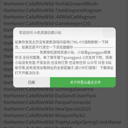
theHunter:CalloftheWild-Tents&GroundBlinds
theHunter:CalloftheWild-7mmEmpressMagnum
theHunter:CalloftheWild-.44WildCatMagnum
theHunter:CalloftheWild-Gamekeeper12G
theHunter:CalloftheWild-BearclawLiteCompoundBow
欢迎访问 小叽资源白嫖小站
theHunter:CalloftheWild-FacingtheWild1
如果你发现主页没有更新游戏内容用CTRL+F5强制刷新一下网
theHunter:CalloftheWild-ATVSABER4X4
页，如果还是不行清空一下浏览器缓存 ----------------------------------
theHunter:CalloftheWild-ShootingRange
--------------------- 免费单机游戏资源小站，小站靠guanggao艰难
theHunter:CalloftheWild-Medved-Taiga
存活 无任何套路，来了顺手搓个guanggao1-2次支持下吧，感谢
theHunter:CalloftheWild-Backpacks
小站没有充值.不卖会员.也没有打赏 也没有任何 公众号 抖音 B站
账号等,如有发现出售网址的全部是骗子,请小伙们谨慎！ 下载地址
theHunter:CalloftheWild-WeaponPack1
打不开解决办法：
theHunter:CalloftheWild-NewSpecies2018
theHunter:CalloftheWild-WildGooseChaseGear
已阅
关于阿里云盘无文件
theHunter:CalloftheWild-VurhongaSavanna
theHunter:CalloftheWild-DuckandCoverPack
theHunter:CalloftheWild-ParqueFernando
theHunter:CalloftheWild-NewSpecies2019
theHunter:CalloftheWild-WeaponPack2
theHunter:CalloftheWild-TrophyLodgeSpringCreekManor