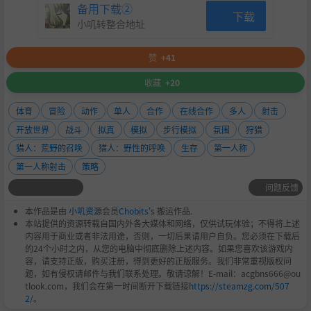
备用下载②
下载
小叽转整合地址
赞
+41
收藏
+20
体育
冒险
动作
单人
合作
在线合作
多人
射击
开放世界
战斗
拟真
模拟
步行模拟
氛围
狩猎
猎人：荒野的召唤
猎人：野性的呼唤
生存
第一人称
第一人称射击
策略
问题反馈
本作品是由
小叽资源
会员
Chobits
's 搬运作品.
本站提供的资源转载自国内外各大媒体和网络，仅供试玩体验；不得将上述
内容用于商业或者非法用途，否则，一切后果请用户自负。您必须在下载后
的24个小时之内，从您的电脑中彻底删除上述内容。如果您喜欢该游戏内
容，请支持正版，购买注册，得到更好的正版服务。我们非常重视版权问
题，如有侵权请邮件与我们联系处理。敬请谅解！E-mail：acgbns666@ou
tlook.com，我们会在第一时间断开下载链接
https://steamzg.com/507
2/
。