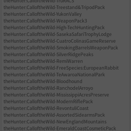
theHunter:CalloftheWild-TruRACS
theHunter:CalloftheWild-Treestand&TripodPack
theHunter:CalloftheWild-YukonValley
theHunter:CalloftheWild-WeaponPack3
theHunter:CalloftheWild-High-TechHuntingPack
theHunter:CalloftheWild-SasekaSafariTrophyLodge
theHunter:CalloftheWild-CuatroColinasGameReserve
theHunter:CalloftheWild-SmokingBarrelsWeaponPack
theHunter:CalloftheWild-SilverRidgePeaks
theHunter:CalloftheWild-RemiWarren
theHunter:CalloftheWild-FreeSpecies:EuropeanRabbit
theHunter:CalloftheWild-TeAwaroaNationalPark
theHunter:CalloftheWild-Bloodhound
theHunter:CalloftheWild-RanchodelArroyo
theHunter:CalloftheWild-MississippiAcresPreserve
theHunter:CalloftheWild-ModernRiflePack
theHunter:CalloftheWild-RevontuliCoast
theHunter:CalloftheWild-AssortedSidearmsPack
theHunter:CalloftheWild-NewEnglandMountains
theHunter:CalloftheWild-EmeraldCoastCosmeticPack