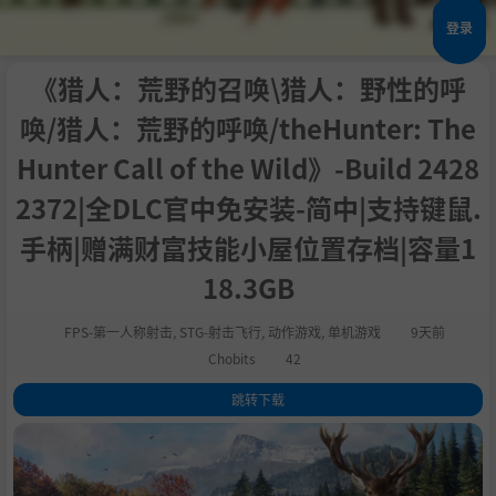
登录
《猎人：荒野的召唤\猎人：野性的呼
唤/猎人：荒野的呼唤/theHunter: The
Hunter Call of the Wild》-Build 2428
2372|全DLC官中免安装-简中|支持键鼠.
手柄|赠满财富技能小屋位置存档|容量1
18.3GB
FPS-第一人称射击
,
STG-射击飞行
,
动作游戏
,
单机游戏
9天前
Chobits
42
跳转下载
1
.
评测
2
.
关于此游戏
3
.
系统需求