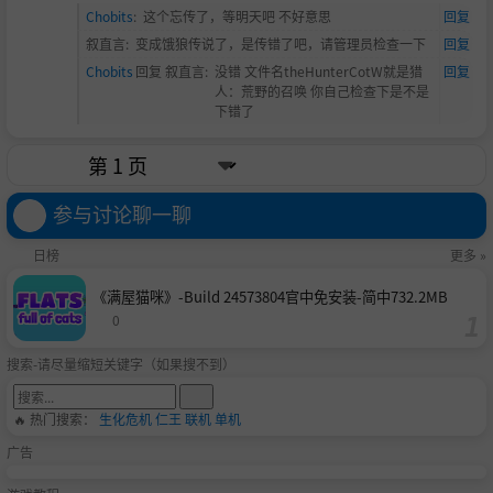
Chobits
:
这个忘传了，等明天吧 不好意思
回复
叙直言
:
变成饿狼传说了，是传错了吧，请管理员检查一下
回复
Chobits
回复
叙直言
:
没错 文件名theHunterCotW就是猎
回复
人：荒野的召唤 你自己检查下是不是
下错了
参与讨论聊一聊
日榜
更多 »
《满屋猫咪》-Build 24573804官中免安装-简中732.2MB
0
搜索-请尽量缩短关键字（如果搜不到）
🔥 热门搜索：
生化危机
仁王
联机
单机
广告