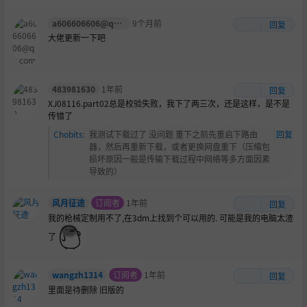
a606606606@qq.com
9个月前
回复
大佬更新一下吧
483981630
1年前
回复
XJ08116.part02总是校验失败，我下了两三次，还是这样，是不是
传错了
Chobits
:
我测试下载过了 没问题 重下之前先重启下路由
回复
器，然后再重新下载，或者更换网盘重下（压缩包
损坏原因一般是传输下载过程中网络等多方面因素
导致的）
风月征途
订阅者
1年前
回复
我的枪械定制用不了,在3dm上找到个可以用的. 可能是我的电脑太渣
了
wangzh1314
订阅者
1年前
回复
里面是待删除 旧版的