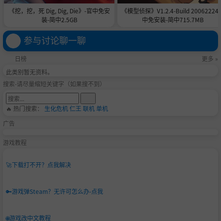
《挖，挖，死 Dig, Dig, Die》-官中免安
《模型侦探》V1.2.4-Build 20062224
装-简中2.5GB
中免安装-简中715.7MB
参与讨论聊一聊
日榜
更多 »
此类别暂无资料。
搜索-请尽量缩短关键字（如果搜不到）
🔥 热门搜索：
生化危机
仁王
联机
单机
广告
游戏教程
🚀
下载打不开？点我解决
🔑
游戏弹Steam？无许可怎么办-点我
🌐
游戏改中文教程