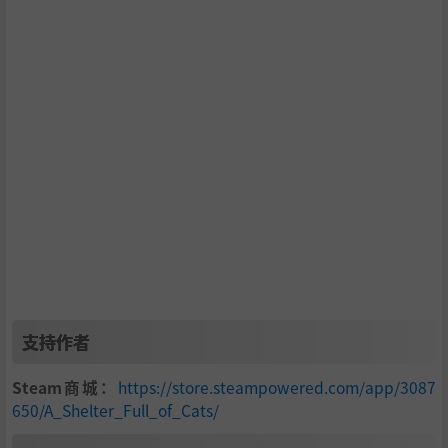
支持作者
Steam商城：
https://store.steampowered.com/app/3087
650/A_Shelter_Full_of_Cats/