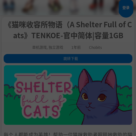
登录
《猫咪收容所物语（A Shelter Full of C
ats》TENKOE-官中简体|容量1GB
单机游戏
,
独立游戏
1年前
Chobits
跳转下载
1
.
关于这款游戏
2
.
系统需求
3
.
支持作者
4
.
学习
每个人都能成为英雄！帮助一位猫咪救助者照顾她救助的猫