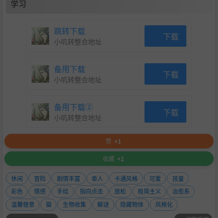
学习
跳转下载
下载
小叽转整合地址
备用下载
下载
小叽转整合地址
备用下载②
下载
小叽转整合地址
赞
+1
收藏
+2
休闲
冒险
剧情丰富
单人
卡通风格
可爱
孩童
彩色
情感
手绘
指向点击
放松
极简主义
治愈系
温馨惬意
猫
生物收集
解谜
隐藏物体
风格化