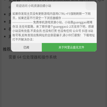
欢迎访问 小叽资源白嫖小站
em
如果你发现主页没有更新游戏内容用CTRL+F5强制刷新一下网
内存:
1 GB RAM
页，如果还是不行清空一下浏览器缓存 ----------------------------------
显卡:
512 MB display memory
--------------------- 免费单机游戏资源小站，小站靠guanggao艰难
存活 无任何套路，来了顺手搓个guanggao1-2次支持下吧，感谢
存储空间:
需要 600 MB 可用空间
小站没有充值.不卖会员.也没有打赏 也没有任何 公众号 抖音 B站
账号等,如有发现出售网址的全部是骗子,请小伙们谨慎！ 下载地址
声卡:
DirectSound-compatible sound card
打不开解决办法：
已阅
关于阿里云盘无文件
推荐配置:
需要 64 位处理器和操作系统