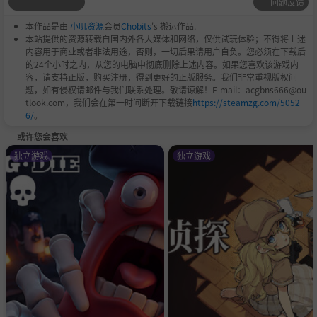
问题反馈
本作品是由
小叽资源
会员
Chobits
's 搬运作品.
本站提供的资源转载自国内外各大媒体和网络，仅供试玩体验；不得将上述
内容用于商业或者非法用途，否则，一切后果请用户自负。您必须在下载后
的24个小时之内，从您的电脑中彻底删除上述内容。如果您喜欢该游戏内
容，请支持正版，购买注册，得到更好的正版服务。我们非常重视版权问
题，如有侵权请邮件与我们联系处理。敬请谅解！E-mail：acgbns666@ou
tlook.com，我们会在第一时间断开下载链接
https://steamzg.com/5052
6/
。
或许您会喜欢
独立游戏
独立游戏