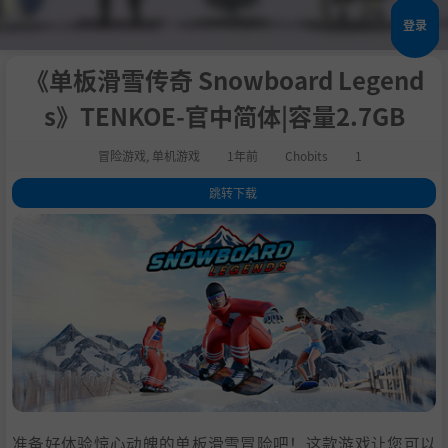
登录
《单板滑雪传奇 Snowboard Legend
s》TENKOE-官中简体|容量2.7GB
冒险游戏
,
单机游戏
1年前
Chobits
1
跳转下载
1
.
关于这款游戏
2
.
系统需求
3
.
支持作者
4
.
学习
准备好体验惊心动魄的单板滑雪冒险吧！这款游戏让您可以