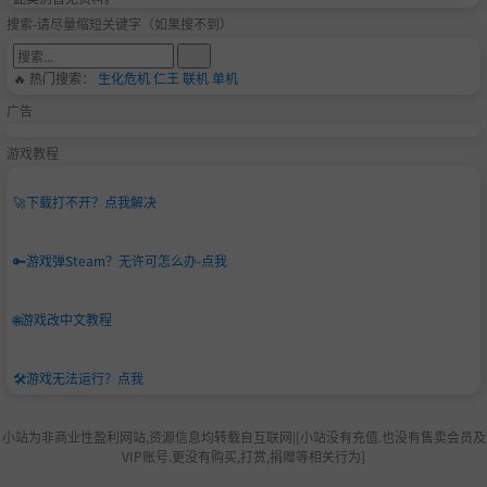
搜索-请尽量缩短关键字（如果搜不到）
🔥 热门搜索：
生化危机
仁王
联机
单机
广告
游戏教程
🚀
下载打不开？点我解决
🔑
游戏弹Steam？无许可怎么办-点我
🌐
游戏改中文教程
🛠️
游戏无法运行？点我
小站为非商业性盈利网站,资源信息均转载自互联网|[小站没有充值.也没有售卖会员及
VIP账号.更没有购买,打赏,捐赠等相关行为]