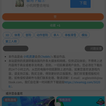
备用下载②
下载
小叽转整合地址
赞
收藏
+1
3D
体育
冒险
动作冒险
单人
单板滑雪
模拟
第三人称
问题反馈
本作品是由
小叽资源
会员
Chobits
's 搬运作品.
本站提供的资源转载自国内外各大媒体和网络，仅供试玩体验；不得将上述
内容用于商业或者非法用途，否则，一切后果请用户自负。您必须在下载后
的24个小时之内，从您的电脑中彻底删除上述内容。如果您喜欢该游戏内
容，请支持正版，购买注册，得到更好的正版服务。我们非常重视版权问
题，如有侵权请邮件与我们联系处理。敬请谅解！E-mail：acgbns666@ou
tlook.com，我们会在第一时间断开下载链接
https://steamzg.com/5020
8/
。
或许您会喜欢
冒险游戏
策略游戏