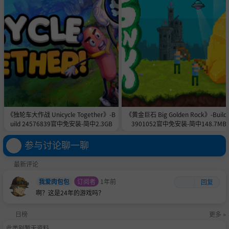
《独轮车大作战 Unicycle Together》-B
《黄金巨石 Big Golden Rock》-Build 
uild 24576839官中免安装-简中2.3GB
3901052官中免安装-简中148.7MB
参与讨论聊一聊
最新评论
我爱肉包包
订阅者
1年前
回复
啊？这是24年的游戏吗？
日榜
更多 »
此类别暂无资料。