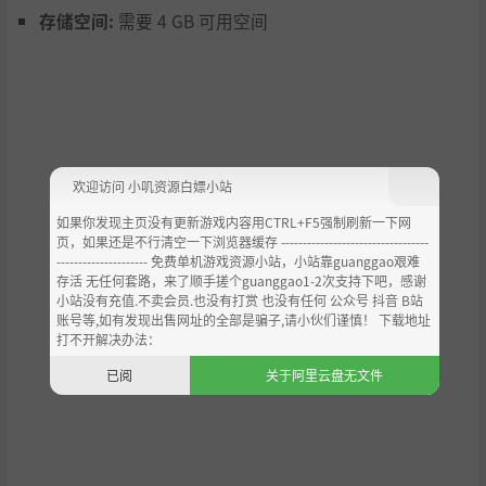
存储空间:
需要 4 GB 可用空间
欢迎访问 小叽资源白嫖小站
如果你发现主页没有更新游戏内容用CTRL+F5强制刷新一下网
页，如果还是不行清空一下浏览器缓存 ----------------------------------
--------------------- 免费单机游戏资源小站，小站靠guanggao艰难
存活 无任何套路，来了顺手搓个guanggao1-2次支持下吧，感谢
小站没有充值.不卖会员.也没有打赏 也没有任何 公众号 抖音 B站
账号等,如有发现出售网址的全部是骗子,请小伙们谨慎！ 下载地址
打不开解决办法：
已阅
关于阿里云盘无文件