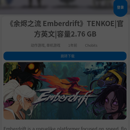
登录
《余烬之流 Emberdrift》TENKOE|官
方英文|容量2.76 GB
动作游戏
,
单机游戏
1年前
Chobits
跳转下载
1
.
关于这款游戏
2
.
系统需求
3
.
支持作者
4
.
学习
Emberdrift is a roguelike platformer focused on speed, flo