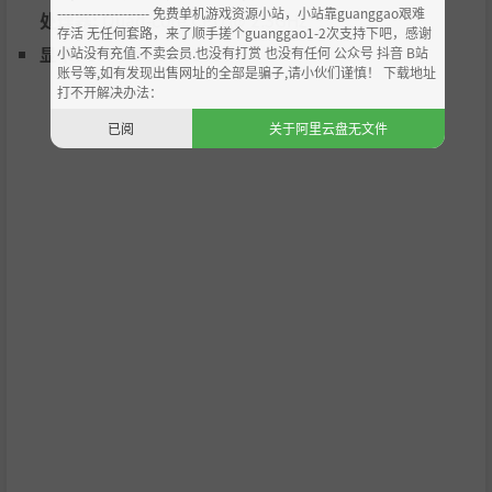
--------------------- 免费单机游戏资源小站，小站靠guanggao艰难
处理器:
Quad-core CPU @ 2.3GHz
存活 无任何套路，来了顺手搓个guanggao1-2次支持下吧，感谢
显卡:
GeForce GTX 1080
小站没有充值.不卖会员.也没有打赏 也没有任何 公众号 抖音 B站
账号等,如有发现出售网址的全部是骗子,请小伙们谨慎！ 下载地址
打不开解决办法：
已阅
关于阿里云盘无文件