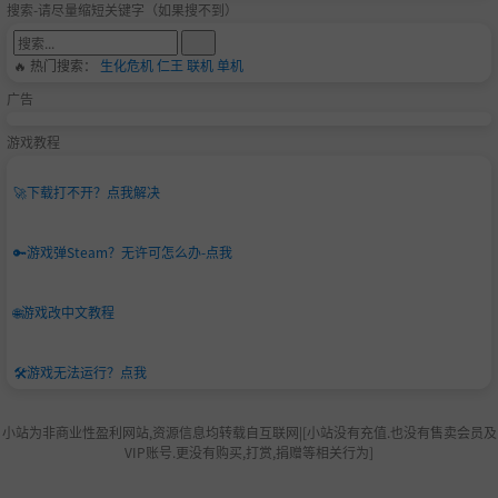
搜索-请尽量缩短关键字（如果搜不到）
🔥 热门搜索：
生化危机
仁王
联机
单机
广告
游戏教程
🚀
下载打不开？点我解决
🔑
游戏弹Steam？无许可怎么办-点我
🌐
游戏改中文教程
🛠️
游戏无法运行？点我
小站为非商业性盈利网站,资源信息均转载自互联网|[小站没有充值.也没有售卖会员及
VIP账号.更没有购买,打赏,捐赠等相关行为]