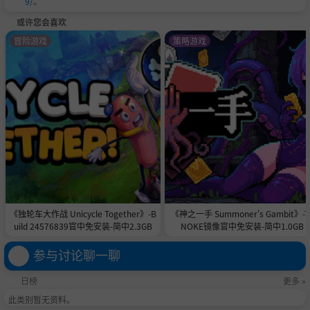
9/
。
或许您会喜欢
冒险游戏
策略游戏
《独轮车大作战 Unicycle Together》-B
《神之一手 Summoner's Gambit》-T
uild 24576839官中免安装-简中2.3GB
NOKE镜像官中免安装-简中1.0GB
参与讨论聊一聊
日榜
更多 »
此类别暂无资料。