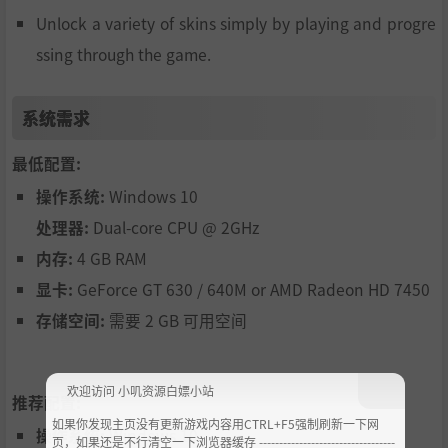
Unlock a variety of skins simply by playing and progre
ssing through the game.
系统需求
最低配置:
操作系统:
Windows 10
处理器:
Dual-core CPU @ 2GHz
内存:
4 GB RAM
显卡:
GeForce GT 630 / 640M or AMD Radeon HD 7450
存储空间:
需要 2 GB 可用空间
欢迎访问 小叽资源白嫖小站
推荐配置:
如果你发现主页没有更新游戏内容用CTRL+F5强制刷新一下网
操作系统:
Windows 10
页，如果还是不行清空一下浏览器缓存 ----------------------------------