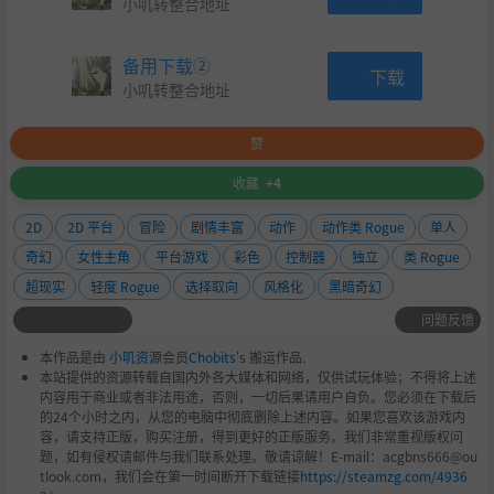
小叽转整合地址
备用下载②
下载
小叽转整合地址
赞
收藏
+4
2D
2D 平台
冒险
剧情丰富
动作
动作类 Rogue
单人
奇幻
女性主角
平台游戏
彩色
控制器
独立
类 Rogue
超现实
轻度 Rogue
选择取向
风格化
黑暗奇幻
问题反馈
本作品是由
小叽资源
会员
Chobits
's 搬运作品.
本站提供的资源转载自国内外各大媒体和网络，仅供试玩体验；不得将上述
内容用于商业或者非法用途，否则，一切后果请用户自负。您必须在下载后
的24个小时之内，从您的电脑中彻底删除上述内容。如果您喜欢该游戏内
容，请支持正版，购买注册，得到更好的正版服务。我们非常重视版权问
题，如有侵权请邮件与我们联系处理。敬请谅解！E-mail：acgbns666@ou
tlook.com，我们会在第一时间断开下载链接
https://steamzg.com/4936