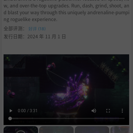
w, and over-the-top upgrades. Run, dash, grind, shoot, an
d blast your way through this uniquely andrenaline-pumpi
ng roguelike experience.
全部评测：
好评 (18)
发行日期：2024 年 11 月 1 日