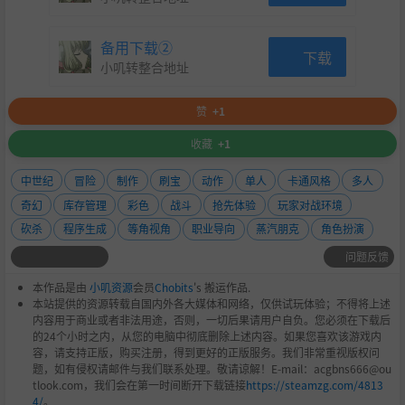
备用下载②
下载
小叽转整合地址
赞
+1
收藏
+1
中世纪
冒险
制作
刷宝
动作
单人
卡通风格
多人
奇幻
库存管理
彩色
战斗
抢先体验
玩家对战环境
砍杀
程序生成
等角视角
职业导向
蒸汽朋克
角色扮演
问题反馈
本作品是由
小叽资源
会员
Chobits
's 搬运作品.
本站提供的资源转载自国内外各大媒体和网络，仅供试玩体验；不得将上述
内容用于商业或者非法用途，否则，一切后果请用户自负。您必须在下载后
的24个小时之内，从您的电脑中彻底删除上述内容。如果您喜欢该游戏内
容，请支持正版，购买注册，得到更好的正版服务。我们非常重视版权问
题，如有侵权请邮件与我们联系处理。敬请谅解！E-mail：acgbns666@ou
tlook.com，我们会在第一时间断开下载链接
https://steamzg.com/4813
4/
。