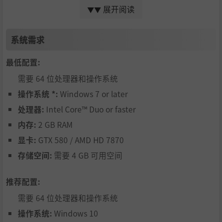
无故事线，无烦恼
：不用扶老太太过马路、不用跑龙套你
展开阅读
▼▼
能随心所欲选择你的战斗冒险。
独自游戏或结伴冒险
：最多可与八名玩家共同遊戲。人人
系统需求
都能加入戰局。
最低配置:
个性化职业系统
：无论是弓箭手、战士、盗贼、火元素法
需要 64 位处理器和操作系统
师还是风元素法师。每个职业都有专属的技能组和被动技
操作系统 *:
Windows 7 or later
能树。想轻松转换职业？随时切换武器，转换职业和攻击
处理器:
Intel Core™ Duo or faster
怪物的方式。
内存:
2 GB RAM
无止尽的战利品
：每样物品皆有修饰器，协助角色的养
显卡:
GTX 580 / AMD HD 7870
成。进化和提升持续不中断。对装备不满意吗？你可以使
存储空间:
需要 4 GB 可用空间
用铁匠功能重铸道具！
混沌乐趣，舒压解闷
：想成为最牛玩家吗？若你够机智，
推荐配置:
就能称霸游戏疊加修飾器效果來提升力量等級，變強沒有
需要 64 位处理器和操作系统
天花板。
操作系统:
Windows 10
探索世界，闯荡地牢
：横跨三种生态区的17张相连地