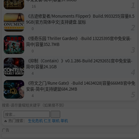
16
《古迹修复者/Monuments Flipper》Build.9933255|容量8.5
9GB|官方简体中文|支持键盘.鼠标
0
《怪奇乐园 Thriller Garden》-Build 13225395官中免安装-
简中|容量352.7MB
0
《抑制（Contain）》v0.1.286-Build 24292651官中免安装-
简中|容量24.1GB
4
《符文之门/Rune Gate》-Build 14634028|容量666MB官中免
安装-简中|支持键鼠684.2MB
4
搜索-请尽量缩短关键字（如果搜不到）
🔥 热门搜索：
生化危机
仁王
联机
单机
广告