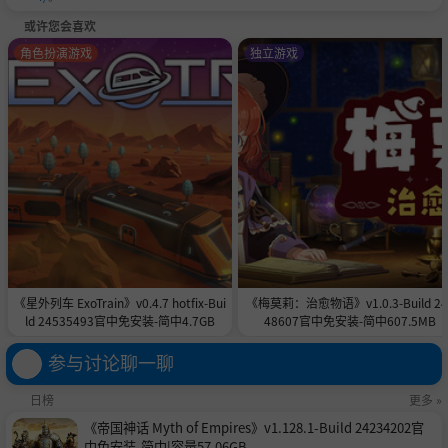
或许您会喜欢
角色扮演游戏
独立游戏
《星外列车 ExoTrain》v0.4.7 hotfix-Bui
《梅莫莉：治愈物语》v1.0.3-Build 24
ld 24535493官中免安装-简中4.7GB
48607官中免安装-简中607.5MB
参与讨论聊一聊
日榜
更多 »
《帝国神话 Myth of Empires》v1.128.1-Build 24234202官
中免安装-简中|容量57.06GB