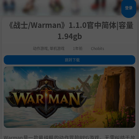
登录
《战士/Warman》1.1.0官中简体|容量
1.94gb
动作游戏
,
单机游戏
1年前
Chobits
跳转下载
1
.
关于这款游戏
2
.
系统需求
3
.
支持作者
4
.
中文设置
5
.
学习
Warman是一款最纯粹的动作冒险RPG游戏。无需纠结于故