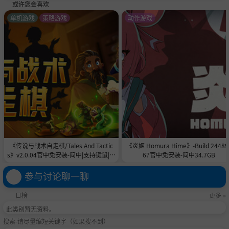
或许您会喜欢
单机游戏
策略游戏
动作游戏
《传说与战术自走棋/Tales And Tactic
《炎姬 Homura Hime》-Build 24489
s》v2.0.04官中免安装-简中|支持键鼠|容
67官中免安装-简中34.7GB
量5GB
参与讨论聊一聊
日榜
更多 »
此类别暂无资料。
搜索-请尽量缩短关键字（如果搜不到）