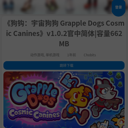
登录
《狗钩：宇宙狗狗 Grapple Dogs Cosm
ic Canines》v1.0.2官中简体|容量662
MB
动作游戏
,
单机游戏
1年前
Chobits
跳转下载
1
.
关于这款游戏
2
.
游戏特色
3
.
两个狗子三个帮
4
.
帕布洛回来啦
5
.
荡出你的风格
6
.
系统需求
7
.
支持作者
8
.
中文设置