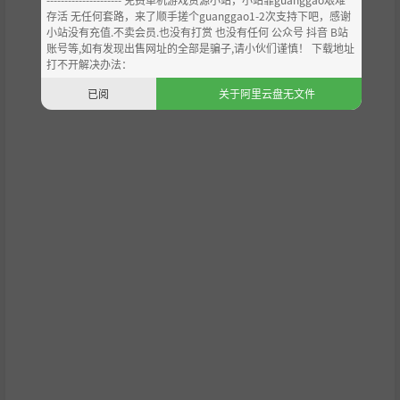
存活 无任何套路，来了顺手搓个guanggao1-2次支持下吧，感谢
小站没有充值.不卖会员.也没有打赏 也没有任何 公众号 抖音 B站
账号等,如有发现出售网址的全部是骗子,请小伙们谨慎！ 下载地址
打不开解决办法：
已阅
关于阿里云盘无文件