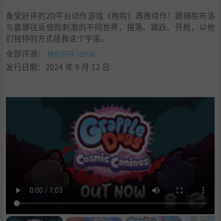
9
.
学习
备受好评的2D平台动作游戏《狗钩》再推续作！跟随帕布洛
与露娜往返惊险刺激的不同世界，摆荡、跳跃、开枪，以他
们独特的方式拯救这个宇宙。
全部评测：
特别好评 (253)
发行日期：2024 年 9 月 12 日