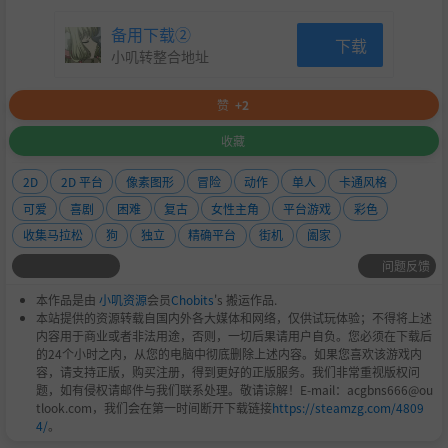
备用下载②
下载
小叽转整合地址
赞
+2
收藏
2D
2D 平台
像素图形
冒险
动作
单人
卡通风格
可爱
喜剧
困难
复古
女性主角
平台游戏
彩色
收集马拉松
狗
独立
精确平台
街机
阖家
问题反馈
本作品是由
小叽资源
会员
Chobits
's 搬运作品.
本站提供的资源转载自国内外各大媒体和网络，仅供试玩体验；不得将上述
内容用于商业或者非法用途，否则，一切后果请用户自负。您必须在下载后
的24个小时之内，从您的电脑中彻底删除上述内容。如果您喜欢该游戏内
容，请支持正版，购买注册，得到更好的正版服务。我们非常重视版权问
题，如有侵权请邮件与我们联系处理。敬请谅解！E-mail：acgbns666@ou
tlook.com，我们会在第一时间断开下载链接
https://steamzg.com/4809
4/
。