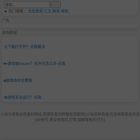
🔥 热门搜索：
生化危机
仁王
联机
单机
广告
游戏教程
🚀
下载打不开？点我解决
🔑
游戏弹Steam？无许可怎么办-点我
🌐
游戏改中文教程
🛠️
游戏无法运行？点我
小站为非商业性盈利网站,资源信息均转载自互联网|[小站没有充值.也没有售卖会员及
VIP账号.更没有购买,打赏,捐赠等相关行为]