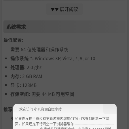
展开阅读
▼▼
爱冒险、爱耍杂技的可爱小狗帕布洛回来了，带着他可靠的
钩爪还有新能力和新朋友，继续在宇宙之中的各个关卡和世
界穿梭，完成棘手的挑战和平台考验。
系统需求
最低配置:
需要 64 位处理器和操作系统
操作系统 *:
Windows XP, Vista, 7, 8, or 10
处理器:
2.0 ghz
荡出你的风格
内存:
2 GB RAM
显卡:
128MB
提升你的钩爪能力或者射击水平，热爱挑战的玩家还能获得
其他收集品。还可以参加竞速模式，显示你的速通水平，跟
存储空间:
需要 44 MB 可用空间
各个世界的玩家比一比，看看谁的狗子最厉害。
推荐配置:
欢迎访问 小叽资源白嫖小站
需要 64 位处理器和操作系统
如果你发现主页没有更新游戏内容用CTRL+F5强制刷新一下网
页，如果还是不行清空一下浏览器缓存 ----------------------------------
--------------------- 免费单机游戏资源小站，小站靠guanggao艰难