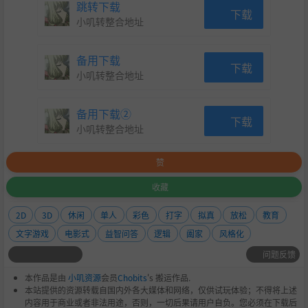
跳转下载
下载
小叽转整合地址
备用下载
下载
小叽转整合地址
备用下载②
下载
小叽转整合地址
赞
收藏
2D
3D
休闲
单人
彩色
打字
拟真
放松
教育
文字游戏
电影式
益智问答
逻辑
阖家
风格化
问题反馈
本作品是由
小叽资源
会员
Chobits
's 搬运作品.
本站提供的资源转载自国内外各大媒体和网络，仅供试玩体验；不得将上述
内容用于商业或者非法用途，否则，一切后果请用户自负。您必须在下载后