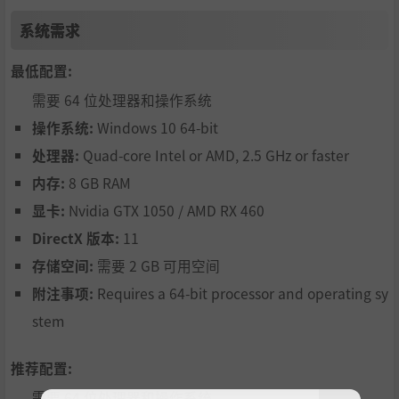
- Create custom challenges with your own selection of cha
系统需求
racters.
- Train for the challenging trials, with no timers and rules!
最低配置:
Challenge
需要 64 位处理器和操作系统
操作系统:
Windows 10 64-bit
处理器:
Quad-core Intel or AMD, 2.5 GHz or faster
内存:
8 GB RAM
显卡:
Nvidia GTX 1050 / AMD RX 460
DirectX 版本:
11
存储空间:
需要 2 GB 可用空间
附注事项:
Requires a 64-bit processor and operating sy
stem
- Take on various challenges with both Kana and Kanji ch
推荐配置:
aracters.
- Test your knowledge with timed quizzes.
需要 64 位处理器和操作系统