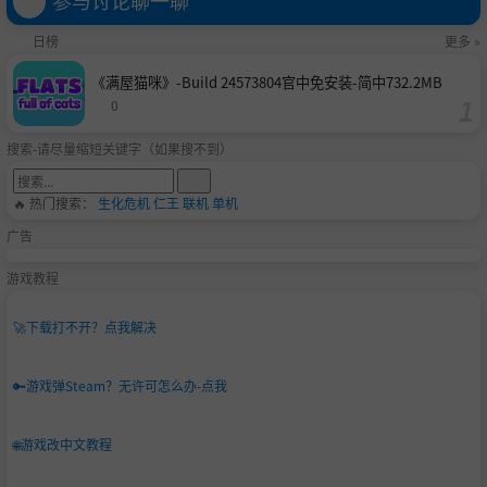
日榜
更多 »
《满屋猫咪》-Build 24573804官中免安装-简中732.2MB
0
搜索-请尽量缩短关键字（如果搜不到）
🔥 热门搜索：
生化危机
仁王
联机
单机
广告
游戏教程
🚀
下载打不开？点我解决
🔑
游戏弹Steam？无许可怎么办-点我
🌐
游戏改中文教程