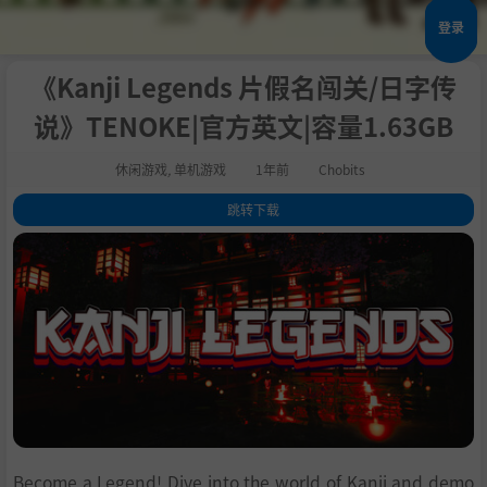
登录
《Kanji Legends 片假名闯关/日字传
说》TENOKE|官方英文|容量1.63GB
休闲游戏
,
单机游戏
1年前
Chobits
跳转下载
1
.
关于这款游戏
2
.
Study
3
.
Practice
4
.
Challenge
5
.
Climb the ranks
6
.
系统需求
7
.
支持作者
8
.
学习
Become a Legend! Dive into the world of Kanji and demo