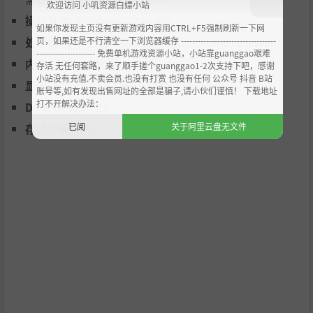
欢迎访问 小叽资源白嫖小站
- Choose from a wide range of difficulties and rules.
操作系统:
Windows 10 64-bit
如果你发现主页没有更新游戏内容用CTRL+F5强制刷新一下网
Climb the ranks
页，如果还是不行清空一下浏览器缓存 ----------------------------------
处理器:
Quad-core Intel or AMD, 2.5 GHz or faster
--------------------- 免费单机游戏资源小站，小站靠guanggao艰难
内存:
16 GB RAM
存活 无任何套路，来了顺手搓个guanggao1-2次支持下吧，感谢
- Achieve different ranks by conquering each trial.
小站没有充值.不卖会员.也没有打赏 也没有任何 公众号 抖音 B站
显卡:
Nvidia RTX 2060 / AMD Radeon RX 5700
- Become the Ultimate Master.
账号等,如有发现出售网址的全部是骗子,请小伙们谨慎！ 下载地址
打不开解决办法：
DirectX 版本:
11
已阅
关于阿里云盘无文件
存储空间:
需要 2 GB 可用空间