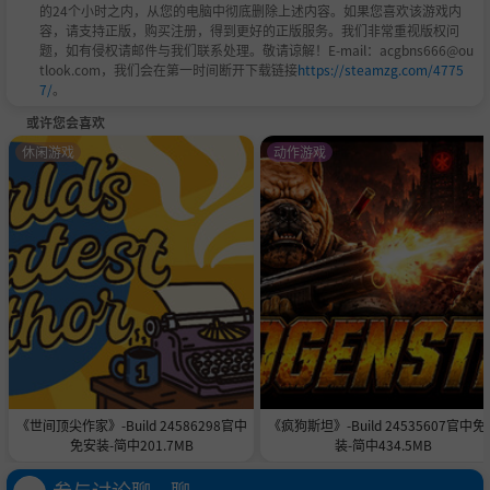
的24个小时之内，从您的电脑中彻底删除上述内容。如果您喜欢该游戏内
容，请支持正版，购买注册，得到更好的正版服务。我们非常重视版权问
题，如有侵权请邮件与我们联系处理。敬请谅解！E-mail：acgbns666@ou
tlook.com，我们会在第一时间断开下载链接
https://steamzg.com/4775
7/
。
或许您会喜欢
休闲游戏
动作游戏
《世间顶尖作家》-Build 24586298官中
《疯狗斯坦》-Build 24535607官中免
免安装-简中201.7MB
装-简中434.5MB
参与讨论聊一聊