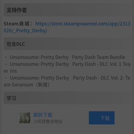
支持作者
Steam商城：
https://store.steampowered.com/app/2313
020/_Pretty_Derby/
包含DLC
• Umamusume: Pretty Derby Party Dash Team Bundle
• Umamusume: Pretty Derby Party Dash - DLC Vol. 1 Tea
m Iris
• Umamusume: Pretty Derby Party Dash - DLC Vol. 2: Te
am Geranium（新增）
学习
跳转下载
下载
小叽转整合地址