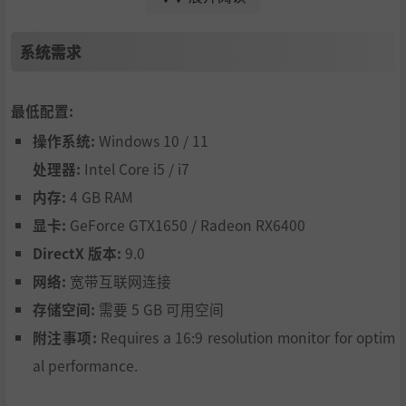
敌人。
可以用获得的经验值强化武器，或是穿戴敌人掉落的装备来
系统需求
提升能力！
跑得越远，敌人就会越变越强，但掉落稀有装备的几率也会
随之提升。
最低配置:
去获得更加稀有的装备，挑战体力和时间的极限，看看自己
操作系统:
Windows 10 / 11
能跑得多远吧！
处理器:
Intel Core i5 / i7
内存:
4 GB RAM
显卡:
GeForce GTX1650 / Radeon RX6400
DirectX 版本:
9.0
网络:
宽带互联网连接
存储空间:
需要 5 GB 可用空间
附注事项:
Requires a 16:9 resolution monitor for optim
al performance.