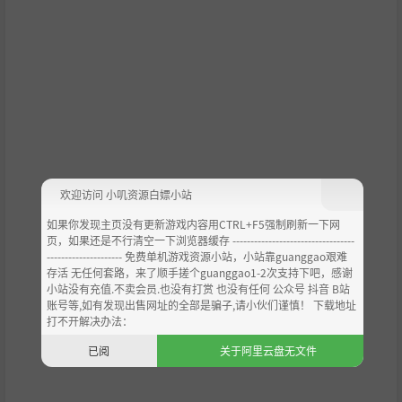
欢迎访问 小叽资源白嫖小站
如果你发现主页没有更新游戏内容用CTRL+F5强制刷新一下网
页，如果还是不行清空一下浏览器缓存 ----------------------------------
--------------------- 免费单机游戏资源小站，小站靠guanggao艰难
存活 无任何套路，来了顺手搓个guanggao1-2次支持下吧，感谢
小站没有充值.不卖会员.也没有打赏 也没有任何 公众号 抖音 B站
账号等,如有发现出售网址的全部是骗子,请小伙们谨慎！ 下载地址
打不开解决办法：
已阅
关于阿里云盘无文件