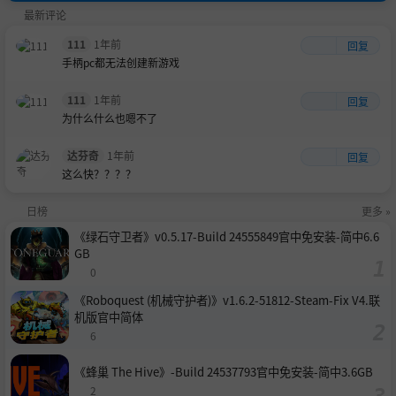
最新评论
111
1年前
回复
手柄pc都无法创建新游戏
111
1年前
回复
为什么什么也嗯不了
达芬奇
1年前
回复
这么快？？？？
日榜
更多 »
《绿石守卫者》v0.5.17-Build 24555849官中免安装-简中6.6
GB
0
《Roboquest (机械守护者)》v1.6.2-51812-Steam-Fix V4.联
机版官中简体
6
《蜂巢 The Hive》-Build 24537793官中免安装-简中3.6GB
2