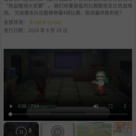
“热血喧闹大奖赛”。 她们将要面临的比赛都将无比热血喧
闹。 究竟哪支队伍能够称霸4项比赛、取得最终胜利呢？
全部评测：
多半好评 (1,552)
发行日期：2024 年 8 月 29 日