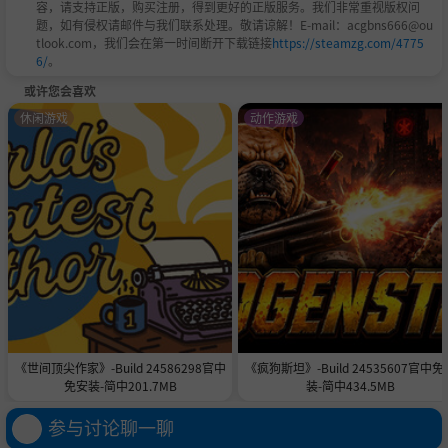
容，请支持正版，购买注册，得到更好的正版服务。我们非常重视版权问
题，如有侵权请邮件与我们联系处理。敬请谅解！E-mail：acgbns666@ou
tlook.com，我们会在第一时间断开下载链接
https://steamzg.com/4775
6/
。
或许您会喜欢
休闲游戏
动作游戏
《世间顶尖作家》-Build 24586298官中
《疯狗斯坦》-Build 24535607官中免
免安装-简中201.7MB
装-简中434.5MB
参与讨论聊一聊