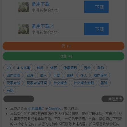
备用下载
下载
小叽转整合地址
备用下载②
下载
小叽转整合地址
赞
+3
收藏
+8
2D
4 人本地
休闲
体育
像素图形
冒险
动作
动作冒险
动漫
单人
可爱
喜剧
多人
横向滚屏
玩家对战
玩家对战环境
社交聚会
社交聚会游戏
篮球
马匹
问题反馈
本作品是由
小叽资源
会员
Chobits
's 搬运作品.
本站提供的资源转载自国内外各大媒体和网络，仅供试玩体验；不得将上述
内容用于商业或者非法用途，否则，一切后果请用户自负。您必须在下载后
的24个小时之内，从您的电脑中彻底删除上述内容。如果您喜欢该游戏内