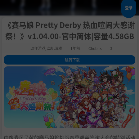
登录
《赛马娘 Pretty Derby 热血喧闹大感谢
祭！》v1.04.00-官中简体|容量4.58GB
动作游戏
,
单机游戏
1年前
Chobits
3
跳转下载
1
.
关于这款游戏
2
.
系统需求
3
.
支持作者
4
.
包含DLC
5
.
学习
由像素风呈献的赛马娘将挑战春季粉丝答谢大会的特别活动