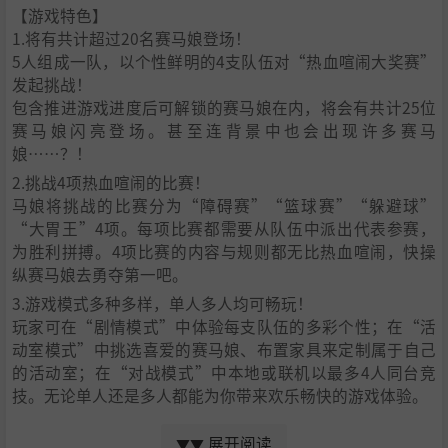
【游戏特色】
1.将有共计超过20名赛马娘登场！
5人组成一队，以个性鲜明的4支队伍对“热血喧闹大奖赛”
发起挑战！
包含推进游戏进度后可解锁的赛马娘在内，将会有共计25位
赛马娘闪亮登场。甚至连背景中也会出现许多赛马
娘……？！
2.挑战4项热血喧闹的比赛！
马娘将挑战的比赛分为“障碍赛”“篮球赛”“躲避球”
“大胃王”4项。每项比赛都需要从队伍中派出代表参赛，
为胜利拼搏。4项比赛的内容与规则都无比热血喧闹，快操
纵赛马娘去勇夺第一吧。
3.游戏模式多种多样，单人多人均可畅玩！
玩家可在“剧情模式”中体验每支队伍的多彩个性；在“活
动室模式”中挑选喜爱的赛马娘、布置家具来定制属于自己
的活动室；在“对战模式”中本地或联机以最多4人同台竞
技。无论单人还是多人都能为你带来欢乐畅快的游戏体验。
4.Golshi's Grand Adventure 2（单人专用畅玩模式）
展开阅读
▼▼
为了跑得更远，玩家需要通过简单的操作避开障碍物或击倒