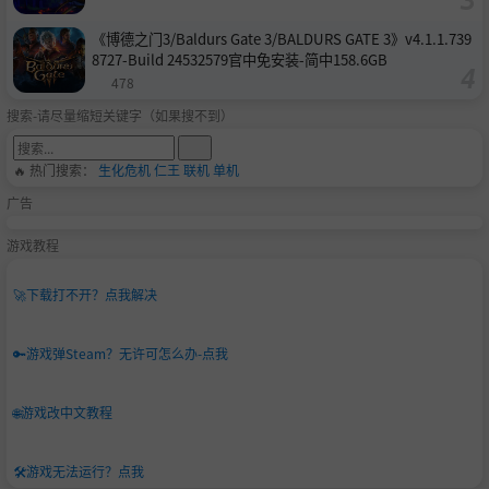
《博德之门3/Baldurs Gate 3/BALDURS GATE 3》v4.1.1.739
8727-Build 24532579官中免安装-简中158.6GB
478
搜索-请尽量缩短关键字（如果搜不到）
🔥 热门搜索：
生化危机
仁王
联机
单机
广告
游戏教程
🚀
下载打不开？点我解决
🔑
游戏弹Steam？无许可怎么办-点我
🌐
游戏改中文教程
🛠️
游戏无法运行？点我