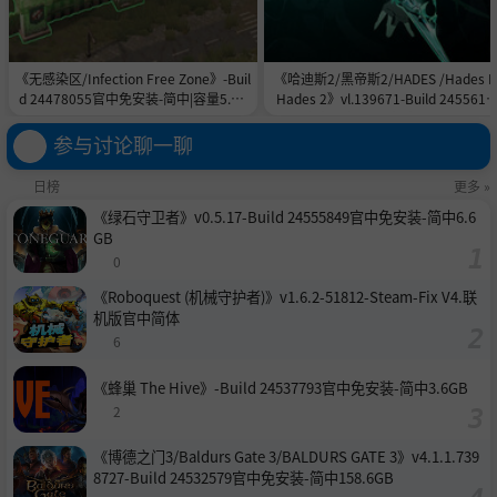
《无感染区/Infection Free Zone》-Buil
《哈迪斯2/黑帝斯2/HADES /Hades II
d 24478055官中免安装-简中|容量5.8G
Hades 2》vl.139671-Build 2455615
B
官中免安装-简中|容量11.0GB
参与讨论聊一聊
日榜
更多 »
《绿石守卫者》v0.5.17-Build 24555849官中免安装-简中6.6
GB
0
《Roboquest (机械守护者)》v1.6.2-51812-Steam-Fix V4.联
机版官中简体
6
《蜂巢 The Hive》-Build 24537793官中免安装-简中3.6GB
2
《博德之门3/Baldurs Gate 3/BALDURS GATE 3》v4.1.1.739
8727-Build 24532579官中免安装-简中158.6GB