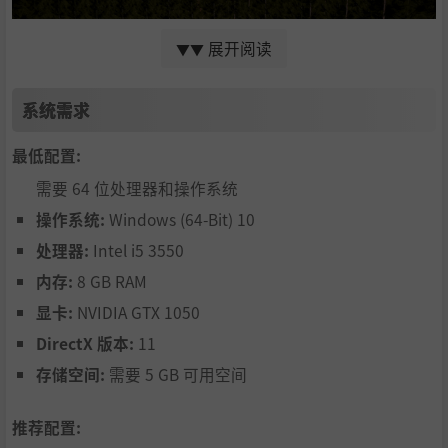
展开阅读
▼▼
系统需求
最低配置:
需要 64 位处理器和操作系统
操作系统:
Windows (64-Bit) 10
通过在进度选项卡中完成关卡任务获得棕榈树，并在技能选
处理器:
Intel i5 3550
项卡中使用它们！
内存:
8 GB RAM
与女性调情并开始一段关系！
显卡:
NVIDIA GTX 1050
使用您的探测器发现隐藏在深海中的宝藏！以最高价拍卖您
DirectX 版本:
11
的发现并变得富有！
在您想要的时间组织活动并创建特殊区域。使用扬声器、灯
存储空间:
需要 5 GB 可用空间
光和泡沫机营造海滩俱乐部氛围！
黑手党是岛上最大的威胁！
推荐配置: