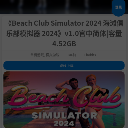
登录
《Beach Club Simulator 2024 海滩俱
乐部模拟器 2024》v1.0官中简体|容量
4.52GB
单机游戏
,
模拟游戏
1年前
Chobits
跳转下载
1
.
关于这款游戏
2
.
系统需求
3
.
支持作者
4
.
中文设置
5
.
学习