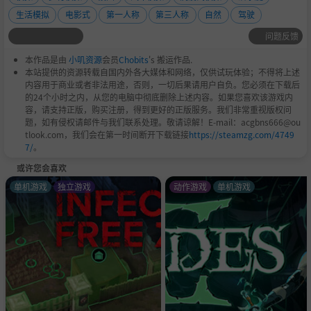
生活模拟
电影式
第一人称
第三人称
自然
驾驶
问题反馈
本作品是由
小叽资源
会员
Chobits
's 搬运作品.
本站提供的资源转载自国内外各大媒体和网络，仅供试玩体验；不得将上述
内容用于商业或者非法用途，否则，一切后果请用户自负。您必须在下载后
的24个小时之内，从您的电脑中彻底删除上述内容。如果您喜欢该游戏内
容，请支持正版，购买注册，得到更好的正版服务。我们非常重视版权问
题，如有侵权请邮件与我们联系处理。敬请谅解！E-mail：acgbns666@ou
tlook.com，我们会在第一时间断开下载链接
https://steamzg.com/4749
7/
。
或许您会喜欢
单机游戏
独立游戏
动作游戏
单机游戏