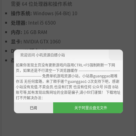
海里到处都是危险的鲨鱼，随时可能抓到游泳的顾客！
需要 64 位处理器和操作系统
罪犯可能会潜入你的海滩，试图秘密拍摄你的顾客！
操作系统:
Windows (64-Bit) 10
您的客户可能会淹死在海里！
处理器:
Intel i5 6500
您可以保护您的海滩免受所有这些危险，或者听天由命！
内存:
16 GB RAM
所有您需要的应用程序触手可及！
显卡:
NVIDIA GTX 1060
使用地图应用程序避免在岛上迷路！
DirectX 版本:
11
通过 Betrendy 下订单并等待送货！
欢迎访问 小叽资源白嫖小站
存储空间:
需要 5 GB 可用空间
在 Onstagram 上分享照片！
如果你发现主页没有更新游戏内容用CTRL+F5强制刷新一下网
页，如果还是不行清空一下浏览器缓存 ----------------------------------
从 Sotify 购买音乐，享受在海滩上播放音乐！
--------------------- 免费单机游戏资源小站，小站靠guanggao艰难
使用 Trader 应用程序参与惊喜拍卖或创建自己的拍卖！
存活 无任何套路，来了顺手搓个guanggao1-2次支持下吧，感谢
小站没有充值.不卖会员.也没有打赏 也没有任何 公众号 抖音 B站
使用 MyBeach 应用程序跟踪您的员工及其工资、您的菜单
账号等,如有发现出售网址的全部是骗子,请小伙们谨慎！ 下载地址
和价格、付款以及与您的海滩相关的所有内容！
打不开解决办法：
随着您赚取金钱，您可以购买豪华车并通过谈判出售它们。
已阅
关于阿里云盘无文件
接近顶峰时，您可以发现赚取收入的替代方法并购买梦想中
的游艇和豪宅。