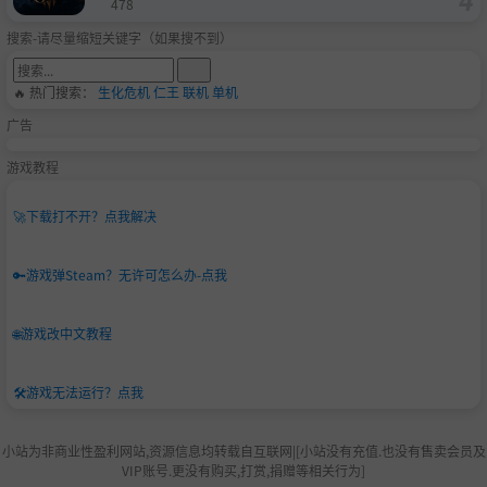
478
搜索-请尽量缩短关键字（如果搜不到）
🔥 热门搜索：
生化危机
仁王
联机
单机
广告
游戏教程
🚀
下载打不开？点我解决
🔑
游戏弹Steam？无许可怎么办-点我
🌐
游戏改中文教程
🛠️
游戏无法运行？点我
小站为非商业性盈利网站,资源信息均转载自互联网|[小站没有充值.也没有售卖会员及
VIP账号.更没有购买,打赏,捐赠等相关行为]