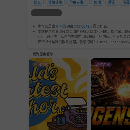
独立
等角视角
角色自定义
解谜
阖家
隐藏
本作品是由
小叽资源
会员
Chobits
's 搬运作品.
本站提供的资源转载自国内外各大媒体和网络，仅供试玩体
4个小时之内，从您的电脑中彻底删除上述内容。如果您喜
权请邮件与我们联系处理。敬请谅解！E-mail：acgbns666
或许您会喜欢
休闲游戏
动作游戏