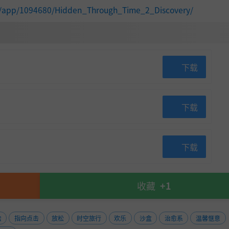
m/app/1094680/Hidden_Through_Time_2_Discovery/
下载
下载
下载
收藏
+1
绘
指向点击
放松
时空旅行
欢乐
沙盒
治愈系
温馨惬意