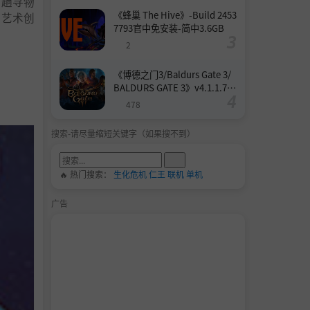
一趟寻物
《蜂巢 The Hive》-Build 2453
的艺术创
7793官中免安装-简中3.6GB
2
《博德之门3/Baldurs Gate 3/
BALDURS GATE 3》v4.1.1.739
8727-Build 24532579官中免安
478
装-简中158.6GB
搜索-请尽量缩短关键字（如果搜不到）
🔥 热门搜索：
生化危机
仁王
联机
单机
广告