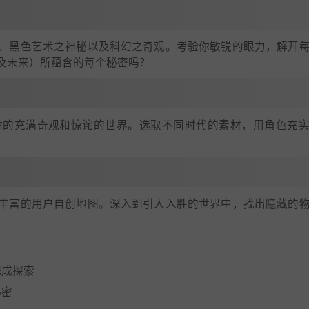
、黑色艺术之神秘以及科幻之奇观。考验你敏锐的眼力，解开
及未来）所蕴含的每个秘密吗？
你的充满奇观和惊诧的世界。选取不同时代的素材，用角色充
丰富的用户自创地图。深入到引人入胜的世界中，找出隐藏的
完成探索
秘密