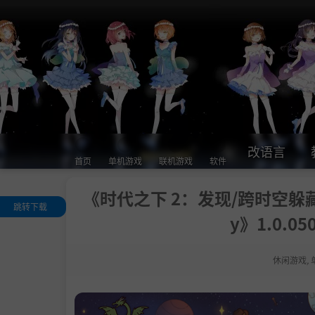
改语言
首页
单机游戏
联机游戏
软件
《时代之下 2：发现/跨时空躲藏 2：发现
跳转下载
y》1.0.0
关于这款游戏
.
三大时代有待
现
休闲游戏
,
.
创造你自己的
界
游玩与分享