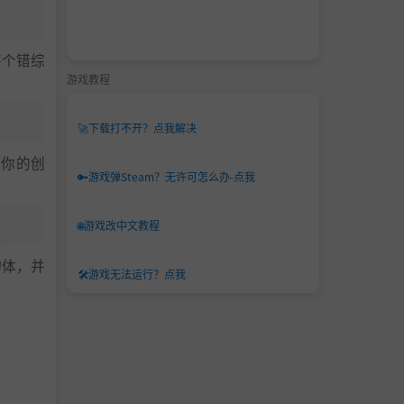
每个错综
游戏教程
🚀
下载打不开？点我解决
实你的创
🔑
游戏弹Steam？无许可怎么办-点我
🌐
游戏改中文教程
物体，并
🛠️
游戏无法运行？点我