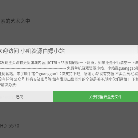
探索的艺术之中
欢迎访问 小叽资源白嫖小站
你发现主页没有更新游戏内容用CTRL+F5强制刷新一下网页，如果还是不行清空一下
推荐配置:
----------------------------------------------------- 免费单机游戏资源小站，小站靠guangg
任何套路，来了顺手搓个guanggao1-2次支持下吧，感谢 小站没有充值.不卖会员.也
需要 64 位处理器和操作系统
没有任何 公众号 抖音 B站账号等,如有发现出售网址的全部是骗子,请小伙们谨慎！ 下
开解决办法：
erating s
已阅
关于阿里云盘无文件
 HD 5570