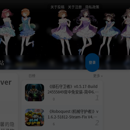
关于投稿
关于注册
隐私政策
站
登录
日榜
更多 »
ver
《绿石守卫者》v0.5.17-Build
24555849官中免安装-简中6.6
GB
0
《Roboquest (机械守护者)》v
1.6.2-51812-Steam-Fix V4.联
机版官中简体
一款温馨的隐
6