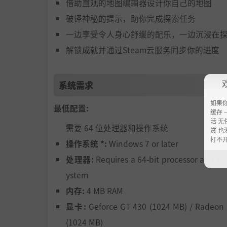
借助直观的地图编辑器设计你自己的地图
破译神秘的提示，助你完成探索任务
一边享受令人身心舒缓的配乐，一边沉浸在
解锁成就并通过Steam云服务同步你的进度
系统需求
如果
最低配置:
缓存 --
活 无
需要 64 位处理器和操作系统
赏 也
打不
操作系统 *:
Windows 7 or later
处理器:
Requires a 64-bit processor and op
ystem
内存:
4 MB RAM
显卡:
Geforce GT 430 (1024 MB) / Radeon
(1024 MB)