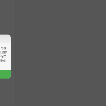
浏览器
ao艰难存
没有打
载地址