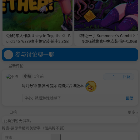
《独轮车大作战 Unicycle Together》-B
《神之一手 Summoner's Gambit》-T
uild 24576839官中免安装-简中2.3GB
NOKE镜像官中免安装-简中1.0GB
参与讨论聊一聊
最新评论
小拽
1年前
1
回复
每几分钟 就弹出 提示请购买合法版本
尘心
:
然后游戏就掉了
回复
日榜
更多 »
此类别暂无资料。
搜索-请尽量缩短关键字（如果搜不到）