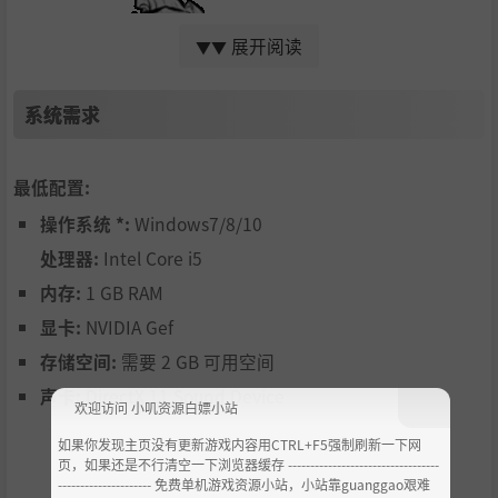
展开阅读
▼▼
系统需求
最低配置:
操作系统 *:
Windows7/8/10
处理器:
Intel Core i5
内存:
1 GB RAM
？？？
显卡:
NVIDIA Gef
谜一样的高贵女性，
存储空间:
需要 2 GB 可用空间
只作为神明象征受村人敬仰，
声卡:
DirectX 11 Sound Device
她究竟是人是仙？
欢迎访问 小叽资源白嫖小站
如果你发现主页没有更新游戏内容用CTRL+F5强制刷新一下网
页，如果还是不行清空一下浏览器缓存 ----------------------------------
--------------------- 免费单机游戏资源小站，小站靠guanggao艰难