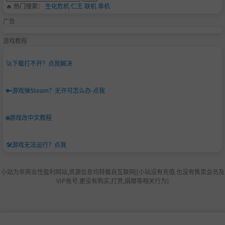
🔥 热门搜索：
生化危机
仁王
联机
单机
广告
游戏教程
🚀
下载打不开？点我解决
🔑
游戏弹Steam？无许可怎么办-点我
🌐
游戏改中文教程
🛠️
游戏无法运行？点我
小站为非商业性盈利网站,资源信息均转载自互联网|[小站没有充值.也没有售卖会员及
VIP账号.更没有购买,打赏,捐赠等相关行为]