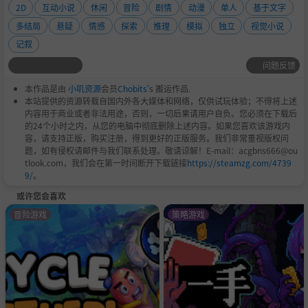
2D
互动小说
休闲
冒险
剧情
动漫
单人
基于文字
多结局
悬疑
情感
探索
推理
模拟
独立
视觉小说
记叙
问题反馈
顾有光
主角的叔叔，戏团团长。
本作品是由
小叽资源
会员
Chobits
's 搬运作品.
本站提供的资源转载自国内外各大媒体和网络，仅供试玩体验；不得将上述
看似吊儿郎当，实则为人靠谱。
内容用于商业或者非法用途，否则，一切后果请用户自负。您必须在下载后
江湖气息很重。
的24个小时之内，从您的电脑中彻底删除上述内容。如果您喜欢该游戏内
容，请支持正版，购买注册，得到更好的正版服务。我们非常重视版权问
题，如有侵权请邮件与我们联系处理。敬请谅解！E-mail：acgbns666@ou
tlook.com，我们会在第一时间断开下载链接
https://steamzg.com/4739
9/
。
或许您会喜欢
冒险游戏
策略游戏