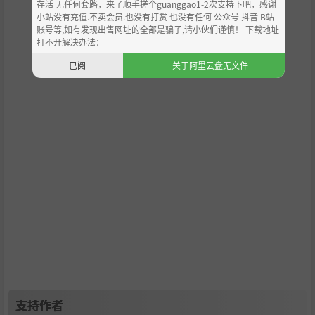
存活 无任何套路，来了顺手搓个guanggao1-2次支持下吧，感谢
小站没有充值.不卖会员.也没有打赏 也没有任何 公众号 抖音 B站
账号等,如有发现出售网址的全部是骗子,请小伙们谨慎！ 下载地址
打不开解决办法：
已阅
关于阿里云盘无文件
陈晴
戏班伙伴，
似乎不在乎任何人的想法。
支持作者