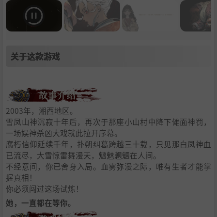
关于这款游戏
2003年，湘西地区。
雪凤山神沉寂十年后，再次于那座小山村中降下傩面神罚，
一场娱神杀凶大戏就此拉开序幕。
腐朽信仰延续千年，扑朔纠葛跨越三十载，只见那白凤神血
已流尽，大雪惊雷舞漫天，魑魅魍魉在人间。
不经意间，你已舍身入局。血雾弥漫之际，唯有生者才能掌
握真相！
你必须闯过这场试炼！
她，一直都在等你。