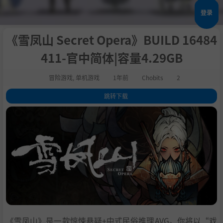
登录
《雪凤山 Secret Opera》BUILD 16484
411-官中简体|容量4.29GB
冒险游戏
,
单机游戏
1年前
Chobits
2
跳转下载
1
.
关于这款游戏
2
.
系统需求
3
.
支持作者
4
.
学习
《雪凤山》是一款惊悚悬疑+中式民俗推理AVG。你将以“戏