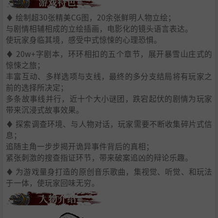
♦ 绘制超30张精美CG图，20余张鲜明人物立绘；
与剧情相辅相成的立绘插画，电影化的镜头语言表达。
使玩家身临其境，感受中式惊悚的心理恐惧。
♦ 20w+字剧本，环环相扣的五个章节，展开暴雪山庄式的
惊悚之旅；
丰富互动、多样选项与支线，最终的多分支结局将有玩家之
前的选择所决定；
多条故事线并行，近十个大小谜团，跌宕起伏的剧情为玩家
带来沉浸式故事效果。
♦ 探索调查环境、与人物对话，玩家需要不断收集碎片式信
息；
追随主角一步步揭开诡异事件背后的真相；
紧张刺激的搜查指证环节，带来破案追凶的辩论乐趣。
♦ 为游戏量身打造的原创音乐歌曲，集视觉、听觉、和玩法
于一体，使玩家回味无穷。