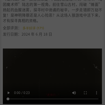
团魔术师”陆志的第一视角，前往雪山古村，闯破“傩面”
扬起的血腥迷雾，探寻村中诡谲的秘辛，一步走错即万劫不
复！是神明降罪还是人心险恶？从这场人狼游戏中活下来，
才有探寻真相的资格。
全部评测：
多半好评 (171)
发行日期：2024 年 6 月 18 日