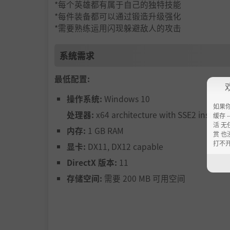
*每个英雄都有属于自己的独特技能
*每件装备都可以通过锻造升级强化
*需要熟练运用闪现躲避敌人的攻击
系统需求
最低配置:
操作系统:
Windows 10
如果
处理器:
x64 architecture with SSE2 instruct
缓存 --
活 无
内存:
1 GB RAM
赏 也
打不
显卡:
DX11, DX12 capable
DirectX 版本:
11
存储空间:
需要 200 MB 可用空间