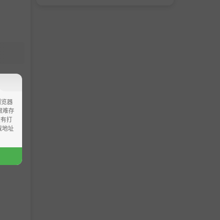
浏览器
ao艰难存
没有打
载地址