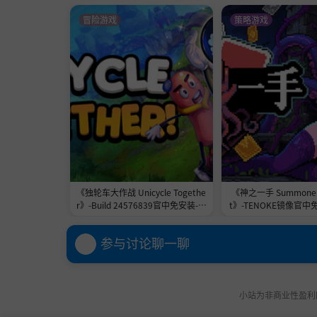
冒险游戏
策略游戏
《独轮车大作战 Unicycle Togethe
《神之一手 Summoner'
r》-Build 24576839官中免安装-简
t》-TENOKE镜像官中
中2.3GB
1.0GB
参与讨论聊一聊
小站为非商业性盈利网