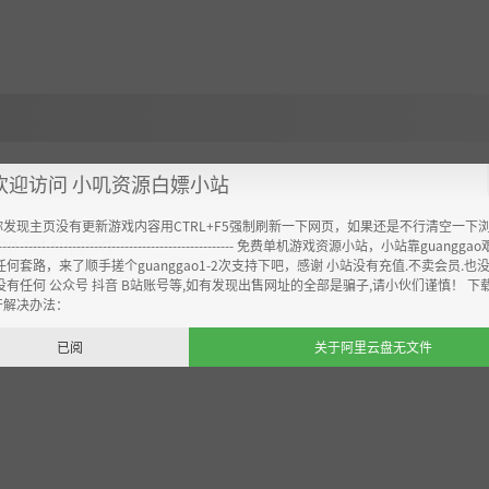
欢迎访问 小叽资源白嫖小站
你发现主页没有更新游戏内容用CTRL+F5强制刷新一下网页，如果还是不行清空一下
ion set support
----------------------------------------------------- 免费单机游戏资源小站，小站靠guangg
任何套路，来了顺手搓个guanggao1-2次支持下吧，感谢 小站没有充值.不卖会员.也
没有任何 公众号 抖音 B站账号等,如有发现出售网址的全部是骗子,请小伙们谨慎！ 下
开解决办法：
已阅
关于阿里云盘无文件