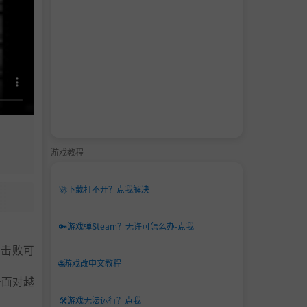
游戏教程
🚀
下载打不开？点我解决
🔑
游戏弹Steam？无许可怎么办-点我
去击败可
🌐
游戏改中文教程
去面对越
🛠️
游戏无法运行？点我