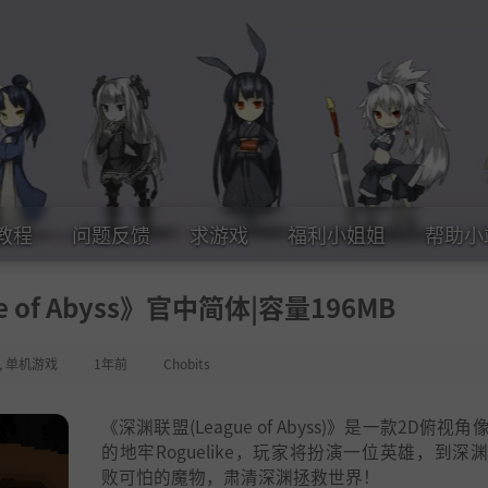
教程
问题反馈
求游戏
福利小姐姐
帮助小
 of Abyss》官中简体|容量196MB
,
单机游戏
1年前
Chobits
《深渊联盟(League of Abyss)》是一款2D俯视
的地牢Roguelike，玩家将扮演一位英雄，到深
败可怕的魔物，肃清深渊拯救世界！