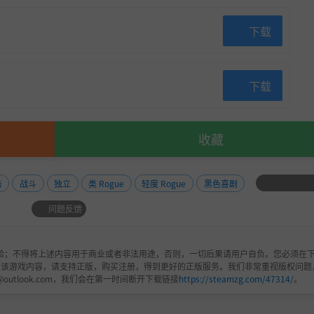
下载
下载
收藏
击
战斗
独立
类 Rogue
轻度 Rogue
黑色喜剧
问题反馈
验；不得将上述内容用于商业或者非法用途，否则，一切后果请用户自负。您必须在下
欢该游戏内容，请支持正版，购买注册，得到更好的正版服务。我们非常重视版权问题
@outlook.com，我们会在第一时间断开下载链接
https://steamzg.com/47314/
。