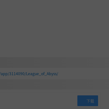
m/app/3114090/League_of_Abyss/
下载