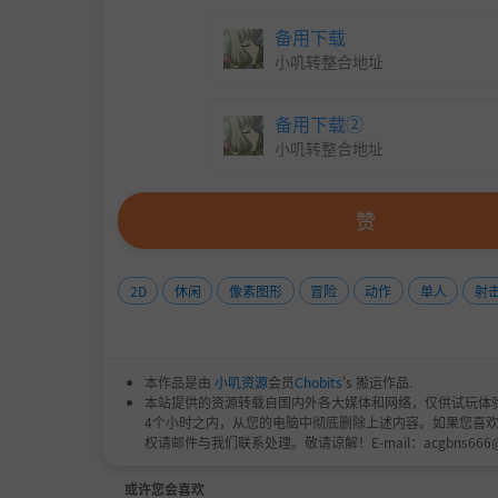
备用下载
小叽转整合地址
备用下载②
小叽转整合地址
赞
2D
休闲
像素图形
冒险
动作
单人
射
本作品是由
小叽资源
会员
Chobits
's 搬运作品.
本站提供的资源转载自国内外各大媒体和网络，仅供试玩体
4个小时之内，从您的电脑中彻底删除上述内容。如果您喜
权请邮件与我们联系处理。敬请谅解！E-mail：acgbns666
或许您会喜欢