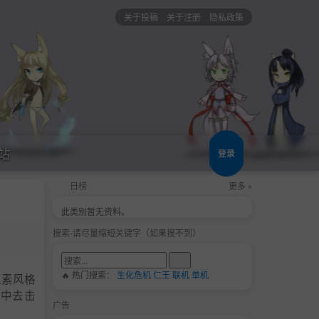
关于投稿
关于注册
隐私政策
站
登录
日榜
更多 »
此类别暂无资料。
搜索-请尽量缩短关键字（如果搜不到）
🔥 热门搜索：
生化危机
仁王
联机
单机
角像素风格
渊中去击
广告