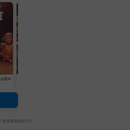
模拟游戏
模拟游戏
638官中
《维修物语》-Build 24593369官中
《铁巢重炮》-Build 2459460
免安装-简中1013.5MB
免安装-简中3.6GB
打赏,捐赠等相关行为]