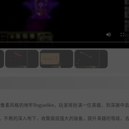
2D俯视角像素风格的地牢Roguelike，玩家将扮演一位英雄，到深渊中
，不断的深入地下，收集锻造强大的装备，提升英雄的等级，