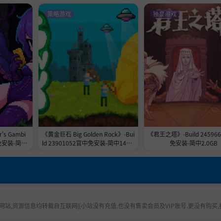
策略游戏
独立游戏
s Gambi
《黄金巨石 Big Golden Rock》-Bui
《君王之塔》-Build 24596
免安装-简中
ld 23901052官中免安装-简中148.7
免安装-简中2.0GB
MB
站,资源信息均转载自互联网|[小站没有充值.也没有售卖会员及VIP账号.更没有购买,