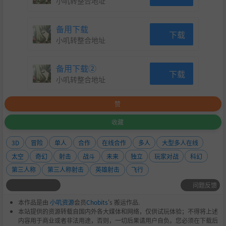
小叽转整合地址
备用下载
下载
小叽转整合地址
备用下载②
下载
小叽转整合地址
赞
收藏
3D
冒险
单人
合作
在线合作
多人
大型多人在线
太空
奇幻
射击
战斗
未来
独立
玩家对战
科幻
第三人称
第三人称射击
英雄射击
飞行
问题反馈
本作品是由
小叽资源
会员
Chobits
's 搬运作品.
本站提供的资源转载自国内外各大媒体和网络，仅供试玩体验；不得将上述
内容用于商业或者非法用途，否则，一切后果请用户自负。您必须在下载后