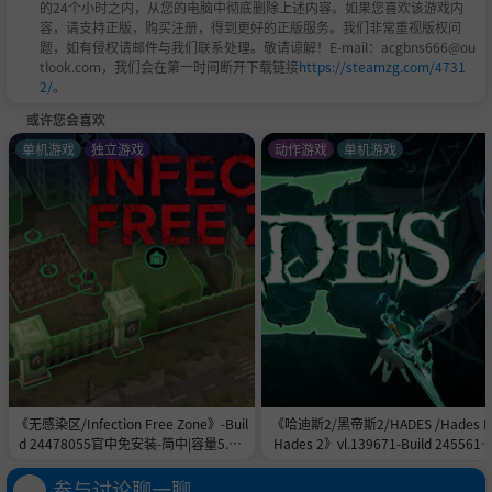
的24个小时之内，从您的电脑中彻底删除上述内容。如果您喜欢该游戏内
容，请支持正版，购买注册，得到更好的正版服务。我们非常重视版权问
题，如有侵权请邮件与我们联系处理。敬请谅解！E-mail：acgbns666@ou
tlook.com，我们会在第一时间断开下载链接
https://steamzg.com/4731
2/
。
或许您会喜欢
单机游戏
独立游戏
动作游戏
单机游戏
《无感染区/Infection Free Zone》-Buil
《哈迪斯2/黑帝斯2/HADES /Hades II
d 24478055官中免安装-简中|容量5.8G
Hades 2》vl.139671-Build 2455615
B
官中免安装-简中|容量11.0GB
参与讨论聊一聊