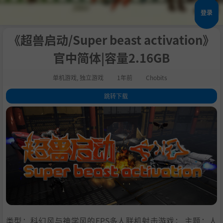
登录
《超兽启动/Super beast activation》
官中简体|容量2.16GB
单机游戏
,
独立游戏
1年前
Chobits
跳转下载
1
.
关于这款游戏
2
.
系统需求
3
.
支持作者
4
.
学习
类型：科幻风与神学风的FPS多人联机射击游戏； 主题：人