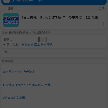
日榜
更多 »
《满屋猫咪》-Build 24573804官中免安装-简中732.2MB
0
搜索-请尽量缩短关键字（如果搜不到）
🔥 热门搜索：
生化危机
仁王
联机
单机
广告
游戏教程
🚀
下载打不开？点我解决
🔑
游戏弹Steam？无许可怎么办-点我
🌐
游戏改中文教程