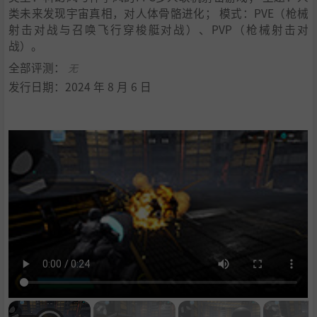
类未来发现宇宙真相，对人体骨骼进化； 模式：PVE（枪械
射击对战与召唤飞行穿梭艇对战）、PVP（枪械射击对
战）。
全部评测：
无
发行日期：2024 年 8 月 6 日