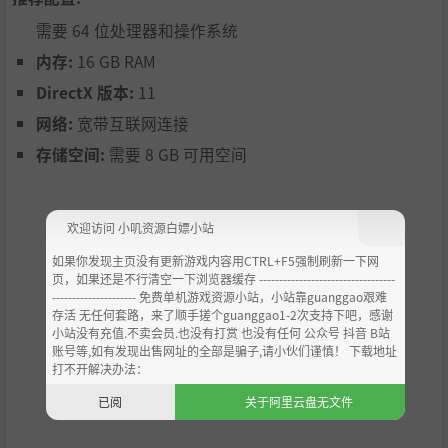
需要 64 位处理器和操作系统
内存:
16 GB RAM
DirectX 版本:
11
网络:
宽带互联网连接
存储空间:
需要 8 GB 可用空间
欢迎访问 小叽资源白嫖小站
如果你发现主页没有更新游戏内容用CTRL+F5强制刷新一下网
页，如果还是不行清空一下浏览器缓存 ----------------------------------
--------------------- 免费单机游戏资源小站，小站靠guanggao艰难
存活 无任何套路，来了顺手搓个guanggao1-2次支持下吧，感谢
小站没有充值.不卖会员.也没有打赏 也没有任何 公众号 抖音 B站
账号等,如有发现出售网址的全部是骗子,请小伙们谨慎！ 下载地址
打不开解决办法：
已阅
关于阿里云盘无文件