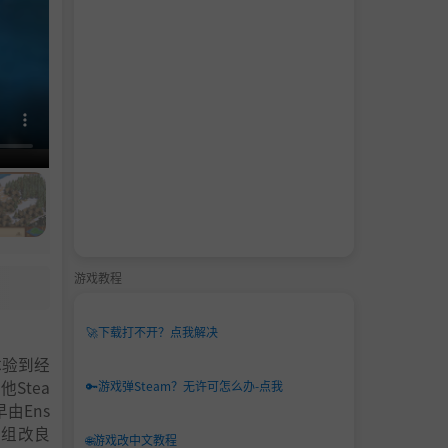
游戏教程
🚀
下载打不开？点我解决
体验到经
Stea
🔑
游戏弹Steam？无许可怎么办-点我
由Ens
制作组改良
🌐
游戏改中文教程