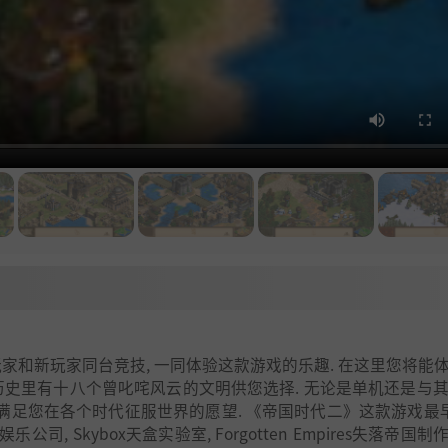
家和新玩家同台竞技, 一同体验这款游戏的乐趣. 在这里您将能
史里有十八个曾叱咤风云的文明供您选择. 无论是单机还是与其他
 满足您在各个时代征服世界的愿望. 《帝国时代二》这款游戏最早
娱乐公司, Skybox天盒实验室, Forgotten Empires失落帝国