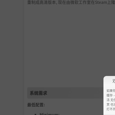
重制成高清版本, 现在由微软工作室在Steam上隆
如果
系统需求
缓存 --
活 无
最低配置:
赏 也
打不
Minimum: