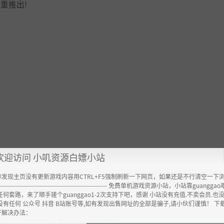
重推出!
欢迎访问 小叽资源白嫖小站
你发现主页没有更新游戏内容用CTRL+F5强制刷新一下网页，如果还是不行清空一下
----------------------------------------------------- 免费单机游戏资源小站，小站靠guangg
任何套路，来了顺手搓个guanggao1-2次支持下吧，感谢 小站没有充值.不卖会员.也
推荐配置:
没有任何 公众号 抖音 B站账号等,如有发现出售网址的全部是骗子,请小伙们谨慎！ 下
开解决办法：
Recommended: