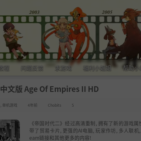
教程
问题反馈
求游戏
福利小姐姐
帮助小
 Age Of Empires II HD
略
,
单机游戏
4年前
Chobits
5
《帝国时代二》经过高清重制, 拥有了新的游戏属性
带了贸易卡片, 更强的AI电脑, 玩家作坊, 多人联机,
eam链接和其他更多的内容!