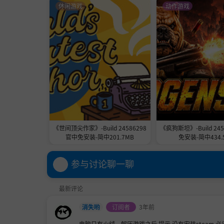
休闲游戏
动作游戏
《世间顶尖作家》-Build 24586298
《疯狗斯坦》-Build 24
官中免安装-简中201.7MB
免安装-简中434.
参与讨论聊一聊
最新评论
消失哟
订阅者
3年前
电脑只有火绒，解压游戏之后 提示 没有安装steam 必