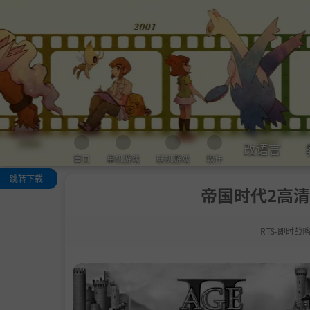
改语言
首页
单机游戏
联机游戏
软件
跳转下载
帝国时代2高清中文版
关于这款游戏
系统需求
RTS-即时战
支持作者
通用教程
学习版下载