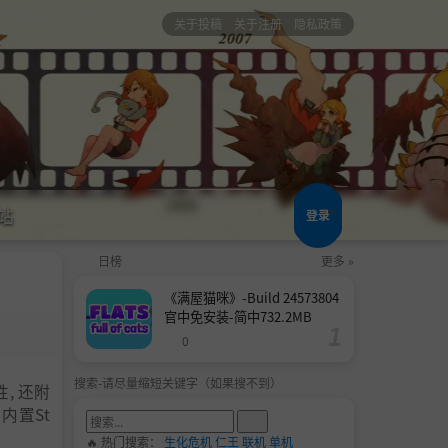
关于投稿
关于注册
隐私政策
站
登录
日榜
更多 »
《满屋猫咪》-Build 24573804
官中免安装-简中732.2MB
0
搜索-请尽量缩短关键字（如果搜不到）
, 还附
 内置St
🔥 热门搜索：
生化危机
仁王
联机
单机