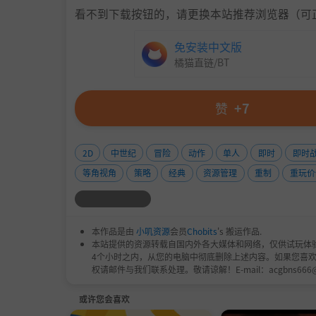
看不到下载按钮的，请更换本站推荐浏览器（可
免安装中文版
橘猫直链/BT
赞
+7
2D
中世纪
冒险
动作
单人
即时
即时
等角视角
策略
经典
资源管理
重制
重玩价
本作品是由
小叽资源
会员
Chobits
's 搬运作品.
本站提供的资源转载自国内外各大媒体和网络，仅供试玩体
4个小时之内，从您的电脑中彻底删除上述内容。如果您喜
权请邮件与我们联系处理。敬请谅解！E-mail：acgbns666
或许您会喜欢