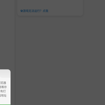
🛠️
游戏无法运行？点我
浏览器
ao艰难存
没有打
载地址