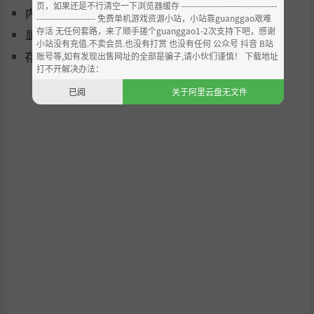
页，如果还是不行清空一下浏览器缓存 ----------------------------------
内存:
8 GB RAM
--------------------- 免费单机游戏资源小站，小站靠guanggao艰难
存活 无任何套路，来了顺手搓个guanggao1-2次支持下吧，感谢
- Additional adventures through side quests
显卡:
Nvidia Geforce GTX 1050
小站没有充值.不卖会员.也没有打赏 也没有任何 公众号 抖音 B站
- Campsites to explore and rest
存储空间:
需要 6 GB 可用空间
账号等,如有发现出售网址的全部是骗子,请小伙们谨慎！ 下载地址
- Opportunities to bond with your favorite companions
打不开解决办法：
已阅
关于阿里云盘无文件
You are awake now.
I know you can't speak. You will, soon.
The Seeker has saved you for this quest.
You are in Malenthia, a land once whole and strong. The S
econd Era ended with the death of Queen Kulviete, many
years ago. She and her family succumbed, and now the la
nds of Malenthia begin to crumble under the encroachme
nt of fiends, beings of unknown origin that devour all in t