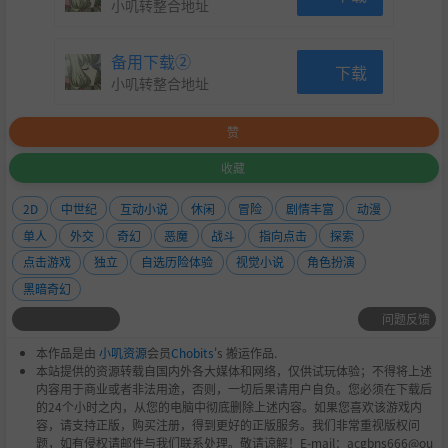
小叽转整合地址
备用下载②
下载
小叽转整合地址
赞
收藏
2D
中世纪
互动小说
休闲
冒险
剧情丰富
动漫
单人
外交
奇幻
恶魔
战斗
指向点击
探索
点击游戏
独立
自选历险体验
视觉小说
角色扮演
黑暗奇幻
问题反馈
本作品是由
小叽资源
会员
Chobits
's 搬运作品.
本站提供的资源转载自国内外各大媒体和网络，仅供试玩体验；不得将上述
内容用于商业或者非法用途，否则，一切后果请用户自负。您必须在下载后
的24个小时之内，从您的电脑中彻底删除上述内容。如果您喜欢该游戏内
容，请支持正版，购买注册，得到更好的正版服务。我们非常重视版权问
题，如有侵权请邮件与我们联系处理。敬请谅解！E-mail：acgbns666@ou