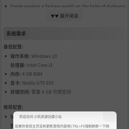
Freely explore a fantasy world on the brim of darkness
and deceit
展开阅读
▼▼
Story / turn-based combat
Unique character personality system
系统需求
最低配置:
操作系统:
Windows 10
处理器:
Intel Core i3
内存:
4 GB RAM
显卡:
Nvidia GTX 650
存储空间:
需要 6 GB 可用空间
推荐配置:
操作系统:
Windows 10
欢迎访问 小叽资源白嫖小站
处理器:
Intel Core i5 8th Gen
如果你发现主页没有更新游戏内容用CTRL+F5强制刷新一下网