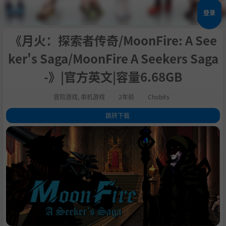
登录
《月火：探索者传奇/MoonFire: A See
ker's Saga/MoonFire A Seekers Saga
-》|官方英文|容量6.68GB
冒险游戏
,
单机游戏
2年前
Chobits
跳转下载
1
.
关于这款游戏
2
.
~~~~~~~~~~~~~~~~~~~~~
3
.
系统需求
4
.
支持作者
5
.
学习