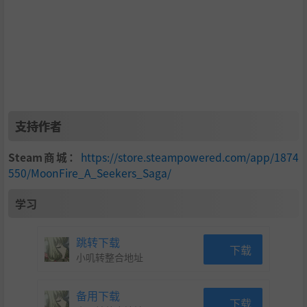
heir path. Rumors and unrest grow into endless dispute u
nder the spiteful gaze of one called Damaskia.
I know you have no memory of this. It must be this way. As
the only human amid Creature-Kind, you must learn as yo
u travel across Malenthia. Yours is the power of gods and
demons alike, to use reason to put to rest the all-consumi
ng chaos. Within this puzzle of scattered pieces, everythin
支持作者
g can be connected, if you can bring your mind and heart
to bear.
Steam商城：
https://store.steampowered.com/app/1874
You have questions. I am sure... But will you find what you
550/MoonFire_A_Seekers_Saga/
seek?
学习
跳转下载
下载
小叽转整合地址
备用下载
下载