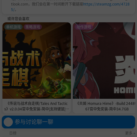
tlook.com，我们会在第一时间断开下载链接
https://steamzg.com/4728
5/
。
或许您会喜欢
单机游戏
策略游戏
动作游戏
《传说与战术自走棋/Tales And Tactic
《炎姬 Homura Hime》-Build 24489
s》v2.0.04官中免安装-简中|支持键鼠|容
67官中免安装-简中34.7GB
量5GB
参与讨论聊一聊
日榜
更多 »