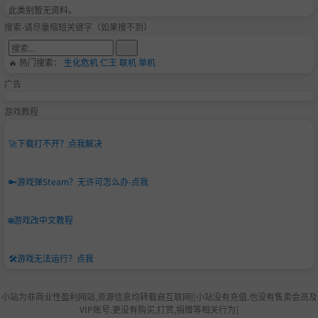
此类别暂无资料。
搜索-请尽量缩短关键字（如果搜不到）
🔥 热门搜索：
生化危机
仁王
联机
单机
广告
游戏教程
🚀
下载打不开？点我解决
🔑
游戏弹Steam？无许可怎么办-点我
🌐
游戏改中文教程
🛠️
游戏无法运行？点我
小站为非商业性盈利网站,资源信息均转载自互联网|[小站没有充值.也没有售卖会员及
VIP账号.更没有购买,打赏,捐赠等相关行为]