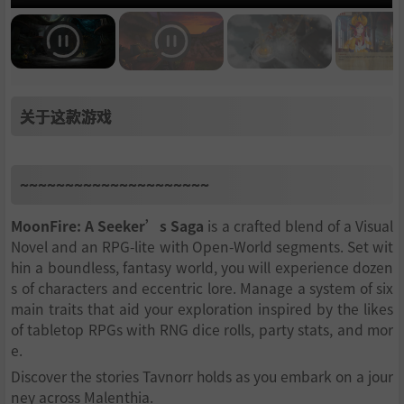
关于这款游戏
~~~~~~~~~~~~~~~~~~~~~
MoonFire: A Seeker’s Saga
is a crafted blend of a Visual
Novel and an RPG-lite with Open-World segments. Set wit
hin a boundless, fantasy world, you will experience dozen
s of characters and eccentric lore. Manage a system of six
main traits that aid your exploration inspired by the likes
of tabletop RPGs with RNG dice rolls, party stats, and mor
e.
Discover the stories Tavnorr holds as you embark on a jour
ney across Malenthia.