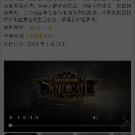
动全看塔罗牌。弱势人群离奇失踪，调查个中缘由，揭露神
秘教派。三个玩家角色各有各的能力和故事，不同的剧情抉
择将形塑角色的生活轨迹，解锁新的塔罗牌。
最近评测：
褒贬不一 (8)
全部评测:
多半好评 (640)
发行日期：2024 年 1 月 15 日