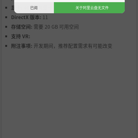
显卡:
4GB内存显卡（兼容DirectX 11）
已阅
关于阿里云盘无文件
DirectX 版本:
11
存储空间:
需要 20 GB 可用空间
支持 VR:
附注事项:
开发期间，推荐配置需求有可能改变
伦敦，充满蒸汽与烟雾的迷离城市。你可以在烟雾缭绕的小
巷中探险，去酒吧打听消息，或者在鸦片馆中沉迷片刻。每
个角落都有故事，危险与诱惑随时等待着你。这个开放世界
没有捷径，只有选择。你是决定卷入其中，还是保持旁观？
无论如何，这座城市的每一条街道都将记住你的名字——或
者，至少记住你的决定。