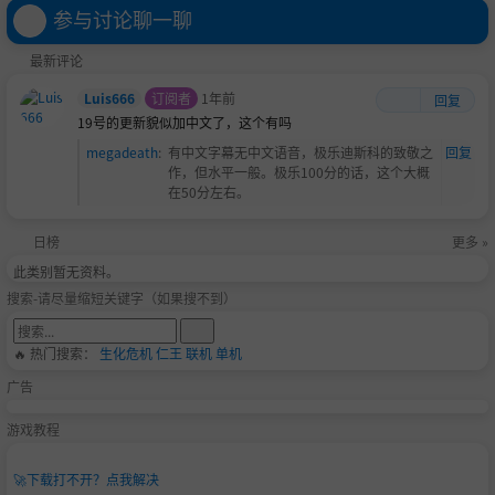
参与讨论聊一聊
最新评论
Luis666
订阅者
1年前
回复
19号的更新貌似加中文了，这个有吗
megadeath
:
有中文字幕无中文语音，极乐迪斯科的致敬之
回复
作，但水平一般。极乐100分的话，这个大概
在50分左右。
日榜
更多 »
此类别暂无资料。
搜索-请尽量缩短关键字（如果搜不到）
🔥 热门搜索：
生化危机
仁王
联机
单机
广告
游戏教程
🚀
下载打不开？点我解决