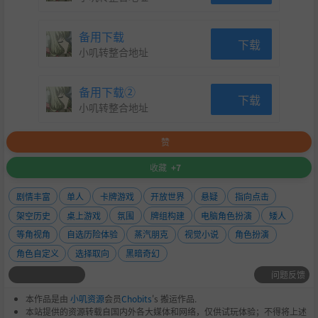
备用下载
下载
小叽转整合地址
备用下载②
下载
小叽转整合地址
赞
收藏
+7
剧情丰富
单人
卡牌游戏
开放世界
悬疑
指向点击
架空历史
桌上游戏
氛围
牌组构建
电脑角色扮演
矮人
等角视角
自选历险体验
蒸汽朋克
视觉小说
角色扮演
角色自定义
选择取向
黑暗奇幻
问题反馈
本作品是由
小叽资源
会员
Chobits
's 搬运作品.
本站提供的资源转载自国内外各大媒体和网络，仅供试玩体验；不得将上述