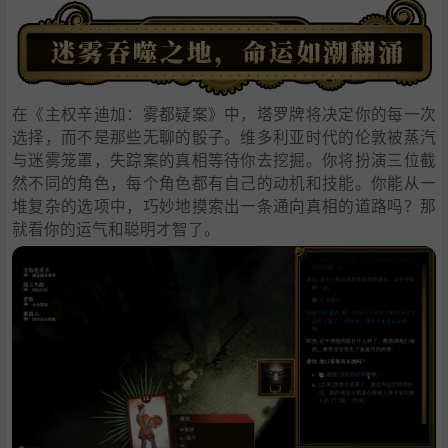
在《主权辛迪加：雾都疑案》中，塔罗牌将决定你的每一次
选择，而不是那些无聊的骰子。维多利亚时代的伦敦被蒸汽
与迷雾笼罩，失踪案的真相等待你去挖掘。你将扮演三位截
然不同的角色，每个角色都有自己的动机和技能。你能从一
堆复杂的选项中，巧妙地摸索出一条通向真相的道路吗？那
就看你的运气和聪明才智了。