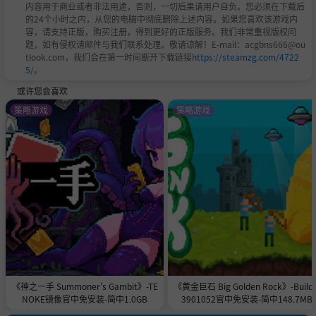
内容用于商业或者非法用途，否则，一切后果请用户自负。您必须在下载后
的24个小时之内，从您的电脑中彻底删除上述内容。如果您喜欢该游戏内
容，请支持正版，购买注册，得到更好的正版服务。我们非常重视版权问
题，如有侵权请邮件与我们联系处理。敬请谅解！E-mail：acgbns666@ou
tlook.com，我们会在第一时间断开下载链接
https://steamzg.com/4722
5/
。
或许您会喜欢
策略游戏
策略游戏
《神之一手 Summoner's Gambit》-TE
《黄金巨石 Big Golden Rock》-Build 
NOKE镜像官中免安装-简中1.0GB
3901052官中免安装-简中148.7MB