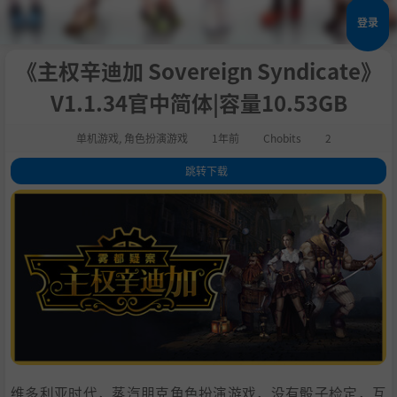
登录
《主权辛迪加 Sovereign Syndicate》
V1.1.34官中简体|容量10.53GB
单机游戏
,
角色扮演游戏
1年前
Chobits
2
跳转下载
1
.
评测
2
.
关于这款游戏
3
.
4
.
5
.
系统需求
6
.
支持作者
7
.
学习
维多利亚时代，蒸汽朋克角色扮演游戏，没有骰子检定，互