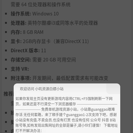
需要 64 位处理器和操作系统
操作系统:
Windows 10
处理器:
英特尔酷睿i3或同等水平的处理器
内存:
8 GB RAM
显卡:
2GB内存显卡（兼容DirectX 11)
DirectX 版本:
11
存储空间:
需要 20 GB 可用空间
支持 VR:
阿提库斯
，一个酒鬼魔术师，总在寻找“下一个归宿”；
克
拉拉
，一位足智多谋的海盗，复仇心切；
兹东
，一个机械
附注事项:
开发期间，最低配置需求有可能改变
人，渴望摆脱束缚。这三个角色各自带着复杂的故事和不为
欢迎访问 小叽资源白嫖小站
人知的过去，你能把他们推向光明，还是将他们拖入更深的
推荐配置:
泥潭？选择权在你手中，伦敦的命运也在你的掌控之下。
如果你发现主页没有更新游戏内容用CTRL+F5强制刷新一下网
需要 64 位处理器和操作系统
页，如果还是不行清空一下浏览器缓存 ----------------------------------
--------------------- 免费单机游戏资源小站，小站靠guanggao艰难
操作系统:
Windows 10
存活 无任何套路，来了顺手搓个guanggao1-2次支持下吧，感谢
小站没有充值.不卖会员.也没有打赏 也没有任何 公众号 抖音 B站
处理器:
英特尔酷睿i7或同等水平的处理器
账号等,如有发现出售网址的全部是骗子,请小伙们谨慎！ 下载地址
内存:
12 GB RAM
打不开解决办法：