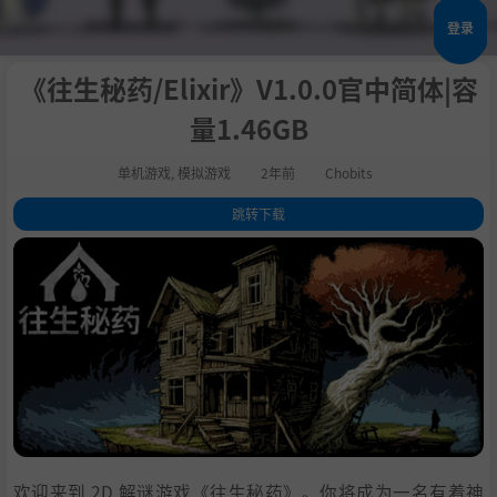
登录
《往生秘药/Elixir》V1.0.0官中简体|容
量1.46GB
单机游戏
,
模拟游戏
2年前
Chobits
跳转下载
1
.
关于这款游戏
2
.
系统需求
3
.
支持作者
4
.
中文设置
5
.
学习
欢迎来到 2D 解谜游戏《往生秘药》。你将成为一名有着神