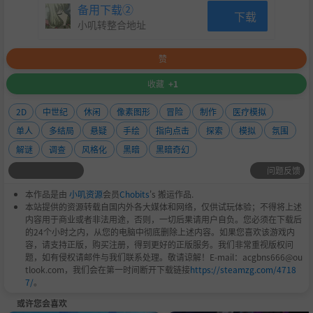
备用下载②
下载
小叽转整合地址
赞
收藏
+1
2D
中世纪
休闲
像素图形
冒险
制作
医疗模拟
单人
多结局
悬疑
手绘
指向点击
探索
模拟
氛围
解谜
调查
风格化
黑暗
黑暗奇幻
问题反馈
本作品是由
小叽资源
会员
Chobits
's 搬运作品.
本站提供的资源转载自国内外各大媒体和网络，仅供试玩体验；不得将上述
内容用于商业或者非法用途，否则，一切后果请用户自负。您必须在下载后
的24个小时之内，从您的电脑中彻底删除上述内容。如果您喜欢该游戏内
容，请支持正版，购买注册，得到更好的正版服务。我们非常重视版权问
题，如有侵权请邮件与我们联系处理。敬请谅解！E-mail：acgbns666@ou
tlook.com，我们会在第一时间断开下载链接
https://steamzg.com/4718
7/
。
或许您会喜欢