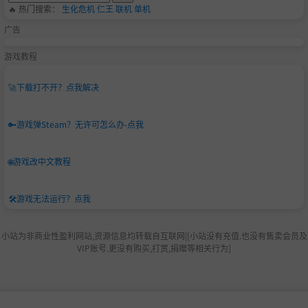
🔥 热门搜索：
生化危机
仁王
联机
单机
广告
游戏教程
🚀
下载打不开？点我解决
🔑
游戏弹Steam？无许可怎么办-点我
🌐
游戏改中文教程
🛠️
游戏无法运行？点我
小站为非商业性盈利网站,资源信息均转载自互联网|[小站没有充值.也没有售卖会员及
VIP账号.更没有购买,打赏,捐赠等相关行为]