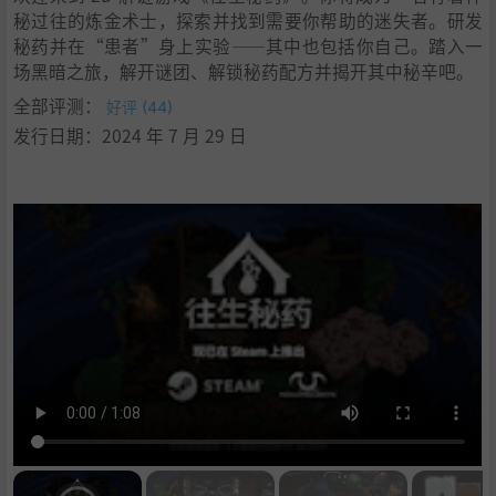
秘过往的炼金术士，探索并找到需要你帮助的迷失者。研发
秘药并在“患者”身上实验——其中也包括你自己。踏入一
场黑暗之旅，解开谜团、解锁秘药配方并揭开其中秘辛吧。
全部评测：
好评 (44)
发行日期：2024 年 7 月 29 日