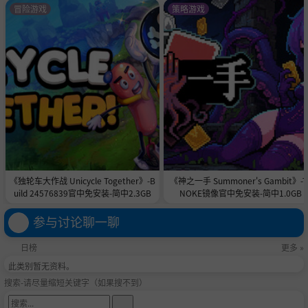
冒险游戏
策略游戏
《独轮车大作战 Unicycle Together》-B
《神之一手 Summoner's Gambit》-T
uild 24576839官中免安装-简中2.3GB
NOKE镜像官中免安装-简中1.0GB
参与讨论聊一聊
日榜
更多 »
此类别暂无资料。
搜索-请尽量缩短关键字（如果搜不到）