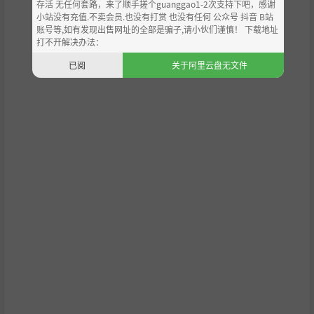
存活 无任何套路，来了顺手搓个guanggao1-2次支持下吧，感谢
小站没有充值.不卖会员.也没有打赏 也没有任何 公众号 抖音 B站
账号等,如有发现出售网址的全部是骗子,请小伙们谨慎！ 下载地址
打不开解决办法：
已阅
关于阿里云盘无文件