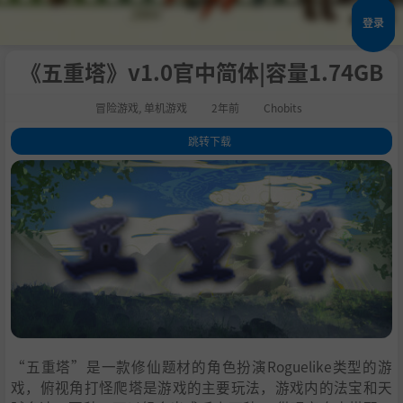
登录
《五重塔》v1.0官中简体|容量1.74GB
冒险游戏
,
单机游戏
2年前
Chobits
跳转下载
1
.
关于这款游戏
2
.
系统需求
3
.
支持作者
4
.
学习
“五重塔”是一款修仙题材的角色扮演Roguelike类型的游
戏，俯视角打怪爬塔是游戏的主要玩法，游戏内的法宝和天