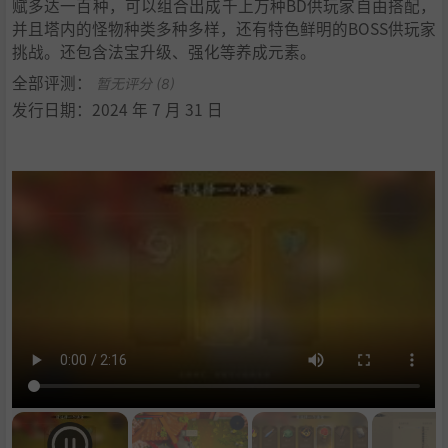
赋多达一百种，可以组合出成千上万种BD供玩家自由搭配，
并且塔内的怪物种类多种多样，还有特色鲜明的BOSS供玩家
挑战。还包含法宝升级、强化等养成元素。
全部评测：
暂无评分 (8)
发行日期：2024 年 7 月 31 日