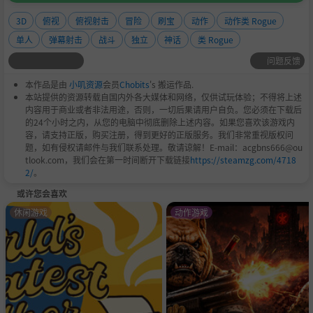
3D
俯视
俯视射击
冒险
刷宝
动作
动作类 Rogue
单人
弹幕射击
战斗
独立
神话
类 Rogue
问题反馈
本作品是由
小叽资源
会员
Chobits
's 搬运作品.
本站提供的资源转载自国内外各大媒体和网络，仅供试玩体验；不得将上述
内容用于商业或者非法用途，否则，一切后果请用户自负。您必须在下载后
的24个小时之内，从您的电脑中彻底删除上述内容。如果您喜欢该游戏内
容，请支持正版，购买注册，得到更好的正版服务。我们非常重视版权问
题，如有侵权请邮件与我们联系处理。敬请谅解！E-mail：acgbns666@ou
tlook.com，我们会在第一时间断开下载链接
https://steamzg.com/4718
2/
。
或许您会喜欢
休闲游戏
动作游戏