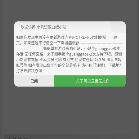
欢迎访问 小叽资源白嫖小站
如果你发现主页没有更新游戏内容用CTRL+F5强制刷新一下网
页，如果还是不行清空一下浏览器缓存 ----------------------------------
--------------------- 免费单机游戏资源小站，小站靠guanggao艰难
存活 无任何套路，来了顺手搓个guanggao1-2次支持下吧，感谢
小站没有充值.不卖会员.也没有打赏 也没有任何 公众号 抖音 B站
账号等,如有发现出售网址的全部是骗子,请小伙们谨慎！ 下载地址
打不开解决办法：
已阅
关于阿里云盘无文件