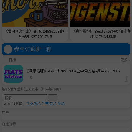
《世间顶尖作家》-Build 24586298官中
《疯狗斯坦》-Build 24535607官中免
免安装-简中201.7MB
装-简中434.5MB
参与讨论聊一聊
日榜
更多 »
《满屋猫咪》-Build 24573804官中免安装-简中732.2MB
0
搜索-请尽量缩短关键字（如果搜不到）
🔥 热门搜索：
生化危机
仁王
联机
单机
广告
游戏教程