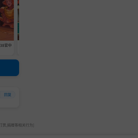
638官中
《维修物语》-Build 24593369官中
《转生成为暴君之神的那件事》-
免安装-简中1013.5MB
ild 24558228官中免安装-简中1
5MB
回复
打赏,捐赠等相关行为]