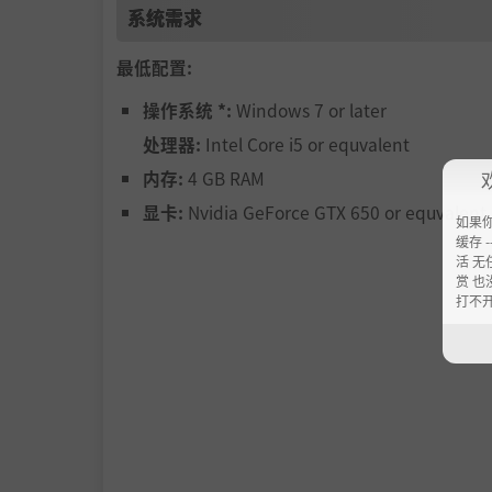
系统需求
最低配置:
操作系统 *:
Windows 7 or later
处理器:
Intel Core i5 or equvalent
内存:
4 GB RAM
显卡:
Nvidia GeForce GTX 650 or equvalent
如果
缓存 --
活 无
赏 也
打不