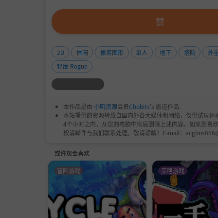
赞
2D
休闲
像素图形
单人
地下
塔防
外
轻度 Rogue
本作品是由
小叽资源
会员
Chobits
's 搬运作品.
本站提供的资源转载自国内外各大媒体和网络，仅供试玩体
4个小时之内，从您的电脑中彻底删除上述内容。如果您喜
权请邮件与我们联系处理。敬请谅解！E-mail：acgbns666
或许您会喜欢
冒险游戏
策略游戏