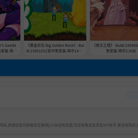
s Gambi
《黄金巨石 Big Golden Rock》-Bui
《君王之塔》-Build 24596
免安装-简中
ld 23901052官中免安装-简中148.7
免安装-简中2.0GB
MB
站,资源信息均转载自互联网|[小站没有充值.也没有售卖会员及VIP账号.更没有购买,