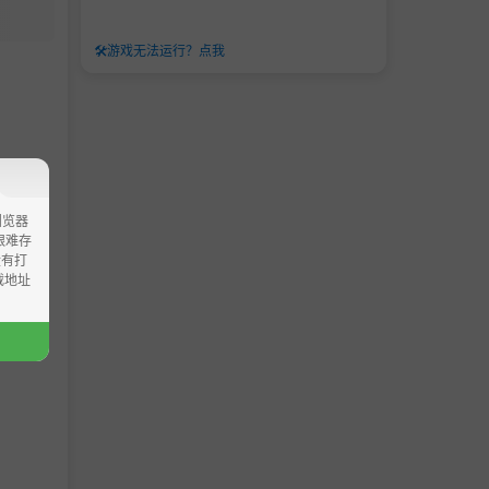
🛠️
游戏无法运行？点我
浏览器
ao艰难存
没有打
载地址