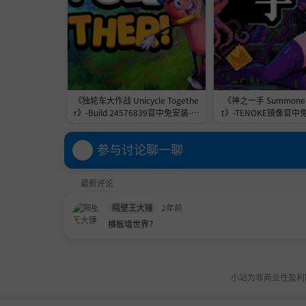
《独轮车大作战 Unicycle Togethe
《神之一手 Summoner'
r》-Build 24576839官中免安装-简
t》-TENOKE镜像官中
中2.3GB
1.0GB
参与讨论聊一聊
最新评论
隔壁王大锤
2年前
横板墙世界？
小站为非商业性盈利网