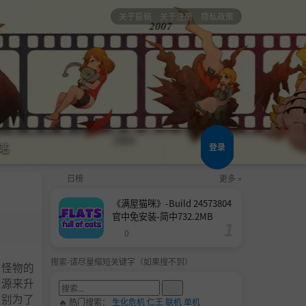
关于投稿
关于注册
隐私政策
站
登录
日榜
更多 »
《满屋猫咪》-Build 24573804
官中免安装-简中732.2MB
0
搜索-请尽量缩短关键字（如果搜不到）
杀怪物的
资源来升
，别为了
🔥 热门搜索：
生化危机
仁王
联机
单机