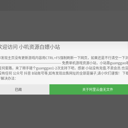
欢迎访问 小叽资源白嫖小站
你发现主页没有更新游戏内容用CTRL+F5强制刷新一下网页，如果还是不行清空一下
----------------------------------------------------- 免费单机游戏资源小站，小站靠guangg
任何套路，来了顺手搓个guanggao1-2次支持下吧，感谢 小站没有充值.不卖会员.也
没有任何 公众号 抖音 B站账号等,如有发现出售网址的全部是骗子,请小伙们谨慎！ 下
开解决办法：
已阅
关于阿里云盘无文件