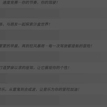
、速度竞赛—你的节奏，你的驾驶！
格，与朋友一起探索沙盒世界！
蒙蒙的早晨，再到狂风暴雨—每一次驾驶都是新的冒险！
打造梦寐以求的座驾，让它展现你的个性！
最喜欢的音乐。从雷鬼到合成波，让音乐为你的冒险加油！