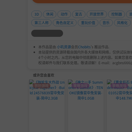
3D
休闲
动作
复古
开放世界
控制器
第三人称
角色自定义
重玩价值
音乐
风格化
本作品是由
小叽资源
会员
Chobits
's 搬运作品.
本站提供的资源转载自国内外各大媒体和网络，仅供试玩体
4个小时之内，从您的电脑中彻底删除上述内容。如果您喜
权请邮件与我们联系处理。敬请谅解！E-mail：acgbns666
或许您会喜欢
冒险游戏
策略游戏
策略游戏