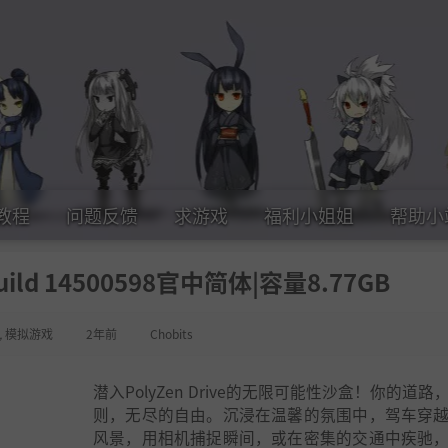
教程
问题反馈
求游戏
福利小姐姐
帮助小
Build 14500598官中简体|容量8.77GB
,
模拟游戏
2年前
Chobits
潜入PolyZen Drive的无限可能性沙盒！你的道路
则，无尽的自由。沉浸在温馨的氛围中，驾车穿
风景，用相机捕捉瞬间，或在密集的交通中疾驰