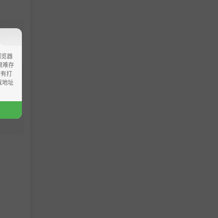
浏览器
ao艰难存
没有打
载地址
就加入，