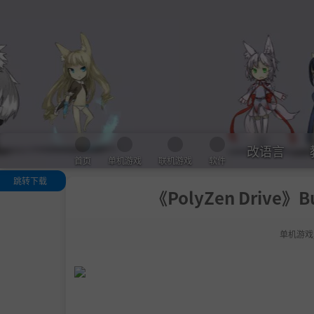
改语言
首页
单机游戏
联机游戏
软件
跳转下载
《PolyZen Drive》
关于这款游戏
感受自由:
单机游戏
独自或与朋友:
.
动态氛围，动
乐趣:
定制你的座驾:
你的旅途配乐: