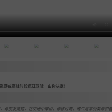
夜晚悠闲巡游或高峰时段疯狂驾驶—由你决定！
星空下巡游，与朋友竞速，在交通中穿梭，漂移过弯，或只是享受美景和