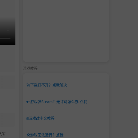
游戏教程
🚀
下载打不开？点我解决
🔑
游戏弹Steam？无许可怎么办-点我
🌐
游戏改中文教程
音乐—一
🛠️
游戏无法运行？点我