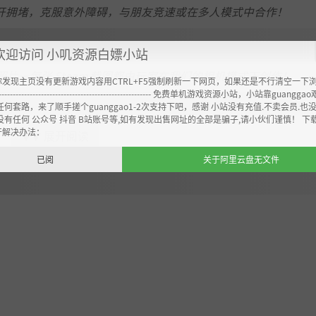
真实交通。避开拥堵，克服意外障碍，与朋友竞速或在多人模式中合作！
欢迎访问 小叽资源白嫖小站
—每张 Steam 截图都由玩家在我们的相机模式下创作！
你发现主页没有更新游戏内容用CTRL+F5强制刷新一下网页，如果还是不行清空一下
----------------------------------------------------- 免费单机游戏资源小站，小站靠guangg
任何套路，来了顺手搓个guanggao1-2次支持下吧，感谢 小站没有充值.不卖会员.也
没有任何 公众号 抖音 B站账号等,如有发现出售网址的全部是骗子,请小伙们谨慎！ 下
开解决办法：
展开阅读
▼▼
新的刺激体验！设定你的节奏，制定你的规则，享受无尽的乐趣。今天
已阅
关于阿里云盘无文件