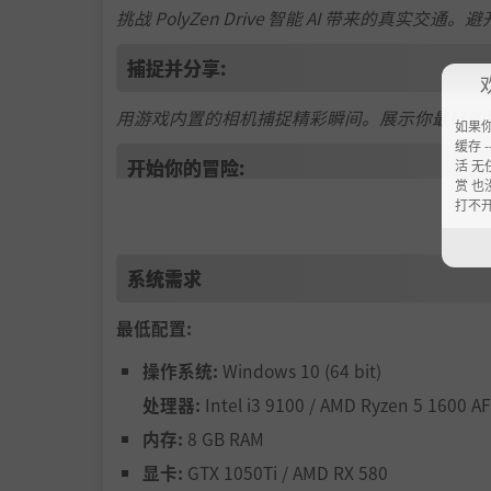
挑战 PolyZen Drive 智能 AI 带来的
捕捉并分享:
用游戏内置的相机捕捉精彩瞬间。展示你最好的照片
如果
缓存 --
开始你的冒险:
活 无
赏 也
打不
进入 PolyZen Drive—每一次驾驶都是
重新定义你的驾驶体验！
系统需求
最低配置:
操作系统:
Windows 10 (64 bit)
处理器:
Intel i3 9100 / AMD Ryzen 5 1600 AF
内存:
8 GB RAM
显卡:
GTX 1050Ti / AMD RX 580