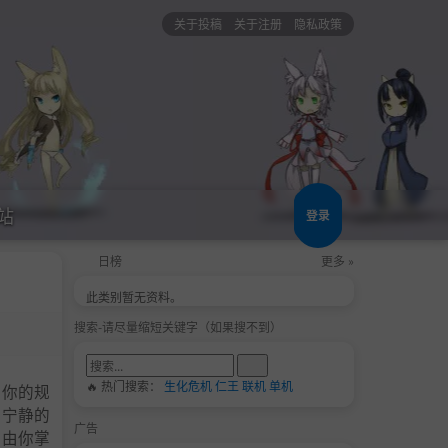
关于投稿
关于注册
隐私政策
站
登录
日榜
更多 »
此类别暂无资料。
搜索-请尽量缩短关键字（如果搜不到）
🔥 热门搜索：
生化危机
仁王
联机
单机
，你的规
越宁静的
广告
，由你掌