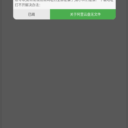
很有趣的。沃利也像你告诉他的那样移动，在地牢中奔跑和
打不开解决办法：
躲闪的感觉非常好。
已阅
关于阿里云盘无文件
你可以说很多人都喜欢这个产品。游戏充满魅力和细节，即
使在第 100 次运行后，您也总能发现一些新的隐藏细节。
审查结束
谢谢安东，我爱死你了，伙计！你的评论比我能写的任何东
西都要好！
-奥斯卡·冈萨雷斯