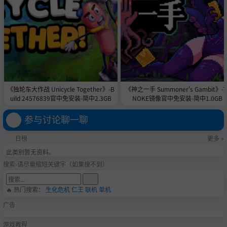
折。
《独轮车大作战 Unicycle Together》-B
《神之一手 Summoner's Gambit》-T
uild 24576839官中免安装-简中2.3GB
NOKE镜像官中免安装-简中1.0GB
扭曲可以是 50% 的投掷奖励炸弹或在玻璃大炮模式下开始奔
跑，或者对地牢中的所有武器应用一些强大的增益效果，例
参与讨论聊一聊
如 CRIT。
日榜
更多 »
此类别暂无资料。
搜索-请尽量缩短关键字（如果搜不到）
🔥 热门搜索：
生化危机
仁王
联机
单机
广告
游戏教程