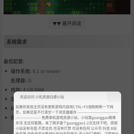
展开阅读
▼▼
系统需求
没错，你一直都是神奇的捕食者。
我认为有超过 3 个级别，但我真的无法确定，因为游戏非常
困难。传说讲述了设法击败 Foxlion 并达到 4 级的传说。虽
最低配置:
然从预告片来看，似乎暗示更多的内容可能只有大约 5 人才
操作系统:
8.1 or newer
能访问，这使得它走到了这一步。
处理器:
i5
内存:
4 GB RAM
欢迎访问 小叽资源白嫖小站
显卡:
GeForce 7600 GS (512 MB) or equivalent
如果你发现主页没有更新游戏内容用CTRL+F5强制刷新一下网
DirectX 版本:
11
页，如果还是不行清空一下浏览器缓存 ----------------------------------
存储空间:
需要 1 GB 可用空间
--------------------- 免费单机游戏资源小站，小站靠guanggao艰难
存活 无任何套路，来了顺手搓个guanggao1-2次支持下吧，感谢
小站没有充值.不卖会员.也没有打赏 也没有任何 公众号 抖音 B站
尽管很难，而且我不擅长电子游戏，但这款游戏玩起来还是
账号等,如有发现出售网址的全部是骗子,请小伙们谨慎！ 下载地址