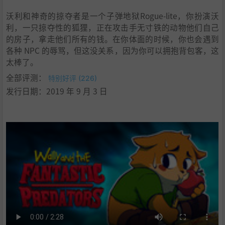
沃利和神奇的掠夺者是一个子弹地狱Rogue-lite，你扮演沃
利，一只掠夺性的狐狸，正在攻击手无寸铁的动物他们自己
的房子，拿走他们所有的钱。在你体面的时候，你也会遇到
各种 NPC 的辱骂，但这没关系，因为你可以拥抱背包客，这
太棒了。
全部评测：
特别好评 (226)
发行日期：2019 年 9 月 3 日