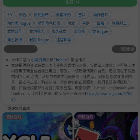
东西都变成字母 A 的地牢，会不会很有趣。
收藏
+1
敌人，子弹，每个 ui 元素都将是一个 a 并且会令人困惑！
2D
俯视
俯视射击
像素图形
冒险
动作冒险
动作类 Rogue
动作角色扮演
可爱
喜剧
困难
弹幕射击
本地合作
本地多人
永久死亡
治愈系
类 Rogue
角色扮演
轻度 Rogue
迷宫探索
问题反馈
本作品是由
小叽资源
会员
Chobits
's 搬运作品.
本站提供的资源转载自国内外各大媒体和网络，仅供试玩体验；不得将上述
内容用于商业或者非法用途，否则，一切后果请用户自负。您必须在下载后
为什么？ Idk 我认为这很有趣，哈哈！
的24个小时之内，从您的电脑中彻底删除上述内容。如果您喜欢该游戏内
容，请支持正版，购买注册，得到更好的正版服务。我们非常重视版权问
题，如有侵权请邮件与我们联系处理。敬请谅解！E-mail：acgbns666@ou
tlook.com，我们会在第一时间断开下载链接
https://steamzg.com/4700
8/
。
或许您会喜欢
冒险游戏
策略游戏
为了让每一天都特别辣，我们在日常运行中添加了独特的曲