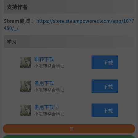
支持作者
Steam商城：
https://store.steampowered.com/app/1077
450/_/
很高兴见到你，伙计，我是奥斯卡，这是我的游戏：
学习
沃利和神奇的掠夺者
跳转下载
下载
小叽转整合地址
备用下载
下载
小叽转整合地址
如果这个游戏是一个人，那么我的目标是让
态度
感觉像是鸣
备用下载②
下载
人在课间跑的那个奇怪的中学孩子，无忧无虑，拥抱他的奶
小叽转整合地址
奶。它本身就很奇怪，有益健康和自信。正是这种信心在游
戏的几乎每个部分都无处不在。不怕为了开个玩笑走极端！
赞
我记得有一次我真的很无聊，想，伙计，如果我们把所有的