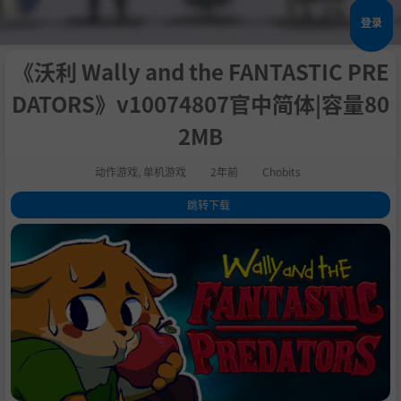
登录
《沃利 Wally and the FANTASTIC PRE
DATORS》v10074807官中简体|容量80
2MB
动作游戏
,
单机游戏
2年前
Chobits
跳转下载
1
.
关于这款游戏
2
.
[列表]
3
.
系统需求
4
.
支持作者
5
.
学习