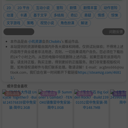
2D
2D 平台
互动小说
冒险
剧情
剧情丰富
动作冒险
动漫
卡通
基于文字
多结局
奇幻
悬疑
情感
惊悚
文字游戏
策略
视觉小说
角色扮演
解谜
问题反馈
本作品是由
小叽资源
会员
Chobits
's 搬运作品.
本站提供的资源转载自国内外各大媒体和网络，仅供试玩体验；不得将上述
内容用于商业或者非法用途，否则，一切后果请用户自负。您必须在下载后
的24个小时之内，从您的电脑中彻底删除上述内容。如果您喜欢该游戏内
容，请支持正版，购买注册，得到更好的正版服务。我们非常重视版权问
题，如有侵权请邮件与我们联系处理。敬请谅解！E-mail：acgbns666@ou
tlook.com，我们会在第一时间断开下载链接
https://steamzg.com/4681
1/
。
或许您会喜欢
冒险游戏
策略游戏
策略游戏
独立游戏