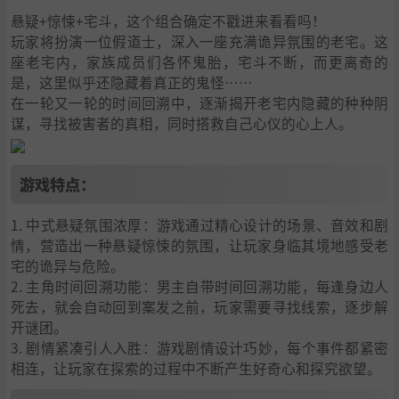
悬疑+惊悚+宅斗，这个组合确定不戳进来看看吗！
玩家将扮演一位假道士，深入一座充满诡异氛围的老宅。这
座老宅内，家族成员们各怀鬼胎，宅斗不断，而更离奇的
是，这里似乎还隐藏着真正的鬼怪……
在一轮又一轮的时间回溯中，逐渐揭开老宅内隐藏的种种阴
谋，寻找被害者的真相，同时搭救自己心仪的心上人。
游戏特点：
1. 中式悬疑氛围浓厚：游戏通过精心设计的场景、音效和剧
情，营造出一种悬疑惊悚的氛围，让玩家身临其境地感受老
宅的诡异与危险。
2. 主角时间回溯功能：男主自带时间回溯功能，每逢身边人
死去，就会自动回到案发之前，玩家需要寻找线索，逐步解
开谜团。
3. 剧情紧凑引人入胜：游戏剧情设计巧妙，每个事件都紧密
相连，让玩家在探索的过程中不断产生好奇心和探究欲望。