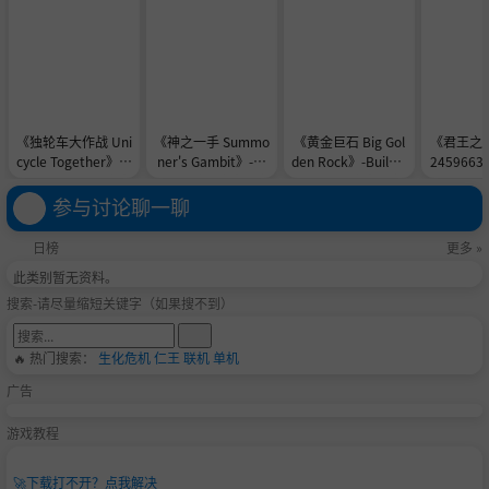
《独轮车大作战 Uni
《神之一手 Summo
《黄金巨石 Big Gol
《君王之塔》
cycle Together》-B
ner's Gambit》-TE
den Rock》-Build 2
245966
uild 24576839官中
NOKE镜像官中免安
3901052官中免安
装-简中
免安装-简中2.3GB
装-简中1.0GB
装-简中148.7MB
参与讨论聊一聊
日榜
更多 »
此类别暂无资料。
搜索-请尽量缩短关键字（如果搜不到）
🔥 热门搜索：
生化危机
仁王
联机
单机
广告
游戏教程
🚀
下载打不开？点我解决