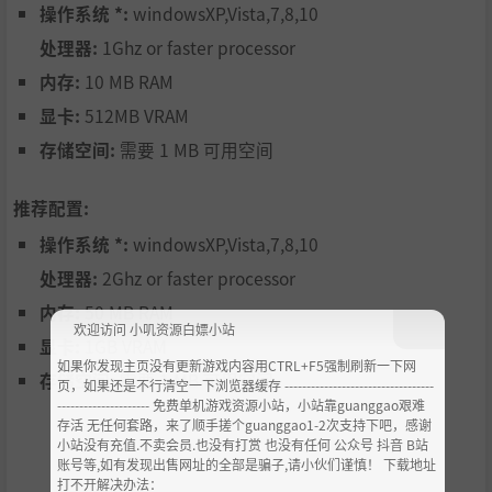
操作系统 *:
windowsXP,Vista,7,8,10
处理器:
1Ghz or faster processor
内存:
10 MB RAM
显卡:
512MB VRAM
存储空间:
需要 1 MB 可用空间
推荐配置:
操作系统 *:
windowsXP,Vista,7,8,10
处理器:
2Ghz or faster processor
内存:
50 MB RAM
欢迎访问 小叽资源白嫖小站
显卡:
1GB VRAM
如果你发现主页没有更新游戏内容用CTRL+F5强制刷新一下网
存储空间:
需要 1 MB 可用空间
页，如果还是不行清空一下浏览器缓存 ----------------------------------
--------------------- 免费单机游戏资源小站，小站靠guanggao艰难
存活 无任何套路，来了顺手搓个guanggao1-2次支持下吧，感谢
小站没有充值.不卖会员.也没有打赏 也没有任何 公众号 抖音 B站
账号等,如有发现出售网址的全部是骗子,请小伙们谨慎！ 下载地址
打不开解决办法：