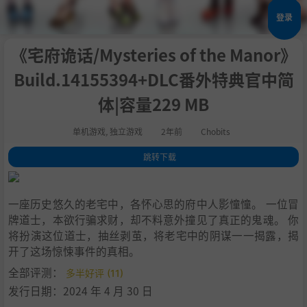
登录
《宅府诡话/Mysteries of the Manor》
Build.14155394+DLC番外特典官中简
体|容量229 MB
单机游戏
,
独立游戏
2年前
Chobits
跳转下载
1
.
关于这款游戏
2
.
游戏特点：
一座历史悠久的老宅中，各怀心思的府中人影憧憧。 一位冒
3
.
游戏玩法：
牌道士，本欲行骗求财，却不料意外撞见了真正的鬼魂。 你
4
.
系统需求
将扮演这位道士，抽丝剥茧，将老宅中的阴谋一一揭露，揭
5
.
支持作者
开了这场惊悚事件的真相。
6
.
学习版下载
全部评测：
多半好评 (11)
发行日期：2024 年 4 月 30 日