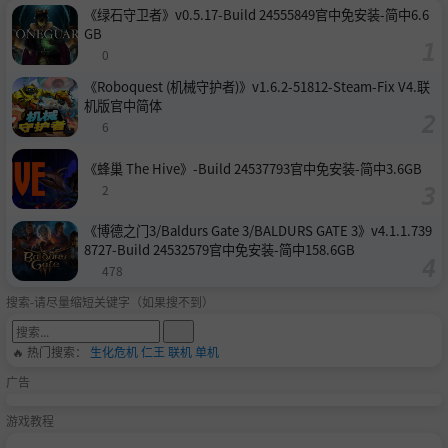
《绿石守卫者》v0.5.17-Build 24555849官中免安装-简中6.6
GB
0
《Roboquest (机械守护者)》v1.6.2-51812-Steam-Fix V4.联
机版官中简体
6
《蜂巢 The Hive》-Build 24537793官中免安装-简中3.6GB
2
《博德之门3/Baldurs Gate 3/BALDURS GATE 3》v4.1.1.739
8727-Build 24532579官中免安装-简中158.6GB
478
搜索-请尽量缩短关键字（如果搜不到）
🔥 热门搜索：
生化危机
仁王
联机
单机
广告
游戏教程