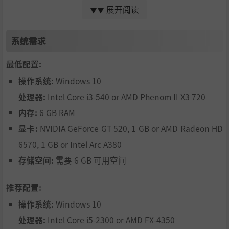
展开阅读
▼▼
系统需求
最低配置:
邪恶势力无处不在：高校教学楼、便利店过道、商场大
操作系统:
Windows 10
厅……通过社交媒体发现和接取任务，用现代科技追踪邪恶
（和其他课后活动）。
处理器:
Intel Core i3-540 or AMD Phenom II X3 720
这个新生不一般
内存:
6 GB RAM
显卡:
NVIDIA GeForce GT 520, 1 GB or AMD Radeon HD
6570, 1 GB or Intel Arc A380
存储空间:
需要 6 GB 可用空间
推荐配置:
操作系统:
Windows 10
处理器:
Intel Core i5-2300 or AMD FX-4350