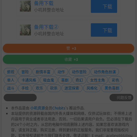
备用下载
下载
小叽转整合地址
备用下载②
下载
小叽转整合地址
《#BLUD》由Exit 73 Studios创作，团队成员对传统手绘动
赞
+3
画、充满活力、色彩鲜艳的现代动画和游戏开发充满热爱。
收藏
+3
俯视
冒险
剧情丰富
动作
动作冒险
动作角色扮演
单人
卡通风格
吸血鬼
喜剧
奇幻
女性主角
彩色
战斗
手绘
欢乐
砍杀
迷宫探索
风格化
黑色喜剧
问题反馈
本作品是由
小叽资源
会员
Chobits
's 搬运作品.
本站提供的资源转载自国内外各大媒体和网络，仅供试玩体验；不得将上述
内容用于商业或者非法用途，否则，一切后果请用户自负。您必须在下载后
的24个小时之内，从您的电脑中彻底删除上述内容。如果您喜欢该游戏内
容，请支持正版，购买注册，得到更好的正版服务。我们非常重视版权问
题，如有侵权请邮件与我们联系处理。敬请谅解！E-mail：acgbns666@ou