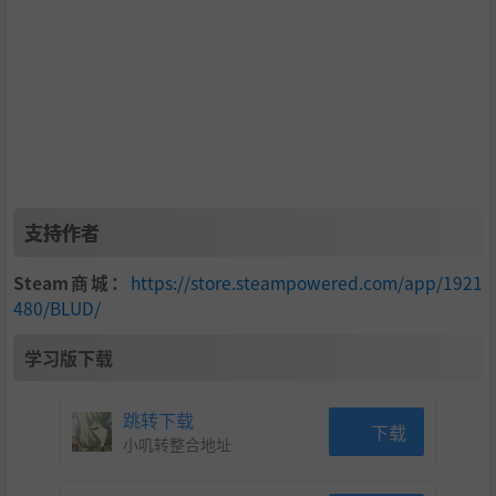
支持作者
使出种种新老手段，知晓恶魔大军的情报。翻译家族传下的
Steam商城：
https://store.steampowered.com/app/1921
神秘魔典，和怪物自拍，查出对方的强项与弱点（可别被咬
480/BLUD/
到哦！）。
学习版下载
不死动画，活力冒险
跳转下载
下载
小叽转整合地址