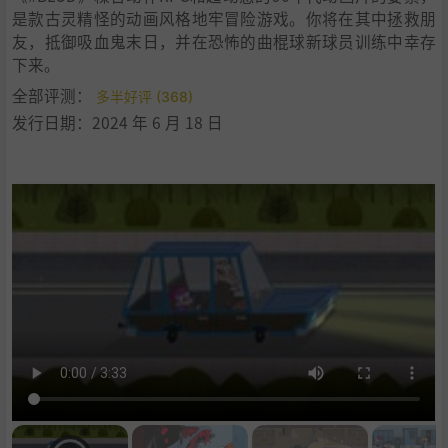
是款古灵精怪的动画风格地牢冒险游戏。你将在其中拯救朋
友，抵御吸血鬼末日，并在恐怖的曲棍球新球员训练中幸存
下来。
全部评测：
多半好评 (368)
发行日期：2024 年 6 月 18 日