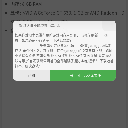
内存:
8 GB RAM
高校新生的生活本就繁忙，对咱们年轻的吸血鬼猎手来说更
显卡:
NVIDIA GeForce GT 630, 1 GB or AMD Radeon HD
是如此。在《#BLUD》中度过青春校园生活的同时，你将结
交和协助众多古灵精怪的个性同学，留下难忘的回忆。
6670, 1 GB or Intel Arc A750
欢迎访问 小叽资源白嫖小站
升级武器库
存储空间:
需要 8 GB 可用空间
如果你发现主页没有更新游戏内容用CTRL+F5强制刷新一下网
页，如果还是不行清空一下浏览器缓存 ----------------------------------
--------------------- 免费单机游戏资源小站，小站靠guanggao艰难
存活 无任何套路，来了顺手搓个guanggao1-2次支持下吧，感谢
小站没有充值.不卖会员.也没有打赏 也没有任何 公众号 抖音 B站
账号等,如有发现出售网址的全部是骗子,请小伙们谨慎！ 下载地址
打不开解决办法：
已阅
关于阿里云盘无文件
要战胜越加猖狂的吸血鬼攻势，你得为Becky可靠的曲棍球
棒寻找和赢取各种升级，比如抓钩、铲子和雨伞盾等方便的
配件。
揭开鬼怪谜团