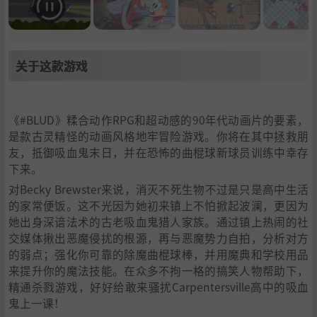
关于这款游戏
《#BLUD》糅合动作RPG和超动感的90年代动画片的要素，
是款古灵精怪的动画风格地牢冒险游戏。你将在其中拯救朋
友，抵御吸血鬼末日，并在恐怖的曲棍球新球员训练中幸存
下来。
对Becky Brewster来说，消灭不死生物不过是只是高中生活
的家常便饭。这不光因为她初来镇上不怕掀起波澜，更因为
她出身深谙法术的古老吸血鬼猎人家族。通过镇上热闹的社
交媒体揪出恶魔侵扰的根源，再与恶魔势力自拍，分析对方
的弱点；强化你可靠的除魔曲棍球棒，并用魔典和学校用品
来提升你的魔法技能。在众多不拘一格的搞笑人物帮助下，
精通杀戮游戏，好好给敢来骚扰Carpentersville高中的吸血
鬼上一课！