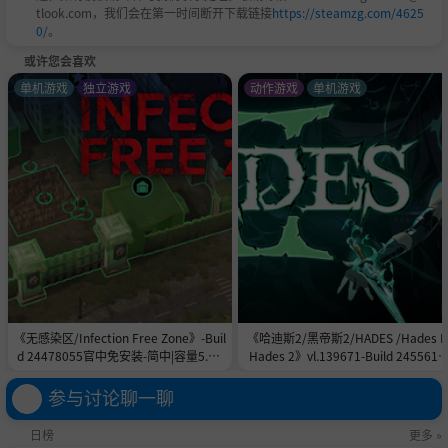
tlook.com，我们会在第一时间断开下载链接
https://steamzg.com/4625
0/
。
或许您会喜欢
单机游戏
独立游戏
动作游戏
单机游戏
《无感染区/Infection Free Zone》-Buil
《哈迪斯2/黑帝斯2/HADES /Hades II
d 24478055官中免安装-简中|容量5.8G
Hades 2》vl.139671-Build 2455615
B
官中免安装-简中|容量11.0GB
参与讨论聊一聊
日榜
更多 »