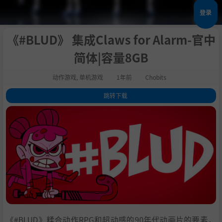
登录
《#BLUD》 集成Claws for Alarm-官中
简体|容量8GB
动作游戏
,
单机游戏
1年前
Chobits
跳转下载
1
.
关于这款游戏
2
.
系统需求
3
.
支持作者
4
.
学习版下载
《#BLUD》糅合动作RPG和超动感的90年代动画片的要素，