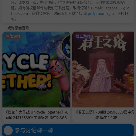
容，请支持正版，购买注册，得到更好的正版服务。我们非常重视版权问
题，如有侵权请邮件与我们联系处理。敬请谅解！E-mail：acgbns666@ou
tlook.com，我们会在第一时间断开下载链接
https://steamzg.com/4618
9/
。
或许您会喜欢
冒险游戏
独立游戏
《独轮车大作战 Unicycle Together》-B
《君王之塔》-Build 24596638官中免
uild 24576839官中免安装-简中2.3GB
装-简中2.0GB
参与讨论聊一聊