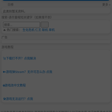
日榜
更多 »
此类别暂无资料。
搜索-请尽量缩短关键字（如果搜不到）
🔥 热门搜索：
生化危机
仁王
联机
单机
广告
游戏教程
🚀
下载打不开？点我解决
🔑
游戏弹Steam？无许可怎么办-点我
🌐
游戏改中文教程
🛠️
游戏无法运行？点我