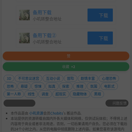
备用下载
下载
小叽转整合地址
备用下载②
下载
小叽转整合地址
赞
收藏
+2
3D
不可思议迷宫
互动小说
冒险
剧情丰富
心理恐怖
恐怖
悬疑
惊悚
拟真
探索
推理
氛围
电影式
第一人称
线性
调查
超现实
隐藏物体
黑暗
问题反馈
本作品是由
小叽资源
会员
Chobits
's 搬运作品.
本站提供的资源转载自国内外各大媒体和网络，仅供试玩体验；不得将上述
内容用于商业或者非法用途，否则，一切后果请用户自负。您必须在下载后
的24个小时之内，从您的电脑中彻底删除上述内容。如果您喜欢该游戏内