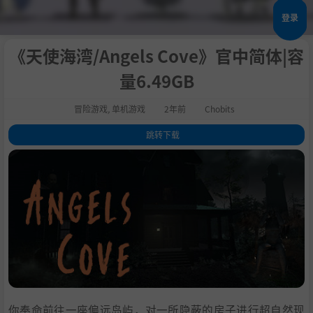
登录
《天使海湾/Angels Cove》官中简体|容
量6.49GB
冒险游戏
,
单机游戏
2年前
Chobits
跳转下载
1
.
关于这款游戏
2
.
环境
3
.
故事情节
4
.
游戏玩法
5
.
系统需求
6
.
支持作者
7
.
学习版下载
你奉命前往一座偏远岛屿，对一所隐蔽的房子进行超自然现