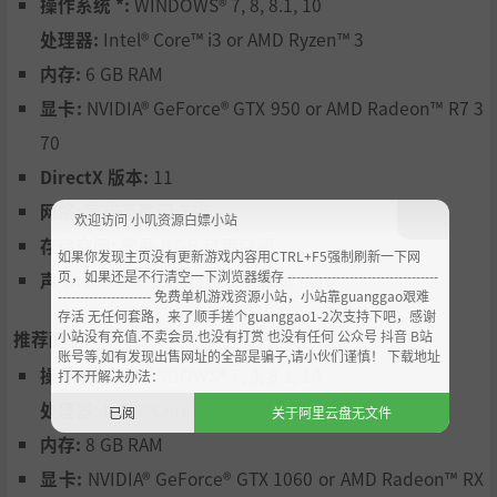
操作系统 *:
WINDOWS® 7, 8, 8.1, 10
处理器:
Intel® Core™ i3 or AMD Ryzen™ 3
内存:
6 GB RAM
显卡:
NVIDIA® GeForce® GTX 950 or AMD Radeon™ R7 3
70
DirectX 版本:
11
网络:
宽带互联网连接
欢迎访问 小叽资源白嫖小站
存储空间:
需要 8 GB 可用空间
如果你发现主页没有更新游戏内容用CTRL+F5强制刷新一下网
页，如果还是不行清空一下浏览器缓存 ----------------------------------
声卡:
DirectX compatible sound card
--------------------- 免费单机游戏资源小站，小站靠guanggao艰难
存活 无任何套路，来了顺手搓个guanggao1-2次支持下吧，感谢
推荐配置:
小站没有充值.不卖会员.也没有打赏 也没有任何 公众号 抖音 B站
账号等,如有发现出售网址的全部是骗子,请小伙们谨慎！ 下载地址
操作系统 *:
WINDOWS® 7, 8, 8.1, 10
打不开解决办法：
处理器:
Intel® Core™ i5 or AMD Ryzen™ 5
已阅
关于阿里云盘无文件
内存:
8 GB RAM
显卡:
NVIDIA® GeForce® GTX 1060 or AMD Radeon™ RX