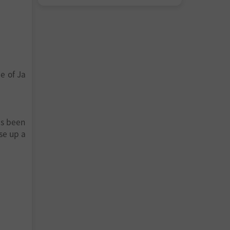
de of Ja
as been
se up a