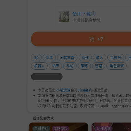
备用下载②
小叽转整合地址
赞
+7
3D
军事
剧情丰富
动作
单人
后末日
机器人
机甲
科幻
策略
管理
角色扮演
本作品是由
小叽资源
会员
Chobits
's 搬运作品.
本站提供的资源转载自国内外各大媒体和网络，仅供试玩体
4个小时之内，从您的电脑中彻底删除上述内容。如果您喜
权请邮件与我们联系处理。敬请谅解！E-mail：acgbns666
或许您会喜欢
单机游戏
策略游戏
动作游戏