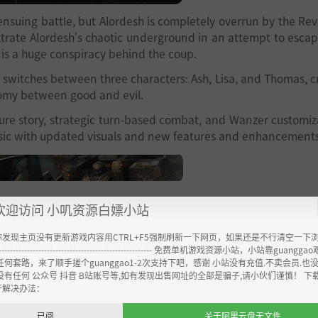
 ensuing battle, but Alordesh is completely overrun by the Rev
ltrate Alordesh's chaotic underground in an attempt to escap
 is a huge conspiracy behind the coup.
switches between three characters: Ash, Lisa, and Thomas, c
omy between good and evil.
e story, strategic turn-based combat, and Wanzer customiz
classic with updated visuals and new features and enhancement
欢迎访问 小叽资源白嫖小站
你发现主页没有更新游戏内容用CTRL+F5强制刷新一下网页，如果还是不行清空一下
g gameplay and check out Wanzers in detail
----------------------------------------------------- 免费单机游戏资源小站，小站靠guangg
任何套路，来了顺手搓个guanggao1-2次支持下吧，感谢 小站没有充值.不卖会员.也
没有任何 公众号 抖音 B站账号等,如有发现出售网址的全部是骗子,请小伙们谨慎！ 下
开解决办法：
已阅
关于阿里云盘无文件