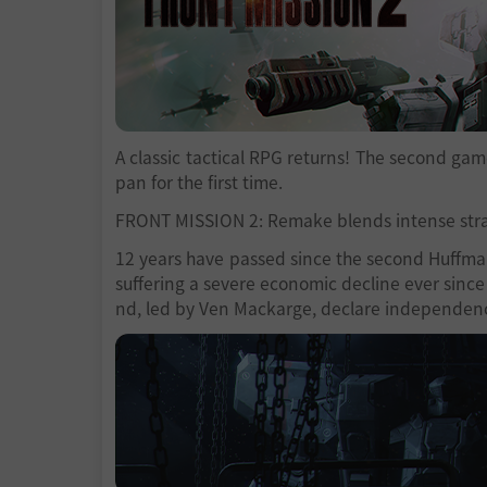
A classic tactical RPG returns! The second game 
pan for the first time.
FRONT MISSION 2: Remake blends intense strat
12 years have passed since the second Huffman
suffering a severe economic decline ever since
nd, led by Ven Mackarge, declare independenc