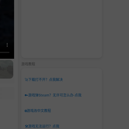
游戏教程
🚀
下载打不开？点我解决
🔑
游戏弹Steam？无许可怎么办-点我
🌐
游戏改中文教程
🛠️
游戏无法运行？点我