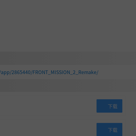
om/app/2865440/FRONT_MISSION_2_Remake/
下载
下载