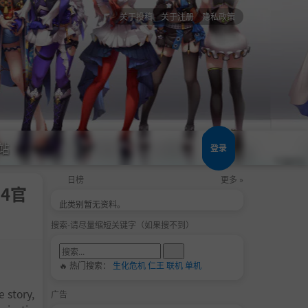
关于投稿
关于注册
隐私政策
站
登录
日榜
更多 »
24官
此类别暂无资料。
搜索-请尽量缩短关键字（如果搜不到）
🔥 热门搜索：
生化危机
仁王
联机
单机
 story,
广告