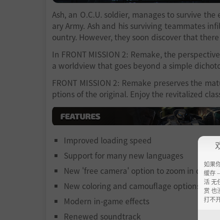
Ash, an O.C.U. soldier, manages to survive the
ary Army. Ash and his surviving teammates infi
ountry. However, they soon discover that there
In FRONT MISSION 2: Remake, the perspective 
a worldview that goes beyond a simple dichot
FRONT MISSION 2: Remake preserves the matur
ptions of the original. Enjoy the revitalized 
Improved loading speed
Support for many new languages
如果
New 'free camera' option to zoom in durin
缓存 --
活 无
New coloring and camouflage options
赏 也
打不
Modern in-game effects
Renewed soundtrack