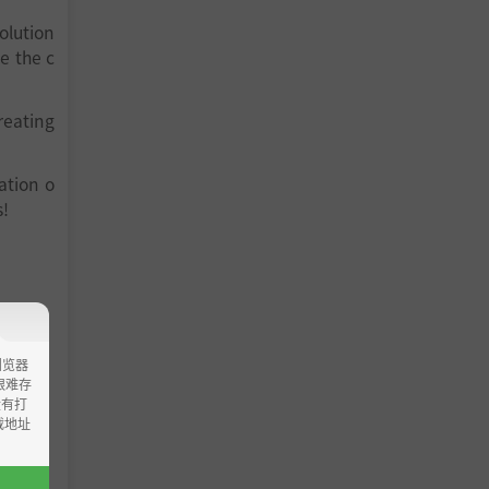
olution
e the c
reating
ation o
s!
浏览器
ao艰难存
没有打
载地址