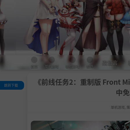
改语言
首页
单机游戏
联机游戏
软件
《前线任务2：重制版 Front Missi
跳转下载
中免
关于这款游戏
系统需求
单机游戏
,
策
支持作者
学习