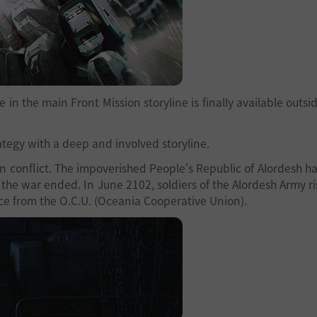
in the main Front Mission storyline is finally available outsi
egy with a deep and involved storyline.
 conflict. The impoverished People's Republic of Alordesh h
 the war ended. In June 2102, soldiers of the Alordesh Army ri
e from the O.C.U. (Oceania Cooperative Union).