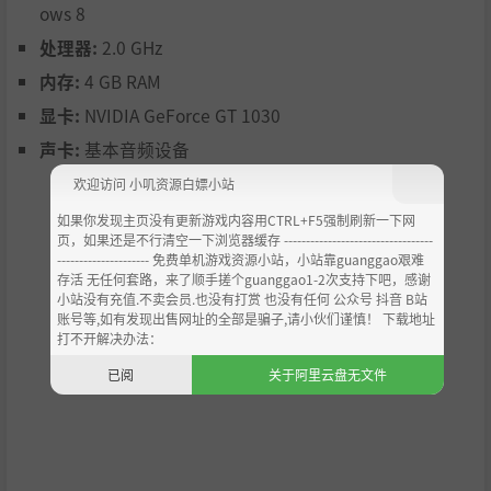
也很多秘密待你发掘。有人说岛上住着个女巫，会带奇怪
ows 8
的物品来镇上；其他人则发誓海湾时长有奇怪的声音传
处理器:
2.0 GHz
来；还有些人好奇矿井底部究竟有什么。快来探索至岛屿
内存:
4 GB RAM
的边缘，看看《Echoes of Plum Grove》究竟有什么不为
显卡:
NVIDIA GeForce GT 1030
人知的秘密吧！
声卡:
基本音频设备
欢迎访问 小叽资源白嫖小站
如果你发现主页没有更新游戏内容用CTRL+F5强制刷新一下网
页，如果还是不行清空一下浏览器缓存 ----------------------------------
--------------------- 免费单机游戏资源小站，小站靠guanggao艰难
存活 无任何套路，来了顺手搓个guanggao1-2次支持下吧，感谢
小站没有充值.不卖会员.也没有打赏 也没有任何 公众号 抖音 B站
账号等,如有发现出售网址的全部是骗子,请小伙们谨慎！ 下载地址
打不开解决办法：
已阅
关于阿里云盘无文件