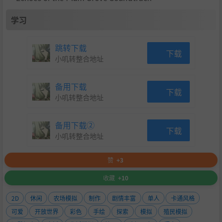
学习
跳转下载
下载
小叽转整合地址
备用下载
下载
小叽转整合地址
备用下载②
下载
小叽转整合地址
赞
+3
收藏
+10
2D
休闲
农场模拟
制作
剧情丰富
单人
卡通风格
可爱
开放世界
彩色
手绘
探索
模拟
殖民模拟