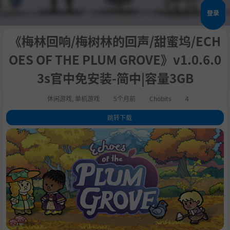
登录
《梅林回响/梅树林的回声/甜蜜坞/ECH
OES OF THE PLUM GROVE》v1.0.6.0
3s官中免安装-简中|容量3GB
休闲游戏
,
单机游戏
5个月前
Chobits
4
跳转下载
1
.
关于此游戏
2
.
系统需求
3
.
支持作者
4
.
包含DLC
5
.
学习