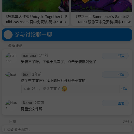
《独轮车大作战 Unicycle Together》-B
《神之一手 Summoner's Gambit》-T
uild 24576839官中免安装-简中2.3GB
NOKE镜像官中免安装-简中1.0GB
参与讨论聊一聊
最新评论
nanana
1年前
回复
安装不了呀，下载十几次了，点击安装就闪退了
luxi
2年前
回复
这个有中文吗？我下载后打开都是英文的
luxi
:
好了，找到中文了
回复
Nana
2年前
回复
网盘没文件鸭
日榜
更多 »
此类别暂无资料。