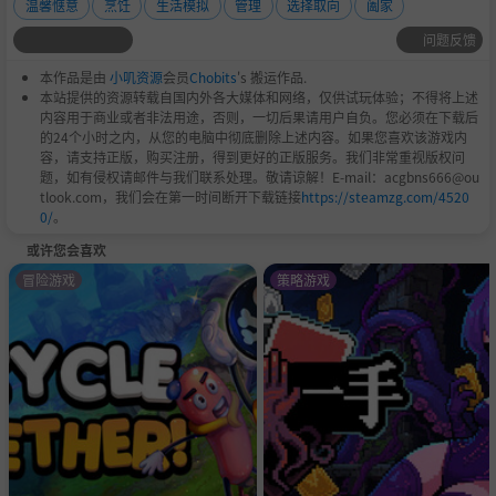
温馨惬意
烹饪
生活模拟
管理
选择取向
阖家
问题反馈
本作品是由
小叽资源
会员
Chobits
's 搬运作品.
本站提供的资源转载自国内外各大媒体和网络，仅供试玩体验；不得将上述
内容用于商业或者非法用途，否则，一切后果请用户自负。您必须在下载后
的24个小时之内，从您的电脑中彻底删除上述内容。如果您喜欢该游戏内
容，请支持正版，购买注册，得到更好的正版服务。我们非常重视版权问
题，如有侵权请邮件与我们联系处理。敬请谅解！E-mail：acgbns666@ou
tlook.com，我们会在第一时间断开下载链接
https://steamzg.com/4520
0/
。
或许您会喜欢
冒险游戏
策略游戏