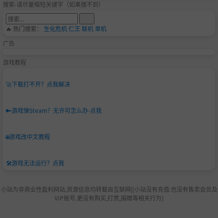
搜索-请尽量缩短关键字（如果搜不到）
🔥 热门搜索：
生化危机
仁王
联机
单机
广告
游戏教程
🚀
下载打不开？点我解决
🔑
游戏弹Steam？无许可怎么办-点我
🌐
游戏改中文教程
🛠️
游戏无法运行？点我
小站为非商业性盈利网站,资源信息均转载自互联网|[小站没有充值.也没有售卖会员及
VIP账号.更没有购买,打赏,捐赠等相关行为]