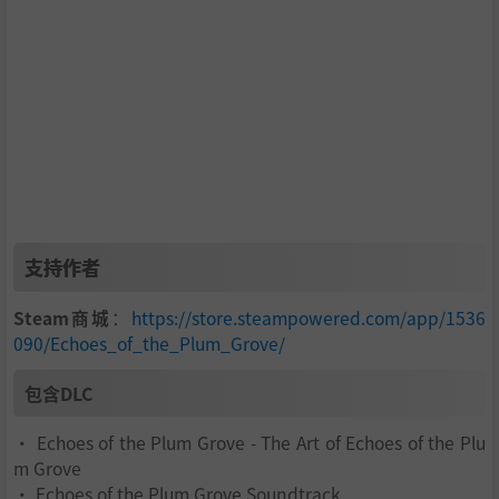
支持作者
Steam商城
：
https://store.steampowered.com/app/1536
090/Echoes_of_the_Plum_Grove/
包含DLC
• Echoes of the Plum Grove - The Art of Echoes of the Plu
m Grove
• Echoes of the Plum Grove Soundtrack