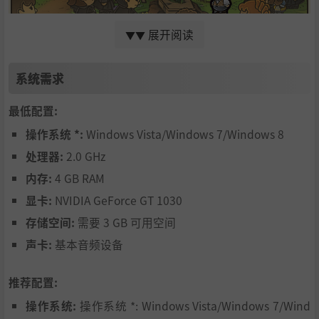
展开阅读
▼▼
甜蜜坞是个舒适的小村，以其居民为核心。岛上的居民都
系统需求
有各自的日程安排、工作、特质、爱好和子女。
和其他镇民携手打造更好的社区，如果有人阻碍到你，你
最低配置:
也可以用言语或行动驱赶他们。
操作系统 *:
Windows Vista/Windows 7/Windows 8
处理器:
2.0 GHz
内存:
4 GB RAM
显卡:
NVIDIA GeForce GT 1030
存储空间:
需要 3 GB 可用空间
《Echoes of the Plum Grove》的核心便是建立关系。随
声卡:
基本音频设备
着你的家庭人口添加以及你初始的角色过世，你可以操作
家族内的其他角色游玩。
推荐配置:
虽然建立关系很重要，你也该花时间探索这座小岛，岛上
操作系统:
操作系统 *: Windows Vista/Windows 7/Wind