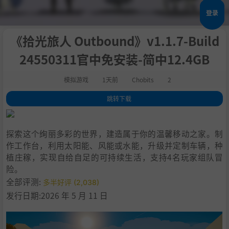
登录
《拾光旅人 Outbound》v1.1.7-Build
24550311官中免安装-简中12.4GB
模拟游戏
1天前
Chobits
2
跳转下载
1
.
关于此游戏
2
.
探索
探索这个绚丽多彩的世界，建造属于你的温馨移动之家。制
3
.
建造与制作
作工作台，利用太阳能、风能或水能，升级并定制车辆，种
4
.
种植
植庄稼，实现自给自足的可持续生活，支持4名玩家组队冒
5
.
永远的挚友
险。
6
.
共同游玩
全部评测:
多半好评 (2,038)
7
.
系统需求
发行日期:2026 年 5 月 11 日
8
.
支持作者
9
.
设置中文
10
.
学习