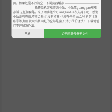
页，如果还是不行清空一下浏览器缓存 ----------------------------------
--------------------- 免费单机游戏资源小站，小站靠guanggao艰难
存活 无任何套路，来了顺手搓个guanggao1-2次支持下吧，感谢
小站没有充值.不卖会员.也没有打赏 也没有任何 公众号 抖音 B站
账号等,如有发现出售网址的全部是骗子,请小伙们谨慎！ 下载地址
共同游玩
打不开解决办法：
已阅
关于阿里云盘无文件
开启一场穿越不同生物群落的自驾旅行。你可以选择独自建
造属于你的移动之家，或与其他3名玩家在线合作，结伴出
行。