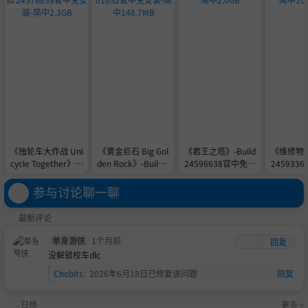
《独轮车大作战 Uni
《黄金巨石 Big Gol
《君王之塔》-Build
《维修物语》
cycle Together》-B
den Rock》-Build 2
24596638官中免安
245933
uild 24576839官中
3901052官中免安
装-简中2.0GB
装-简中10
免安装-简中2.3GB
装-简中148.7MB
参与讨论聊一聊
最新评论
单身游侠
1个月前
回复
没解锁校车dlc
Chobits
:
2026年6月18日已修复该问题
回复
日榜
更多 »