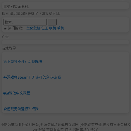
此类别暂无资料。
搜索-请尽量缩短关键字（如果搜不到）
🔥 热门搜索：
生化危机
仁王
联机
单机
广告
游戏教程
🚀
下载打不开？点我解决
🔑
游戏弹Steam？无许可怎么办-点我
🌐
游戏改中文教程
🛠️
游戏无法运行？点我
小站为非商业性盈利网站,资源信息均转载自互联网|[小站没有充值.也没有售卖会员及
VIP账号.更没有购买,打赏,捐赠等相关行为]