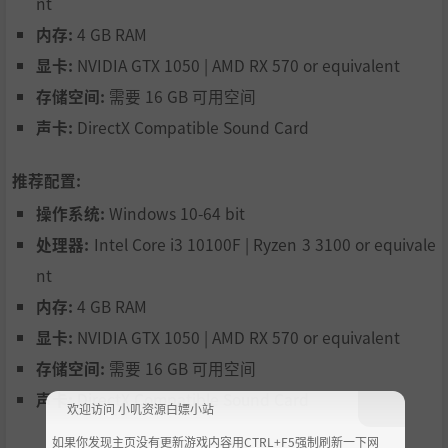
nt
内存:
4 GB RAM
显卡:
NVIDIA GTX 1050 | AMD RX 570 or equivalent
存储空间:
需要 16 GB 可用空间
声卡:
DirectX Compatible Sound Card
推荐配置:
永远的挚友
操作系统:
Windows 10-64 bit
处理器:
Intel Core i3 10100F | Ryzen 3 3100 or equivale
在猫猫狗狗小屋领养一个新朋友吧。你可以喂养、抚摸和训
nt
练它，让它成为你的得力帮手。
内存:
4 GB RAM
显卡:
NVIDIA GTX 1050 | AMD RX 570 or equivalent
存储空间:
需要 16 GB 可用空间
声卡:
DirectX Compatible Sound Card
欢迎访问 小叽资源白嫖小站
如果你发现主页没有更新游戏内容用CTRL+F5强制刷新一下网