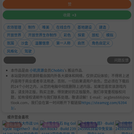
赞
收藏
+3
农场管理
制作
唯美
在线合作
基地建设
建造
开放世界
开放世界生存制作
彩色
探索
放松
模拟
氛围
沙盒
温馨惬意
第一人称
自然
角色自定义
风格化
驾驶
问题反馈
本作品是由
小叽资源
会员
Chobits
's 搬运作品.
本站提供的资源转载自国内外各大媒体和网络，仅供试玩体验；不得将上述
内容用于商业或者非法用途，否则，一切后果请用户自负。您必须在下载后
的24个小时之内，从您的电脑中彻底删除上述内容。如果您喜欢该游戏内
容，请支持正版，购买注册，得到更好的正版服务。我们非常重视版权问
题，如有侵权请邮件与我们联系处理。敬请谅解！E-mail：acgbns666@ou
tlook.com，我们会在第一时间断开下载链接
https://steamzg.com/6394
3/
。
或许您会喜欢
冒险游戏
策略游戏
独立游戏
模拟游戏