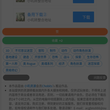
小叽转整合地址
备用下载②
下载
小叽转整合地址
赞
收藏
+2
3D
不可思议迷宫
冒险
制作
动作
动作角色扮演
基地建设
建造
开放世界
恐怖
战斗
探索
生存恐怖
第一人称
类 Rogue
类魂系列
经济
角色扮演
迷宫探索
黑暗奇幻
问题反馈
本作品是由
小叽资源
会员
Chobits
's 搬运作品.
本站提供的资源转载自国内外各大媒体和网络，仅供试玩体验；不得将上述
内容用于商业或者非法用途，否则，一切后果请用户自负。您必须在下载后
的24个小时之内，从您的电脑中彻底删除上述内容。如果您喜欢该游戏内
容，请支持正版，购买注册，得到更好的正版服务。我们非常重视版权问
题，如有侵权请邮件与我们联系处理。敬请谅解！E-mail：acgbns666@ou