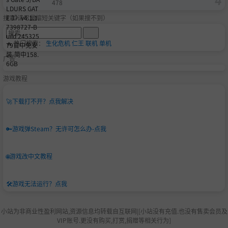
478
搜索-请尽量缩短关键字（如果搜不到）
🔥 热门搜索：
生化危机
仁王
联机
单机
广告
游戏教程
🚀
下载打不开？点我解决
🔑
游戏弹Steam？无许可怎么办-点我
🌐
游戏改中文教程
🛠️
游戏无法运行？点我
小站为非商业性盈利网站,资源信息均转载自互联网|[小站没有充值.也没有售卖会员及
VIP账号.更没有购买,打赏,捐赠等相关行为]