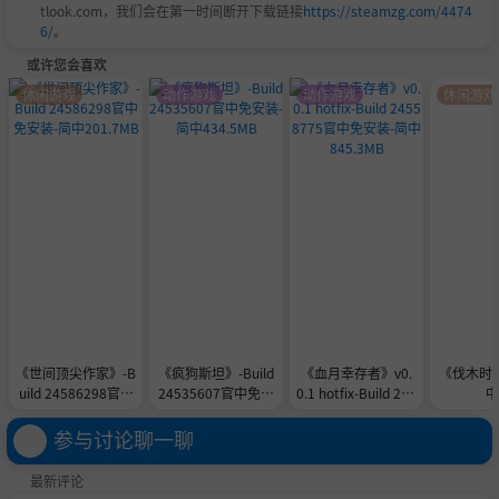
tlook.com，我们会在第一时间断开下载链接
https://steamzg.com/4474
6/
。
或许您会喜欢
休闲游戏
动作游戏
动作游戏
休闲游戏
《世间顶尖作家》-B
《疯狗斯坦》-Build
《血月幸存者》v0.
《伐木时刻》v
uild 24586298官中
24535607官中免安
0.1 hotfix-Build 245
中
免安装-简中201.7M
装-简中434.5MB
58775官中免安装-
B
简中845.3MB
参与讨论聊一聊
最新评论