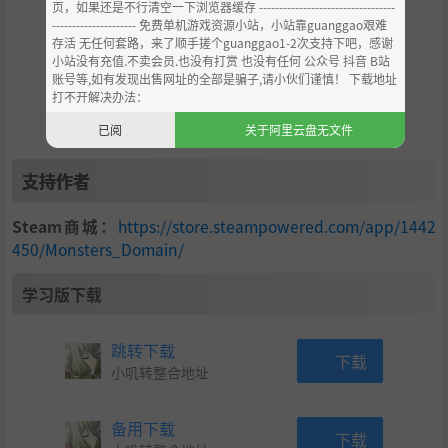
页，如果还是不行清空一下浏览器缓存 ----------------------------------
--------------------- 免费单机游戏资源小站，小站靠guanggao艰难
存活 无任何套路，来了顺手搓个guanggao1-2次支持下吧，感谢
小站没有充值.不卖会员.也没有打赏 也没有任何 公众号 抖音 B站
账号等,如有发现出售网址的全部是骗子,请小伙们谨慎！ 下载地址
打不开解决办法：
已阅
关于阿里云盘无文件
支持作者
Steam商城：
https://store.steampowered.com/app/1442
450/Monsters_Domain/
学习版下载
跳转下载
下载
小叽转整合地址
备用下载
下载