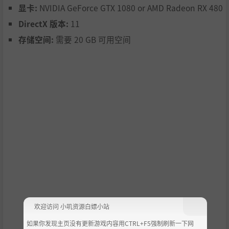
显卡:
NVIDIA GeForce GTX 1080 or AMD Radeon RX 480
DirectX 版本:
11
存储空间:
需要 20 GB 可用空间
欢迎访问 小叽资源白嫖小站
如果你发现主页没有更新游戏内容用CTRL+F5强制刷新一下网