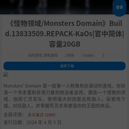
登录
《怪物领域/Monsters Domain》Buil
d.13833509.REPACK-KaOs|官中简体|
容量20GB
动作游戏
,
单机游戏
2年前
Chobits
3
跳转下载
1
.
关于这款游戏
2
.
系统需求
Monsters' Domain 是一款第一人称角色扮演动作游戏，你扮
3
.
支持作者
演一个寻求重新获得力量的统治者巫师。建造一个怪物的领
4
.
学习版下载
域，指挥亡灵军队，使用强大的技能击败敌人。探索地下
城，对抗敌人，并掌握死灵术来塑造你的王国的命运。
全部评测：
多半差评 (286)
发行日期：2024 年 4 月 5 日