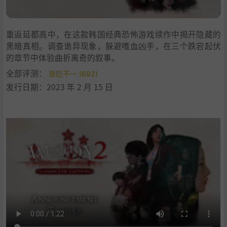
重返延都高中，在这款韩国经典恐怖游戏续作中揭开隐藏的
黑暗真相。调查诡异现象，躲避嗜血凶手，在三个跌宕起伏
的章节中体验曲折离奇的叙事。
全部评测：
褒贬不一 (692)
发行日期：2023 年 2 月 15 日