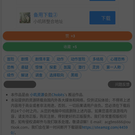
备用下载②
下载
小叽转整合地址
赞
+3
收藏
+5
冒险
剧情
剧情丰富
动作
动作冒险
多结局
心理恐怖
恐怖
悬疑
惊悚
探索
氛围
潜行
灵异
第一人称
续作
解谜
调查
选择取向
黑暗
问题反馈
本作品是由
小叽资源
会员
Chobits
's 搬运作品.
本站提供的资源转载自国内外各大媒体和网络，仅供试玩体验；不得将上述
内容用于商业或者非法用途，否则，一切后果请用户自负。您必须在下载后
的24个小时之内，从您的电脑中彻底删除上述内容。如果您喜欢该游戏内
容，请支持正版，购买注册，得到更好的正版服务。我们非常重视版权问
题，如有侵权请邮件与我们联系处理。敬请谅解！E-mail：acgbns666@ou
tlook.com，我们会在第一时间断开下载链接
https://steamzg.com/4459
0/
。