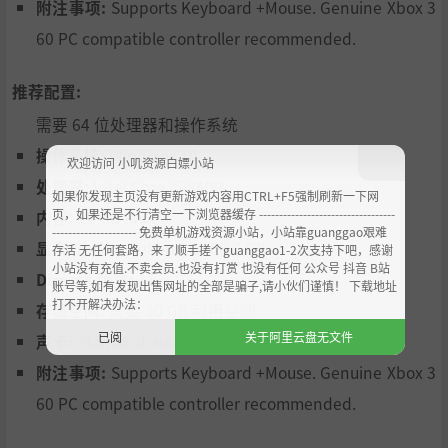
附注事项:
Supports Keyboard +Mouse. Genuine Xbox 3
60 PC compatible controller recommended.
推荐配置:
需要 64 位处理器和操作系统
操作系统:
Windows 10
欢迎访问 小叽资源白嫖小站
处理器:
Intel Core i5-8400
如果你发现主页没有更新游戏内容用CTRL+F5强制刷新一下网
页，如果还是不行清空一下浏览器缓存 ----------------------------------
内存:
16 GB RAM
--------------------- 免费单机游戏资源小站，小站靠guanggao艰难
显卡:
Nvidia GeForce 2060 6 GB
存活 无任何套路，来了顺手搓个guanggao1-2次支持下吧，感谢
小站没有充值.不卖会员.也没有打赏 也没有任何 公众号 抖音 B站
DirectX 版本:
11
账号等,如有发现出售网址的全部是骗子,请小伙们谨慎！ 下载地址
打不开解决办法：
存储空间:
需要 30 GB 可用空间
已阅
关于阿里云盘无文件
声卡:
Standard audio device
附注事项:
Supports Keyboard +Mouse. Genuine Xbox 3
60 PC compatible controller recommended.