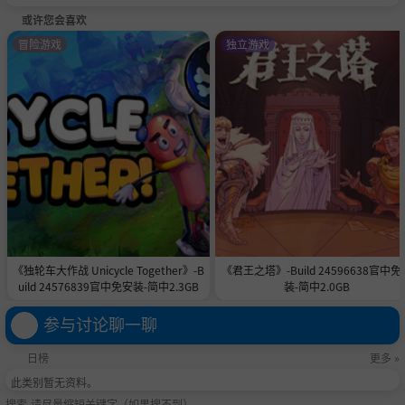
或许您会喜欢
冒险游戏
独立游戏
《独轮车大作战 Unicycle Together》-B
《君王之塔》-Build 24596638官中免
uild 24576839官中免安装-简中2.3GB
装-简中2.0GB
参与讨论聊一聊
日榜
更多 »
此类别暂无资料。
搜索-请尽量缩短关键字（如果搜不到）