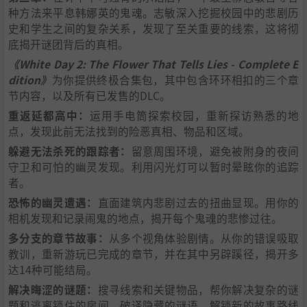
种方法来平息韩娜英的鬼魂。志敏深入挖掘校园中的悲剧历
史和学生之间的复杂关系，发现了至关重要的线索，这将彻
底揭开谜团背后的真相。
《White Day 2: The Flower That Tells Lies - Complete E
dition》
为你提供终极合集包，其中包含环环相扣的三个章
节内容，以及所有已发售的DLC。
重返延都高中：
运用手电筒探索校园，重新探访熟悉的地
点，发现此前无法找到的险恶真相、物品和区域。
躲避无法杀死的跟踪者：
留意周围环境，避免被附身的夜间
守卫和可怕的幽灵发现。利用闪光灯可以暂时晕眩你的追踪
者。
恐怖的幽灵遭遇：
直面建筑内悲剧过去的扭曲显现。用你的
相机发现和记录闹鬼的地点，揭开每个鬼魂的悲惨过往。
多分支的章节故事：
从多个视角体验剧情。从你的错误吸取
教训，重新游玩已完成的章节，并在其中另辟蹊径，揭开多
达14种可能结局。
解决晦涩的谜题：
搜寻线索和关键物品，帮你解决复杂的谜
题和逃离锁住的房间。破译隐藏的谜语，解锁新的故事路线