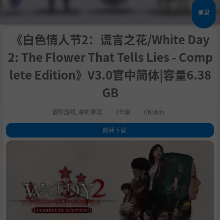
登录
《白色情人节2：谎言之花/White Day
2: The Flower That Tells Lies - Comp
lete Edition》V3.0官中简体|容量6.38
GB
冒险游戏
,
单机游戏
2年前
Chobits
跳转下载
1
.
关于这款游戏
2
.
系统需求
3
.
支持作者
4
.
中文设置
5
.
学习版下载