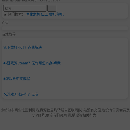
🔥 热门搜索：
生化危机
仁王
联机
单机
广告
游戏教程
🚀
下载打不开？点我解决
🔑
游戏弹Steam？无许可怎么办-点我
🌐
游戏改中文教程
🛠️
游戏无法运行？点我
小站为非商业性盈利网站,资源信息均转载自互联网|[小站没有充值.也没有售卖会员及
VIP账号.更没有购买,打赏,捐赠等相关行为]