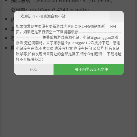
处理器:
Intel Core i3-4340 or better
欢迎访问 小叽资源白嫖小站
内存:
8 GB RAM
如果你发现主页没有更新游戏内容用CTRL+F5强制刷新一下网
显卡:
Compatible OpenGL / VRAM 1GB or better
页，如果还是不行清空一下浏览器缓存 ----------------------------------
--------------------- 免费单机游戏资源小站，小站靠guanggao艰难
存储空间:
需要 2 GB 可用空间
存活 无任何套路，来了顺手搓个guanggao1-2次支持下吧，感谢
附注事项:
1280x768 or better Display
小站没有充值.不卖会员.也没有打赏 也没有任何 公众号 抖音 B站
账号等,如有发现出售网址的全部是骗子,请小伙们谨慎！ 下载地址
打不开解决办法：
已阅
关于阿里云盘无文件