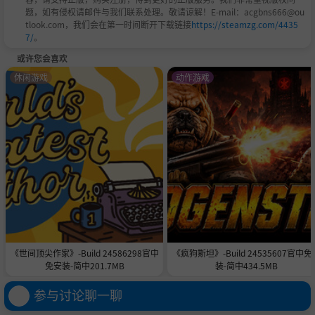
题，如有侵权请邮件与我们联系处理。敬请谅解！E-mail：acgbns666@ou
tlook.com，我们会在第一时间断开下载链接
https://steamzg.com/4435
7/
。
或许您会喜欢
休闲游戏
动作游戏
《世间顶尖作家》-Build 24586298官中
《疯狗斯坦》-Build 24535607官中免
免安装-简中201.7MB
装-简中434.5MB
参与讨论聊一聊