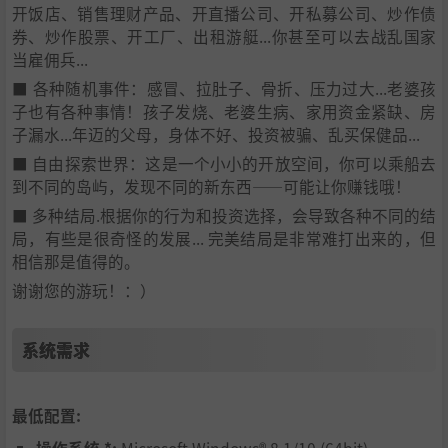
开饭店、销售理财产品、开直播公司、开私募公司、炒作债
券、炒作股票、开工厂、出租游艇...你甚至可以去战乱国家
当雇佣兵...
■ 各种随机事件：感冒、拉肚子、骨折、压力过大...老婆孩
子也有各种事情！孩子发烧、老婆生病、家用资金紧缺、房
子漏水...年迈的父母，身体不好、投资被骗、乱买保健品...
■ 自由探索世界：这是一个小小的开放空间，你可以乘船去
到不同的岛屿，发现不同的新东西——可能让你赚钱哦！
■ 多种结局.根据你的行为和投资选择，会导致各种不同的结
局，有些是很奇怪的发展... 完美结局是非常难打出来的，但
相信那是值得的。
谢谢您的游玩！：）
系统需求
最低配置:
操作系统 *:
Microsoft Windows® 8.1/10 (64bit)