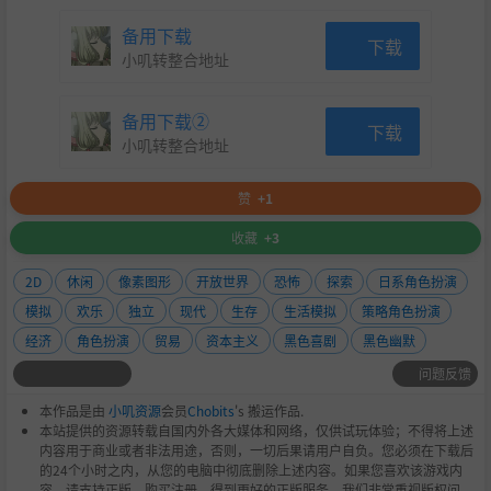
备用下载
下载
小叽转整合地址
备用下载②
下载
小叽转整合地址
赞
+1
收藏
+3
2D
休闲
像素图形
开放世界
恐怖
探索
日系角色扮演
模拟
欢乐
独立
现代
生存
生活模拟
策略角色扮演
经济
角色扮演
贸易
资本主义
黑色喜剧
黑色幽默
问题反馈
本作品是由
小叽资源
会员
Chobits
's 搬运作品.
本站提供的资源转载自国内外各大媒体和网络，仅供试玩体验；不得将上述
内容用于商业或者非法用途，否则，一切后果请用户自负。您必须在下载后
的24个小时之内，从您的电脑中彻底删除上述内容。如果您喜欢该游戏内
容，请支持正版，购买注册，得到更好的正版服务。我们非常重视版权问