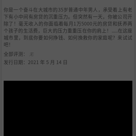
你是一个奋斗在大城市的35岁普通中年男人，承受着上有老
下有小中间有房贷的沉重压力。但突然有一天，你被公司开
除了！毫无收入的你面临着每月1万5000元的房贷和抚养两
个孩子的生活费，巨大的压力重重压在你的肩上！.....在这座
城市里，到底你要如何挣钱、如何挽救你的家庭呢？来试试
吧！
全部评测：
无
发行日期：2021 年 5 月 14 日