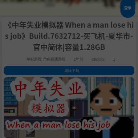
登录
《中年失业模拟器 When a man lose hi
s job》Build.7632712-买飞机-夏华市-
官中简体|容量1.28GB
单机游戏
,
角色扮演游戏
2年前
Chobits
1
跳转下载
1
.
关于这款游戏
2
.
系统需求
3
.
支持作者
4
.
学习版下载