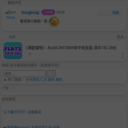
最新评论
bangbnag
订阅者
2年前
回复
看完简介眼前一黑
日榜
更多 »
《满屋猫咪》-Build 24573804官中免安装-简中732.2MB
0
搜索-请尽量缩短关键字（如果搜不到）
🔥 热门搜索：
生化危机
仁王
联机
单机
广告
游戏教程
🚀
下载打不开？点我解决
🔑
游戏弹Steam？无许可怎么办-点我