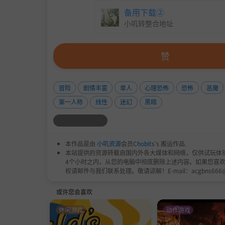
备用下载②
一路上，你要搞清楚她是个什么样的女巫，为什么
小叽转整合地址
为朋友是互相帮助的，而你和她只是朋友，仅此
赞
冒险
剧情丰富
单人
心理恐怖
恐怖
恶魔
第一人称
线性
迷幻
黑暗
本作品是由
小叽资源
会员
Chobits
's 搬运作品.
本站提供的资源转载自国内外各大媒体和网络，仅供试玩体
4个小时之内，从您的电脑中彻底删除上述内容。如果您喜
权请邮件与我们联系处理。敬请谅解！E-mail：acgbns666
或许您会喜欢
休闲游戏
动作游戏