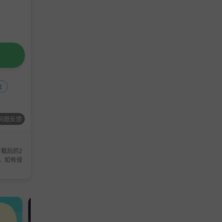
上忙，因
立
问题反馈
载后的2
，如有侵
休闲游戏
冒险游戏