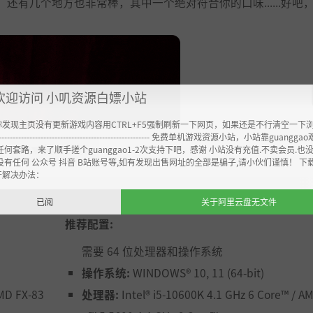
有几个地方也非常棒，其中一个绝对符合你的口味......好吧
欢迎访问 小叽资源白嫖小站
你发现主页没有更新游戏内容用CTRL+F5强制刷新一下网页，如果还是不行清空一下
----------------------------------------------------- 免费单机游戏资源小站，小站靠guangg
展开阅读
▼▼
任何套路，来了顺手搓个guanggao1-2次支持下吧，感谢 小站没有充值.不卖会员.也
没有任何 公众号 抖音 B站账号等,如有发现出售网址的全部是骗子,请小伙们谨慎！ 下
开解决办法：
已阅
关于阿里云盘无文件
推荐配置:
需要 64 位处理器和操作系统
操作系统:
WINDOWS® 10, 11 (64-bit)
马鞍，与他人讨论哲学，尽情享受。
AMD FX-83
处理器:
Intel® i5-10600K 4.1 GHz 6 Core™ / A