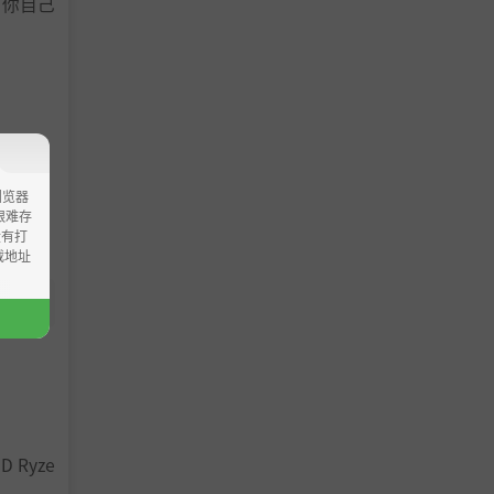
，你自己
浏览器
ao艰难存
没有打
载地址
MD Ryze