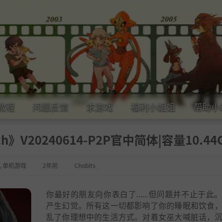
教程
问题反馈
求游戏
福利小姐姐
帮助小
ch》V20240614-P2P官中简体|容量10.44
,
单机游戏
2年前
Chobits
你最好的朋友向你表白了......但问题并不止于此
产生幻觉。所有这一切都影响了你的睡眠和饮食
乱了你理想中的生活方式。对着女巫大喊脏话，