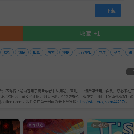
下载
要跟你过不去。这个叫 Alsou 的小妞就在那里，也许她能帮
而已。
收藏
+1
悬疑
惊悚
拟真
探索
模拟
步行模拟
氛围
灵异
独
验；不得将上述内容用于商业或者非法用途，否则，一切后果请用户自负。您必须在下
欢该游戏内容，请支持正版，购买注册，得到更好的正版服务。我们非常重视版权问题
@outlook.com，我们会在第一时间断开下载链接
https://steamzg.com/44237/
。
动作游戏
休闲游戏