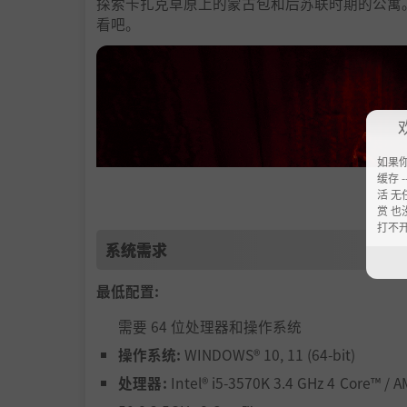
探索卡扎克草原上的蒙古包和后苏联时期的公寓。还
看吧。
如果
缓存 --
活 无
赏 也
打不
系统需求
最低配置:
需要 64 位处理器和操作系统
操作系统:
WINDOWS® 10, 11 (64-bit)
了解骆驼喜欢什么，参加缝纫速成班，给马套上
处理器:
Intel® i5-3570K 3.4 GHz 4 Core™ / 