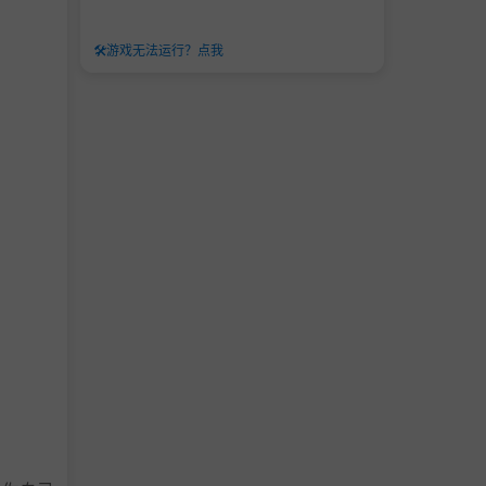
🛠️
游戏无法运行？点我